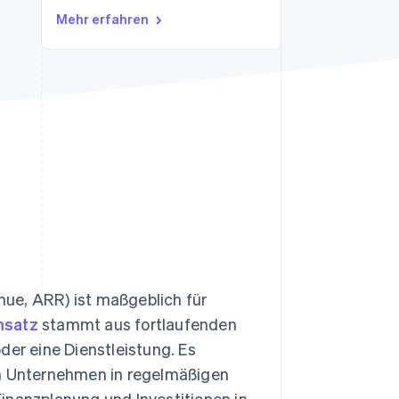
Stripe-Sessions 2026
Mehr erfahren
Erfahren Sie, wie Stripe
Lösungen für die
Wirtschaftsinfrastruktur
für KI aufbaut.
Jetzt ansehen
ue, ARR) ist maßgeblich für
msatz
stammt aus fortlaufenden
der eine Dienstleistung. Es
in Unternehmen in regelmäßigen
inanzplanung und Investitionen in