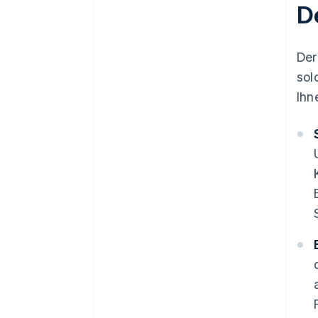
D
Der
sol
Ihn