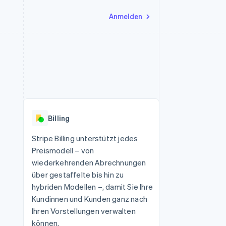
Anmelden
Ressourcen
Ecosystem
Kontakt
nd Marktplätze
Mehr
App-Integrationen
Partner
Sales-Team kontaktieren
Product roadmap
Code-Beispiele
Stripe App-Marktplatz
Partner werden
Ausblick
 Plattformen
Entwickler-Blog
eit
API-Status
Radar
Betrugsprävention
Billing
Atlas
onen
Start-up-Gründung
Stripe Billing unterstützt jedes
Preismodell – von
Climate
CO₂-Entnahme
wiederkehrenden Abrechnungen
über gestaffelte bis hin zu
hybriden Modellen –, damit Sie Ihre
Kundinnen und Kunden ganz nach
Ihren Vorstellungen verwalten
können.