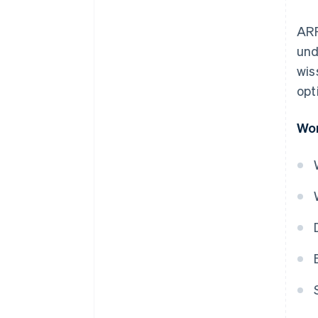
ARR
und
wis
opt
Wor