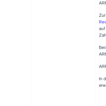
ARR
Zur
Rec
auf
Zah
Bei
ARR
ARR
In 
erw