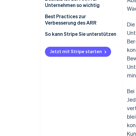
Unternehmen so wichtig
Wac
Best Practices zur
Verbesserung des ARR
Die
Unt
So kann Stripe Sie unterstützen
Ber
kon
Jetzt mit Stripe starten
Bew
Unt
min
Bei
Jed
ver
ble
kon
Kun