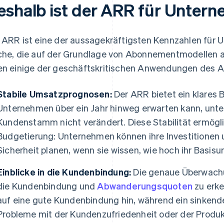
eshalb ist der ARR für Untern
 ARR ist eine der aussagekräftigsten Kennzahlen für 
che, die auf der Grundlage von Abonnementmodellen ar
en einige der geschäftskritischen Anwendungen des A
Stabile Umsatzprognosen:
Der ARR bietet ein klares 
Unternehmen über ein Jahr hinweg erwarten kann, unte
Kundenstamm nicht verändert. Diese Stabilität ermögl
Budgetierung: Unternehmen können ihre Investitionen
Sicherheit planen, wenn sie wissen, wie hoch ihr Basisum
Einblicke in die Kundenbindung:
Die genaue Überwachu
die Kundenbindung und
Abwanderungsquoten
zu erke
auf eine gute Kundenbindung hin, während ein sinkend
Probleme mit der Kundenzufriedenheit oder der Produk