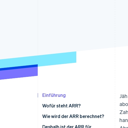
Optimierung der
Datensynchronisier
Autorisierungsraten
Link
Beschleunigter Bezahlvorgang
Financial Connections
Verbundene Finanzdaten
Einführung
Jäh
abo
Wofür steht ARR?
Zah
Wie wird der ARR berechnet?
han
Deshalb ist der ARR für
Abs