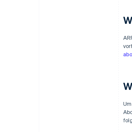
W
ARR
vor
abo
W
Um 
Abo
fol