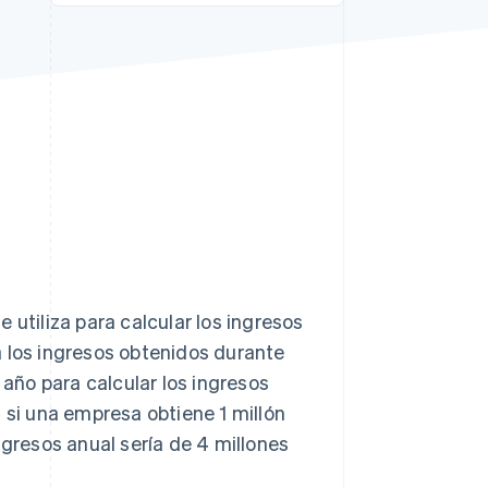
Sesiones de Stripe
2026
Descubre cómo Stripe
construye la
infraestructura
económica para la IA.
Mirar ahora
 utiliza para calcular los ingresos
a los ingresos obtenidos durante
 año para calcular los ingresos
 si una empresa obtiene 1 millón
ngresos anual sería de 4 millones