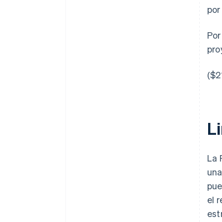
por
Por
pro
($2
L
La 
una
pue
el 
est