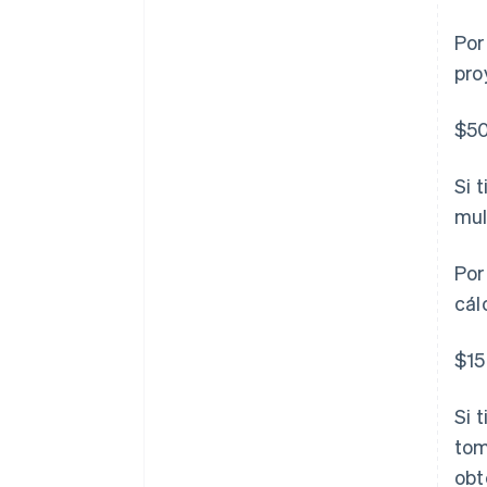
Por
pro
$50
Si 
mul
Por
cál
$15
Si 
tom
obt