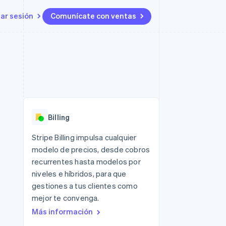
iar sesión
Comunícate con ventas
Recursos
Ecosistema
Contacto
 marketplaces
Más
Integraciones de aplicaciones
Socios
Contacta con ventas
Product roadmap
s
Ejemplos de código
Stripe App Marketplace
Conviértete en socio
Ver lo que viene
ataformas
Blog de desarrolladores
Estado de la API
Radar
Prevención de fraude
Billing
Atlas
Constitución de una startup
 lucro
Stripe Billing impulsa cualquier
modelo de precios, desde cobros
Climate
Eliminación de dióxido de
recurrentes hasta modelos por
carbono
niveles e híbridos, para que
gestiones a tus clientes como
mejor te convenga.
Más información