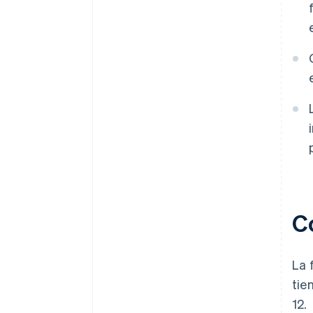
C
La 
tie
12.