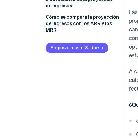
de ingresos
La
Cómo se compara la proyección
pro
de ingresos con los ARR y los
cam
MRR
com
Proyección de ingresos
opt
Empieza a usar Stripe
Ingresos recurrentes anuales
est
Ingresos recurrentes mensuales
A c
cal
rec
¿Qu