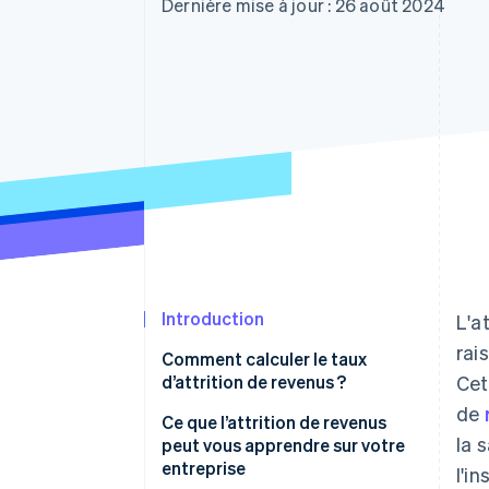
Authorization Boost
Dernière mise à jour : 26 août 2024
Acceptation optimisée
Link
Paiements accélérés
Financial Connections
Comptes financiers associés
Introduction
L'a
rai
Comment calculer le taux
d’attrition de revenus ?
Cet
de
Attrition de revenus bruts
Ce que l’attrition de revenus
la 
peut vous apprendre sur votre
Attrition de revenus nets
entreprise
l'i