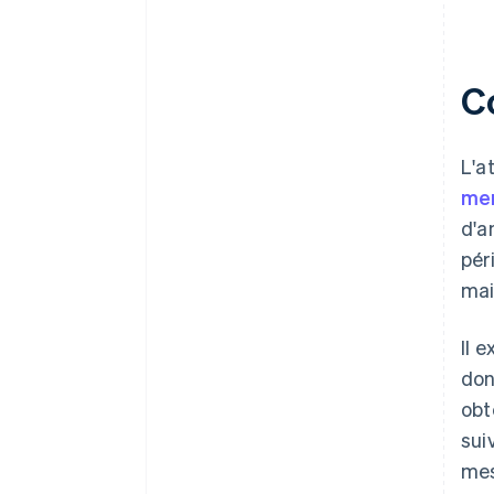
C
L'a
men
d'a
pér
mai
Il 
don
obt
sui
mes