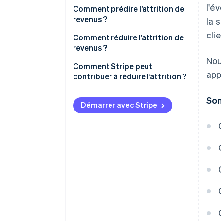
l'é
Comment prédire l’attrition de
revenus ?
la 
clie
Analyser les données d’attrition
Comment réduire l’attrition de
revenus ?
Surveiller le comportement des
Nou
clients
Comment Stripe peut
app
contribuer à réduire l’attrition ?
Attrition involontaire
Som
Démarrer avec Stripe
Attrition volontaire