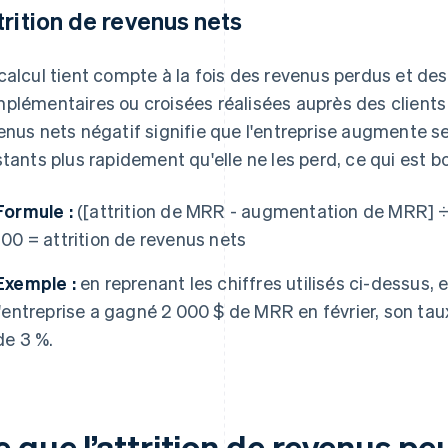
trition de revenus nets
calcul tient compte à la fois des revenus perdus et d
plémentaires ou croisées réalisées auprès des clients e
enus nets négatif signifie que l'entreprise augmente s
stants plus rapidement qu'elle ne les perd, ce qui est b
Formule :
([attrition de MRR - augmentation de MRR] ÷
100 = attrition de revenus nets
Exemple :
en reprenant les chiffres utilisés ci-dessus, 
l'entreprise a gagné 2 000 $ de MRR en février, son taux
de 3 %.
e que l’attrition de revenus p