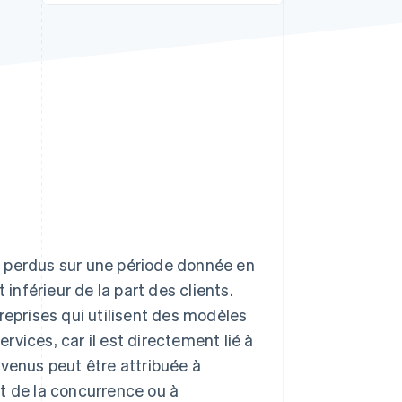
Stripe Sessions 2026
Découvrez comment
Stripe construit
l’infrastructure
économique de l’IA.
Regarder la vidéo
s perdus sur une période donnée en
 inférieur de la part des clients.
reprises qui utilisent des modèles
rvices, car il est directement lié à
revenus peut être attribuée à
art de la concurrence ou à