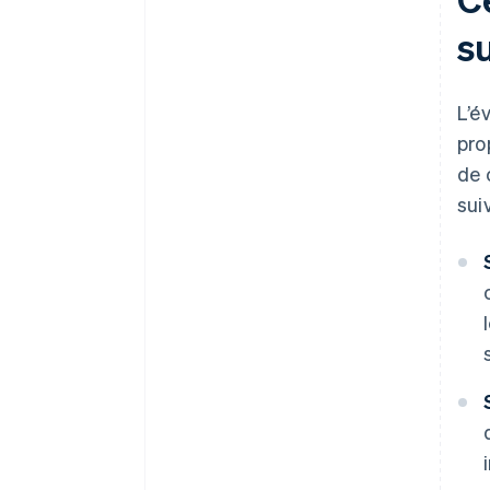
su
L’é
pro
de 
sui