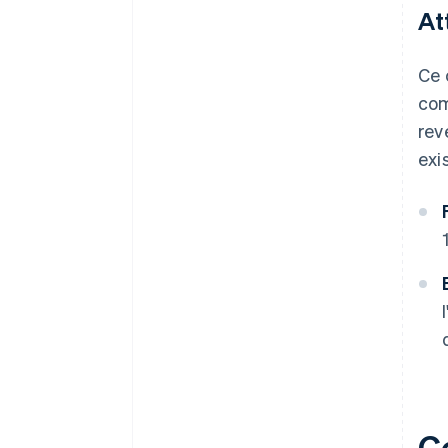
At
Ce 
com
rev
exi
C