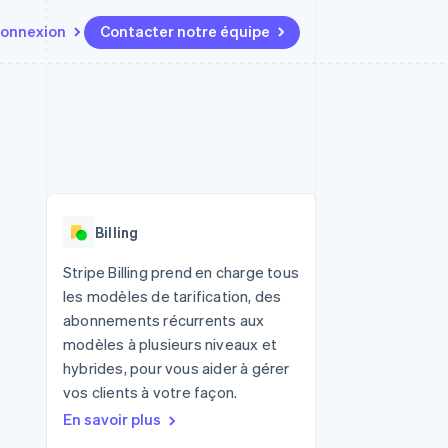
onnexion
Contacter notre équipe
Ressources
Écosystème
Contact
t marketplaces
Plus
Intégrations d'applications
Partenaires
Contacter notre équipe
Product roadmap
elle
Exemples de code
Stripe App Marketplace
Devenir partenaire
Découvrez les prochaines
r les
Blog des développeurs
évolutions
rs
État de l'API
 platforms
Radar
ciers intégrés
Billing
Prévention de la fraude
ratif
es et virtuelles
Atlas
Stripe Billing prend en charge tous
Constitution de start-up
les modèles de tarification, des
Climate
abonnements récurrents aux
Élimination du carbone
modèles à plusieurs niveaux et
Identity
hybrides, pour vous aider à gérer
Vérification de l'identité
vos clients à votre façon.
En savoir plus