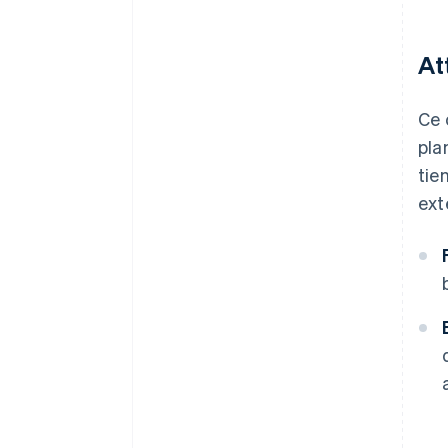
At
Ce 
pla
tie
ext