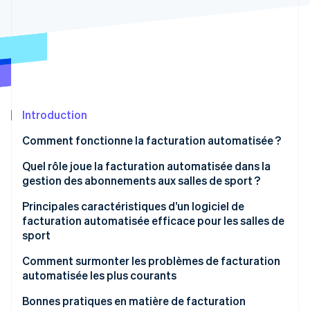
Découvrez les prochaines évolutions
Commerce en ligne
Radar
Prévention de la fraude
Écosystème
Atlas
Constitution de start-up
Partenaires
Climate
Stripe App Marketplace
Élimination du carbone
Introduction
Identity
Comment fonctionne la facturation automatisée ?
Vérification de l'identité
Quel rôle joue la facturation automatisée dans la
gestion des abonnements aux salles de sport ?
Principales caractéristiques d’un logiciel de
facturation automatisée efficace pour les salles de
Stripe Sessions 2026
sport
Découvrez comment Stripe construit l’infrastructure écono
Regarder la vidéo
Gestion des abonnements aux salles de sport
Comment surmonter les problèmes de facturation
automatisée les plus courants
Facturation et paiements
Échecs de paiement
Bonnes pratiques en matière de facturation