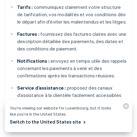
Tarifs :
communiquez clairement votre structure
de tarification, vos modalités et vos conditions dès
le départ afin d'éviter les malentendus et les litiges.
Factures :
fournissez des factures claires avec une
description détaillée des paiements, des dates et
des conditions de paiement.
Notifications :
envoyez en temps utile des rappels
concernant les paiements à venir et des
confirmations après les transactions réussies.
Service d’assistance :
proposez des canaux
d’assistance à la clientèle facilement accessibles
(par exemple, e-mail, téléphone, chat) pour
You’re viewing our website for Luxembourg, but it looks
répondre rapidement à toute demande ou
like you’re in the United States.
préoccupation relative à la facturation.
Switch to the United States site