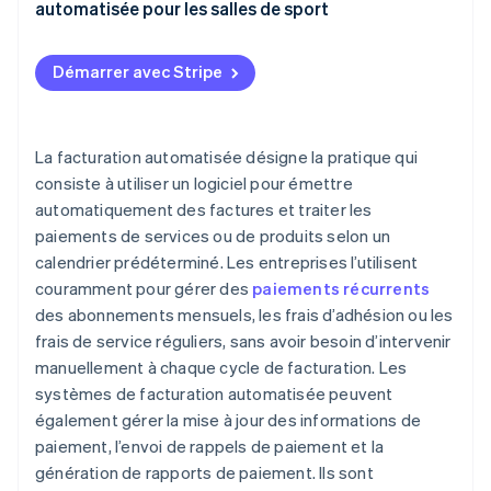
Suivi de la fréquentation
automatisée pour les salles de sport
Factures erronées
Planification et réservation des cours
Choix du logiciel
Litiges clients
Démarrer avec Stripe
Intégration des points de vente (PDV)
Communication avec le client
Défis d’intégration
Contrôle d’accès
Options de paiement
Inquiétudes liées à la sécurité
La facturation automatisée désigne la pratique qui
Marketing et communication
Gestion des erreurs
consiste à utiliser un logiciel pour émettre
Gestion de la relation client (CRM)
automatiquement des factures et traiter les
Amélioration continue
paiements de services ou de produits selon un
Application mobile
calendrier prédéterminé. Les entreprises l’utilisent
Autres intégrations
couramment pour gérer des
paiements récurrents
des abonnements mensuels, les frais d’adhésion ou les
frais de service réguliers, sans avoir besoin d’intervenir
manuellement à chaque cycle de facturation. Les
systèmes de facturation automatisée peuvent
également gérer la mise à jour des informations de
paiement, l’envoi de rappels de paiement et la
génération de rapports de paiement. Ils sont