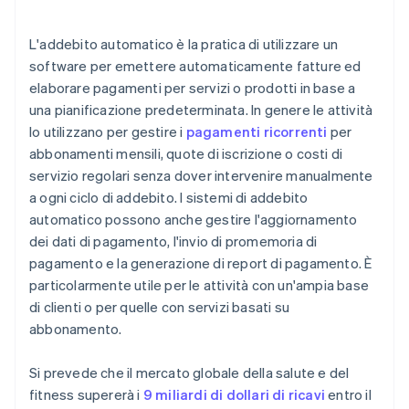
Sfide legate all’integrazione
Controllo degli accessi
Opzioni di pagamento
Problemi di sicurezza
L'addebito automatico è la pratica di utilizzare un
Marketing e comunicazione
Gestione degli errori
software per emettere automaticamente fatture ed
Gestione delle relazioni con i clienti (CRM)
elaborare pagamenti per servizi o prodotti in base a
Miglioramento continuo
una pianificazione predeterminata. In genere le attività
App mobile
lo utilizzano per gestire i
pagamenti ricorrenti
per
Altre integrazioni
abbonamenti mensili, quote di iscrizione o costi di
servizio regolari senza dover intervenire manualmente
a ogni ciclo di addebito. I sistemi di addebito
automatico possono anche gestire l'aggiornamento
dei dati di pagamento, l'invio di promemoria di
pagamento e la generazione di report di pagamento. È
particolarmente utile per le attività con un'ampia base
di clienti o per quelle con servizi basati su
abbonamento.
Si prevede che il mercato globale della salute e del
fitness supererà i
9 miliardi di dollari di ricavi
entro il