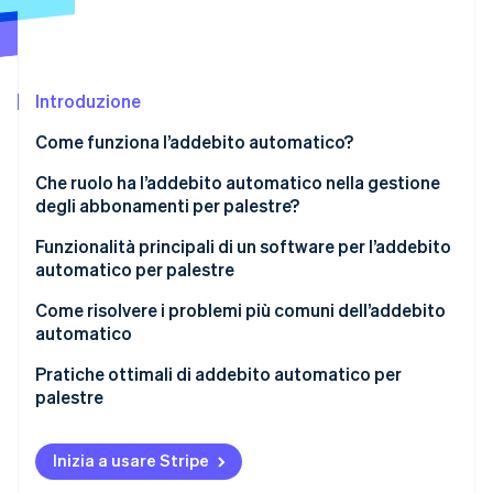
Scopri cosa ti aspetta
Radar
Ecosistema
Prevenzione delle frodi
Introduzione
Partner
Atlas
Stripe App Marketplace
Costituzione di start-up
Come funziona l’addebito automatico?
Climate
Rimozione del carbonio
Che ruolo ha l’addebito automatico nella gestione
degli abbonamenti per palestre?
Identity
Verifica online dell'identità
Funzionalità principali di un software per l’addebito
automatico per palestre
Gestione degli abbonamenti alle palestre
Come risolvere i problemi più comuni dell’addebito
automatico
Addebiti e pagamenti
Stripe Sessions 2026
Pagamenti non riusciti
Pratiche ottimali di addebito automatico per
Scopri come Stripe sta costruendo l'infrastruttura economi
Monitoraggio delle presenze
palestre
Guarda ora
Fatture errate
Programmazione e prenotazione delle lezioni
Selezione del software
Contestazioni dei clienti
Inizia a usare Stripe
Integrazione POS
Comunicazioni al cliente