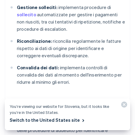
Gestione solleciti:
implementa procedure di
sollecito
automatizzate per gestire i pagamenti
non riusciti, tra cui tentativi di ripetizione, notifiche e
procedure di escalation.
Riconciliazione:
riconcilia regolarmente le fatture
rispetto ai dati di origine per identificare e
correggere eventuali discrepanze.
Convalida dei dati:
implementa controlli di
convalida dei dati al momento dell'inserimento per
ridurre al minimo gli errori.
Miglioramento continuo
You’re viewing our website for Slovenia, but it looks like
you’re in the United States.
Switch to the United States site
Verifiche periodiche:
effettua verifiche periodiche
delle procedure di addebito per identificare