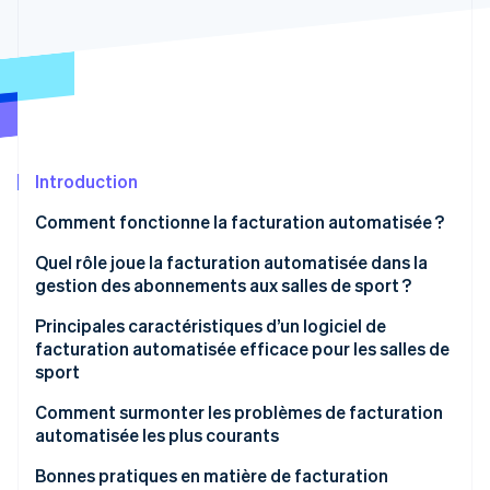
Découvrez les prochaines évolutions
Commerce en ligne
Radar
Prévention de la fraude
Écosystème
Atlas
Constitution de start-up
Partenaires
Climate
Stripe App Marketplace
Élimination du carbone
Introduction
Identity
Comment fonctionne la facturation automatisée ?
Vérification de l'identité
Quel rôle joue la facturation automatisée dans la
gestion des abonnements aux salles de sport ?
Principales caractéristiques d’un logiciel de
facturation automatisée efficace pour les salles de
Stripe Sessions 2026
sport
Découvrez comment Stripe construit l’infrastructure écono
Regarder la vidéo
Gestion des abonnements aux salles de sport
Comment surmonter les problèmes de facturation
automatisée les plus courants
Facturation et paiements
Échecs de paiement
Bonnes pratiques en matière de facturation