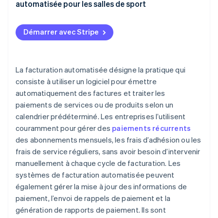
Suivi de la fréquentation
automatisée pour les salles de sport
Factures erronées
Planification et réservation des cours
Choix du logiciel
Litiges clients
Démarrer avec Stripe
Intégration des points de vente (PDV)
Communication avec le client
Défis d’intégration
Contrôle d’accès
Options de paiement
Inquiétudes liées à la sécurité
La facturation automatisée désigne la pratique qui
Marketing et communication
Gestion des erreurs
consiste à utiliser un logiciel pour émettre
Gestion de la relation client (CRM)
automatiquement des factures et traiter les
Amélioration continue
paiements de services ou de produits selon un
Application mobile
calendrier prédéterminé. Les entreprises l’utilisent
Autres intégrations
couramment pour gérer des
paiements récurrents
des abonnements mensuels, les frais d’adhésion ou les
frais de service réguliers, sans avoir besoin d’intervenir
manuellement à chaque cycle de facturation. Les
systèmes de facturation automatisée peuvent
également gérer la mise à jour des informations de
paiement, l’envoi de rappels de paiement et la
génération de rapports de paiement. Ils sont