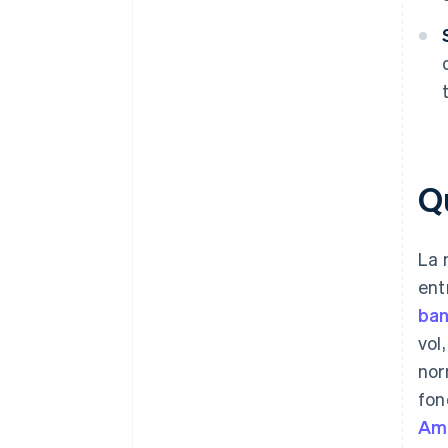
Q
La 
ent
ban
vol
nor
fon
Ame