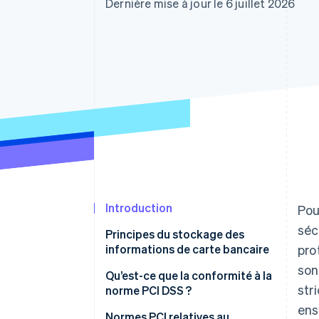
Authorization Boost
Dernière mise à jour le 6 juillet 2026
Acceptation optimisée
Link
Paiements accélérés
Financial Connections
Comptes financiers associés
Introduction
Pou
séc
Principes du stockage des
informations de carte bancaire
pro
son
Qu’est-ce que la conformité à la
str
norme PCI DSS ?
ens
Normes PCI relatives au