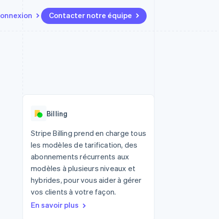
onnexion
Contacter notre équipe
Ressources
Écosystème
Contact
t marketplaces
Plus
Intégrations d'applications
Partenaires
Contacter notre équipe
Product roadmap
elle
Exemples de code
Stripe App Marketplace
Devenir partenaire
Découvrez les prochaines
r les
Blog des développeurs
évolutions
rs
État de l'API
Radar
Billing
Prévention de la fraude
ratif
Atlas
Stripe Billing prend en charge tous
Constitution de start-up
les modèles de tarification, des
Climate
abonnements récurrents aux
Élimination du carbone
modèles à plusieurs niveaux et
Identity
hybrides, pour vous aider à gérer
Vérification de l'identité
vos clients à votre façon.
En savoir plus