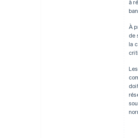
à r
ban
À p
de 
la 
cri
Les
com
doi
rés
sou
nor