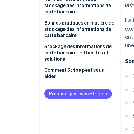
pré
stockage des informations de
carte bancaire
La 
Bonnes pratiques en matière de
exe
stockage des informations de
carte bancaire
ent
une
Stockage des informations de
carte bancaire : difficultés et
solutions
So
Concevez un stockage des
Comment Stripe peut vous
cartes bancaires qui évolue
aider
avec la croissance des
transactions
Premiers pas avec Stripe
Modernisez les systèmes
existants tout en maintenant la
conformité PCI
Gérez les données de cartes
bancaires transfrontalières et