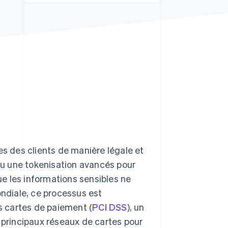
Stripe Sessions 2026
Découvrez comment
Stripe construit
l’infrastructure
économique de l’IA.
Regarder la vidéo
es des clients de manière légale et
 ou une tokenisation avancés pour
que les informations sensibles ne
ondiale, ce processus est
es cartes de paiement (
PCI DSS
), un
s principaux réseaux de cartes pour