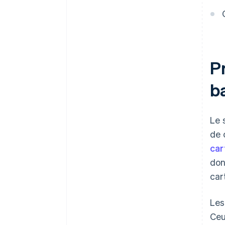
les exigences régionales en
matière de confidentialité
Protégez-vous contre les
menaces de sécurité avancées
Restez conforme face à
P
l’évolution des normes PCI DSS
b
Garantissez l’exactitude et la
cohérence des données de
cartes bancaires sur l’ensemble
Le 
des systèmes
de 
car
don
car
Les
Ceu