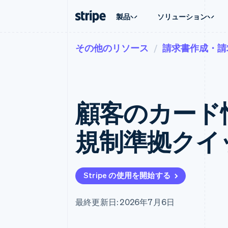
製品
ソリューション
その他のリソース
請求書作成・請
企業規模別
ドキュメント
学ぶ
ユースケ
サポート
支払い
収益
大企業向け
Stripe のドキュメント
ブログ
エージェ
サポート
Payments
Billing
スタートアップ向け
API リファレンス
導入事例
E コマー
管理サポ
オンライン決済
経常収益
ライブラリと SDK
ガイド
埋込型
プロフェ
Managed Payments
Metronome
Stripe Apps
顧客のカード
請求・
マーチャントオブレコードソリ
従量課金
グローバ
ューション
サブスクリプション
アプリ
サブスクリプション
Payment links
マーケッ
規制準拠クイ
コーディング不要の決済ページ
Invoicing
資金管
1 回限りまたは継続
Checkout
プラット
構築済み決済 UI
Tax
SaaS
消費税と VAT の自
Elements
柔軟な UI コンポーネント
Revenue Recogniti
Stripe の使用を開始する
会計管理の自動化
決済手段
125 以上の決済手段を利用可能
Stripe Sigma
カスタムレポート
Terminal
最終更新日: 2026年7月6日
対面支払い
Data Pipeline
データの同期
Authorization Boost
決済成功率の最適化