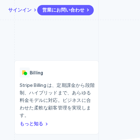
サインイン
営業にお問い合わせ
リソース
エコシステム
お問い合わせ
ームとマーケット
その他
アプリへの導入
パートナー
営業にお問い合わせ
Product roadmap
ス
コードサンプル
Stripe App Marketplace
パートナーになる
今後の予定を確認
開発者のブログ
ーム決済の構築
ャー
API ステータス
Radar
不正防止
Billing
ンメント
Atlas
スタートアップの企業設立
Stripe Billing は、定期課金から段階
制、ハイブリッドまで、あらゆる
Climate
カーボンリムーバル
料金モデルに対応。ビジネスに合
わせた柔軟な顧客管理を実現しま
Identity
オンライン本人確認
す。
もっと知る