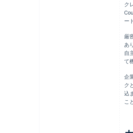
クレ
Co
ー
厳
あ
自
て
企
ク
込
こ