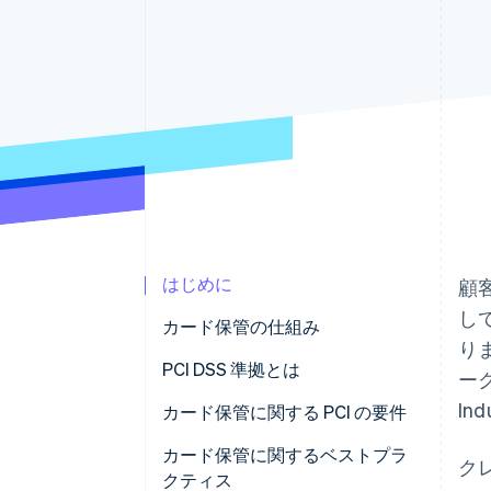
Link
スピーディーな決済
はじめに
顧
し
カード保管の仕組み
り
PCI DSS 準拠とは
ー
Ind
カード保管に関する PCI の要件
カード保管に関するベストプラ
ク
クティス