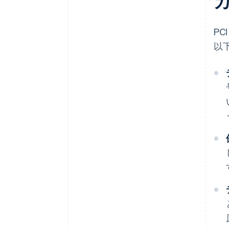
カ
P
以