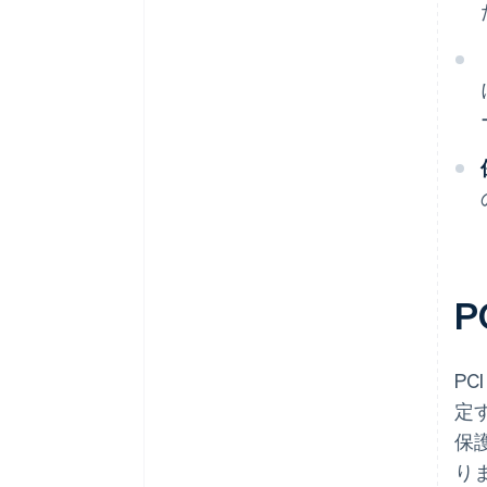
P
PC
定
保
りま