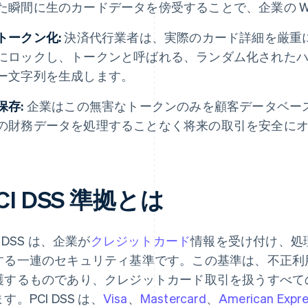
た瞬間に生のカードデータを傍受することで、企業の W
トークン化:
決済代行業者は、実際のカード詳細を厳重
にロックし、トークンと呼ばれる、ランダム化された
ー文字列を生成します。
保存:
企業はこの無害なトークンのみを顧客データベー
の財務データを処理することなく将来の取引を安全に
CI DSS 準拠とは
I DSS は、企業が
クレジットカード
情報を受け付け、処
する一連のセキュリティ基準です。この基準は、不正利
護するものであり、クレジットカード取引を扱うすべて
す。PCI DSS は、
Visa
、
Mastercard
、
American Expr