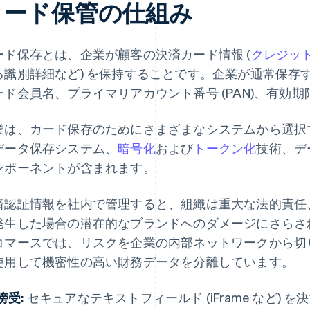
カード保管の仕組み
ード保存とは、企業が顧客の決済カード情報 (
クレジッ
る識別詳細など) を保持することです。企業が通常保存す
ード会員名、プライマリアカウント番号 (PAN)、有効
業は、カード保存のためにさまざまなシステムから選択
データ保存システム、
暗号化
および
トークン化
技術、デー
ンポーネントが含まれます。
済認証情報を社内で管理すると、組織は重大な法的責任
発生した場合の潜在的なブランドへのダメージにさらさ
コマースでは、リスクを企業の内部ネットワークから切り
使用して機密性の高い財務データを分離しています。
傍受:
セキュアなテキストフィールド (iFrame など)