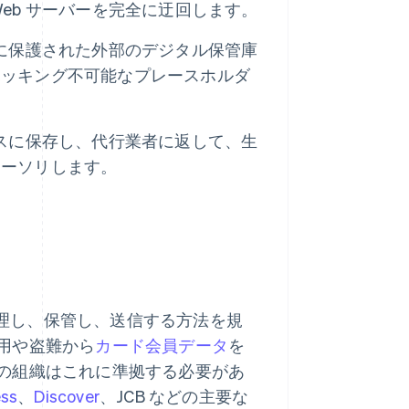
eb サーバーを完全に迂回します。
に保護された外部のデジタル保管庫
ハッキング不可能なプレースホルダ
スに保存し、代行業者に返して、生
オーソリします。
理し、保管し、送信する方法を規
用や盗難から
カード会員データ
を
の組織はこれに準拠する必要があ
ess
、
Discover
、JCB などの主要な