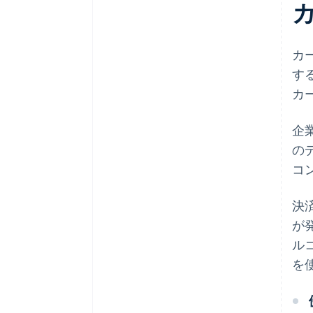
カ
す
カ
企
の
コ
決
が
ル
を