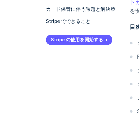
トカ
カード保管に伴う課題と解決策
を
取引の増加に応じて拡張できる
Stripe でできること
目
カード情報の保管システムを設
計する
Stripe の使用を開始する
PCI 準拠を維持しながら従来のシ
ステムを最新化する
越境カードデータと地域のプラ
イバシー要件を管理する
高度なセキュリティの脅威から
保護する
変化する PCI DSS 基準に準拠し
続ける
システム間で正確かつ一貫性の
あるカードデータを確保する