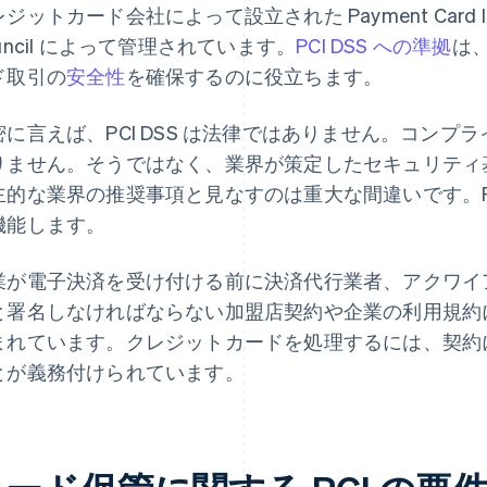
ジットカード会社によって設立された Payment Card Industr
uncil によって管理されています。
PCI DSS への準拠
は
ド取引の
安全性
を確保するのに役立ちます。
密に言えば、PCI DSS は法律ではありません。コン
りません。そうではなく、業界が策定したセキュリティ
主的な業界の推奨事項と見なすのは重大な間違いです。PC
機能します。
業が電子決済を受け付ける前に決済代行業者、アクワイ
と署名しなければならない加盟店契約や企業の利用規約
まれています。クレジットカードを処理するには、契約
とが義務付けられています。