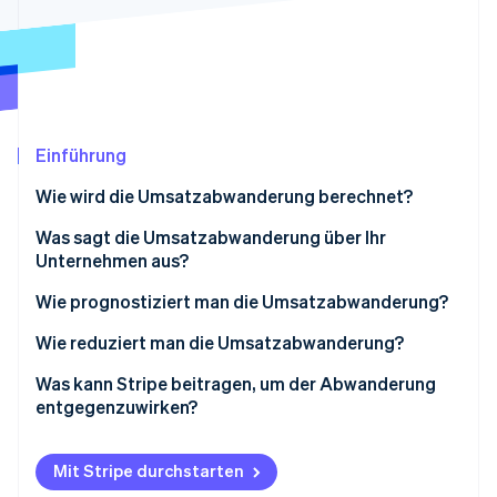
Betrugsprävention
Ecosystem
Atlas
Start-up-Gründung
Partner
Stripe App-Marktplatz
Climate
CO₂-Entnahme
Einführung
Wie wird die Umsatzabwanderung berechnet?
Bruttoumsatzabwanderung
Was sagt die Umsatzabwanderung über Ihr
Stripe-Sessions 2026
Unternehmen aus?
Erfahren Sie, wie Stripe Lösungen für die Wirtschaft
Nettoumsatzabwanderung
Jetzt ansehen
Wie prognostiziert man die Umsatzabwanderung?
Analyse der Abwanderungsdaten
Wie reduziert man die Umsatzabwanderung?
Beobachtung des Kundenverhaltens
Was kann Stripe beitragen, um der Abwanderung
entgegenzuwirken?
Ungewollte Abwanderung
Mit Stripe durchstarten
Gewollte Abwanderung