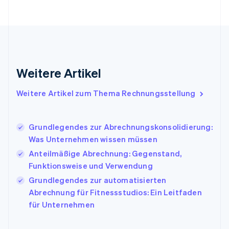
Gibraltar
English
Griechenland
English
Indien
English
Weitere Artikel
Irland
English
Italien
Weitere Artikel zum Thema Rechnungsstellung
Italiano
English
Japan
日本語
English
Grundlegendes zur Abrechnungskonsolidierung:
Kanada
Was Unternehmen wissen müssen
English
Français
Anteilmäßige Abrechnung: Gegenstand,
Kroatien
English
Italiano
Funktionsweise und Verwendung
Lettland
Grundlegendes zur automatisierten
English
Abrechnung für Fitnessstudios: Ein Leitfaden
Liechtenstein
für Unternehmen
Deutsch
English
Litauen
English