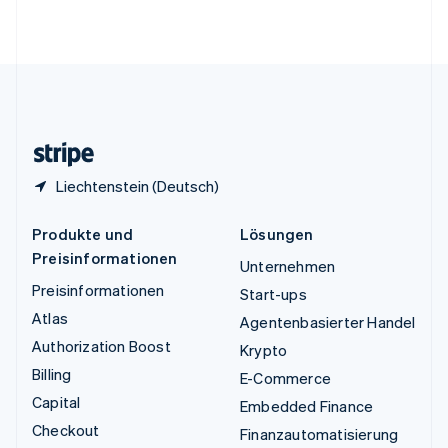
English
Vereinigte Staaten
English
Español
简体中文
Vereinigtes Königreich
English
Zypern
English
Liechtenstein (Deutsch)
Produkte und
Lösungen
Preisinformationen
Unternehmen
Preisinformationen
Start-ups
Atlas
Agentenbasierter Handel
Authorization Boost
Krypto
Billing
E-Commerce
Capital
Embedded Finance
Checkout
Finanzautomatisierung