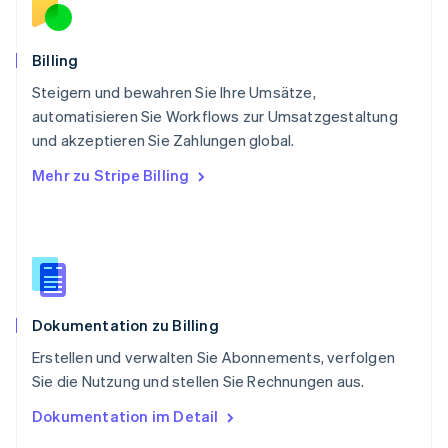
Schweden
Svenska
English
Schweiz
Billing
Deutsch
Français
Italiano
English
Steigern und bewahren Sie Ihre Umsätze,
Singapur
English
简体中文
automatisieren Sie Workflows zur Umsatzgestaltung
Slowakei
und akzeptieren Sie Zahlungen global.
English
Mehr zu Stripe Billing
Slowenien
English
Italiano
Sonderverwaltungsregion Hongkong,
China
English
简体中文
Spanien
Español
English
Dokumentation zu Billing
Thailand
ไทย
English
Erstellen und verwalten Sie Abonnements, verfolgen
Tschechische Republik
Sie die Nutzung und stellen Sie Rechnungen aus.
English
Ungarn
Dokumentation im Detail
English
Vereinigte Arabische Emirate