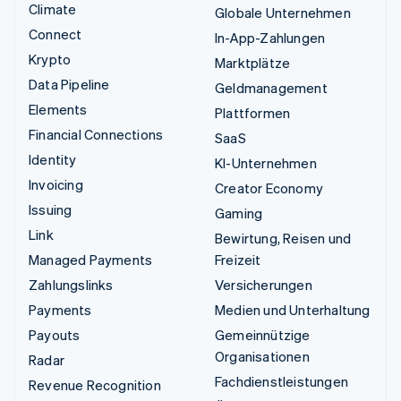
Climate
Globale Unternehmen
Connect
In-App-Zahlungen
Krypto
Marktplätze
Data Pipeline
Geldmanagement
Elements
Plattformen
Financial Connections
SaaS
Identity
KI-Unternehmen
Invoicing
Creator Economy
Issuing
Gaming
Link
Bewirtung, Reisen und
Managed Payments
Freizeit
Zahlungslinks
Versicherungen
Payments
Medien und Unterhaltung
Payouts
Gemeinnützige
Organisationen
Radar
Fachdienstleistungen
Revenue Recognition