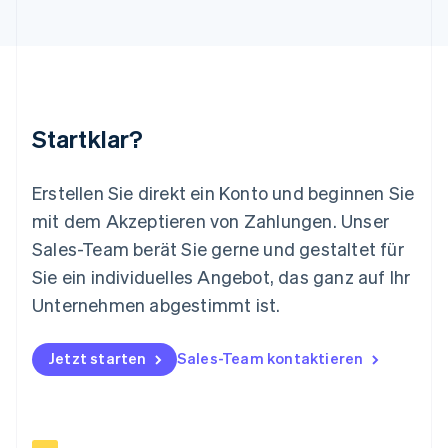
Luxemburg
Français
Deutsch
English
Malaysia
English
简体中文
Malta
English
Startklar?
Mexiko
Español
English
Neuseeland
Erstellen Sie direkt ein Konto und beginnen Sie
English
mit dem Akzeptieren von Zahlungen. Unser
Niederlande
Nederlands
English
Sales-Team berät Sie gerne und gestaltet für
Norwegen
Sie ein individuelles Angebot, das ganz auf Ihr
English
Österreich
Unternehmen abgestimmt ist.
Deutsch
English
Polen
Jetzt starten
Sales-Team kontaktieren
English
Portugal
Português
English
Rumänien
English