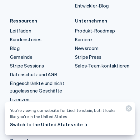
Entwickler-Blog
Ressourcen
Unternehmen
Leitfäden
Produkt-Roadmap
Kundenstories
Karriere
Blog
Newsroom
Gemeinde
Stripe Press
Stripe Sessions
Sales-Team kontaktieren
Datenschutz und AGB
Eingeschränkte und nicht
zugelassene Geschäfte
Lizenzen
Sitemap
You’re viewing our website for Liechtenstein, but it looks
Cookie-Einstellungen
like you’re in the United States.
Switch to the United States site
Weitere Ressourcen