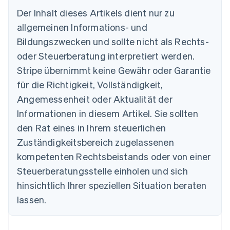
Der Inhalt dieses Artikels dient nur zu
allgemeinen Informations- und
Australien
Bildungszwecken und sollte nicht als Rechts-
English
Belgien
oder Steuerberatung interpretiert werden.
Nederlands
Français
Deutsch
English
Stripe übernimmt keine Gewähr oder Garantie
Brasilien
für die Richtigkeit, Vollständigkeit,
Português
English
Bulgarien
Angemessenheit oder Aktualität der
English
Informationen in diesem Artikel. Sie sollten
Dänemark
English
den Rat eines in Ihrem steuerlichen
Deutschland
Zuständigkeitsbereich zugelassenen
Deutsch
English
Estland
kompetenten Rechtsbeistands oder von einer
English
Steuerberatungsstelle einholen und sich
Festlandchina
hinsichtlich Ihrer speziellen Situation beraten
简体中文
English
Finnland
lassen.
English
Svenska
Frankreich
Français
English