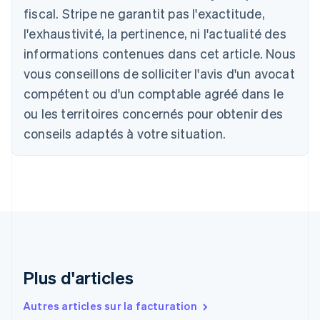
Deutsch
English
fiscal. Stripe ne garantit pas l'exactitude,
Belgique
l'exhaustivité, la pertinence, ni l'actualité des
Nederlands
Français
Deutsch
English
Brésil
informations contenues dans cet article. Nous
Português
English
vous conseillons de solliciter l'avis d'un avocat
Bulgarie
compétent ou d'un comptable agréé dans le
English
Canada
ou les territoires concernés pour obtenir des
English
Français
conseils adaptés à votre situation.
Chine continentale
简体中文
English
Chypre
English
Croatie
English
Italiano
Danemark
English
Émirats arabes unis
English
Plus d'articles
Espagne
Español
English
Autres articles sur la facturation
Estonie