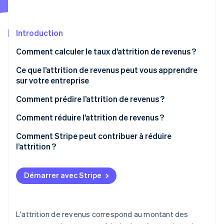
Découvrez les prochaines évolutions
Commerce en ligne
Radar
Prévention de la fraude
Introduction
Écosystème
Atlas
Comment calculer le taux d’attrition de revenus ?
Constitution de start-up
Partenaires
Attrition de revenus bruts
Ce que l’attrition de revenus peut vous apprendre
Climate
Stripe App Marketplace
Élimination du carbone
sur votre entreprise
Attrition de revenus nets
Identity
Comment prédire l’attrition de revenus ?
Vérification de l'identité
Analyser les données d’attrition
Comment réduire l’attrition de revenus ?
Surveiller le comportement des clients
Comment Stripe peut contribuer à réduire
l’attrition ?
Stripe Sessions 2026
Attrition involontaire
Découvrez comment Stripe construit l’infrastructure écono
Démarrer avec Stripe
Regarder la vidéo
Attrition volontaire
L'attrition de revenus correspond au montant des