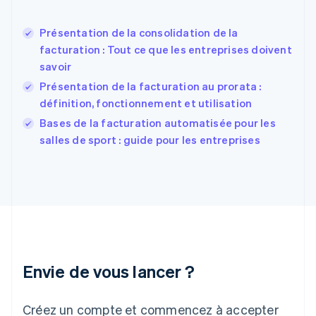
English
États-Unis
Présentation de la consolidation de la
English
Español
简体中文
facturation : Tout ce que les entreprises doivent
Finlande
English
Svenska
savoir
France
Présentation de la facturation au prorata :
Français
English
définition, fonctionnement et utilisation
Gibraltar
English
Bases de la facturation automatisée pour les
Grèce
salles de sport : guide pour les entreprises
English
Hongrie
English
Inde
English
Irlande
English
Italie
Italiano
English
Envie de vous lancer ?
Japon
日本語
English
Créez un compte et commencez à accepter
Lettonie