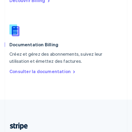
Découvrir Billing
Português
English
R.A.S. de Hong Kong, Chine
English
简体中文
République tchèque
English
Roumanie
English
Documentation Billing
Royaume-Uni
English
Créez et gérez des abonnements, suivez leur
Singapour
utilisation et émettez des factures.
English
简体中文
Slovaquie
Consulter la documentation
English
Slovénie
English
Italiano
Suède
Svenska
English
Suisse
Deutsch
Français
Italiano
English
Thaïlande
ไทย
English