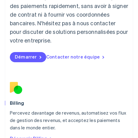
English
des paiements rapidement, sans avoir à signer
Liechtenstein
de contrat ni à fournir vos coordonnées
Deutsch
English
Lituanie
bancaires. N'hésitez pas à nous contacter
English
pour discuter de solutions personnalisées pour
Luxembourg
votre entreprise.
Français
Deutsch
English
Malaisie
English
简体中文
Démarrer
Contacter notre équipe
Malte
English
Mexique
Español
English
Norvège
English
Nouvelle-Zélande
English
Billing
Pays-Bas
Percevez davantage de revenus, automatisez vos flux
Nederlands
English
de gestion des revenus, et acceptez les paiements
Pologne
English
dans le monde entier.
Portugal