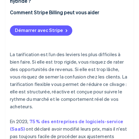
hybride ?
Former votre équipe et vos clients
Dommages causés à la relation client
Comment Stripe Billing peut vous aider
Investir dans les infrastructures
Pression financière
Démarrer avec Stripe
La tarification est l’un des leviers les plus difficiles à
bien faire. Si elle est trop rigide, vous risquez de rater
des opportunités de revenus. Si elle est trop lâche,
vous risquez de semer la confusion chez les clients. La
tarification flexible vous permet de réduire ce clivage :
elle est structurée, réactive et conçue pour suivre le
rythme du marché et le comportement réel de vos
acheteurs.
En 2023,
75 % des entreprises de logiciels-service
(SaaS)
ont déclaré avoir modifié leurs prix, mais il n'est
pas toujours facile de procéder aux ajustements