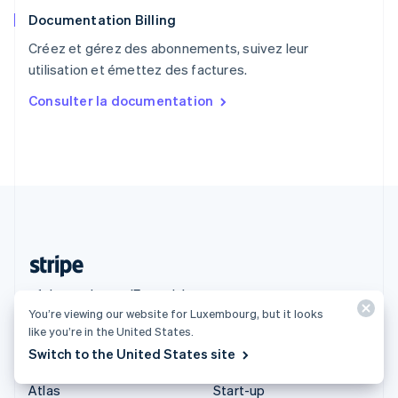
English
Documentation Billing
Royaume-Uni
English
Créez et gérez des abonnements, suivez leur
Singapour
utilisation et émettez des factures.
English
简体中文
Slovaquie
Consulter la documentation
English
Slovénie
English
Italiano
Suède
Svenska
English
Suisse
Deutsch
Français
Italiano
English
Thaïlande
ไทย
English
Luxembourg (Français)
You’re viewing our website for Luxembourg, but it looks
like you’re in the United States.
Produits et tarifs
Solutions
Switch to the United States site
Tarifs
Grandes entreprises
Atlas
Start-up