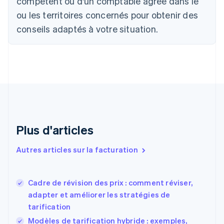
compétent ou d'un comptable agréé dans le
English
Canada
ou les territoires concernés pour obtenir des
English
Français
conseils adaptés à votre situation.
Chine continentale
简体中文
English
Chypre
English
Croatie
English
Italiano
Danemark
English
Émirats arabes unis
English
Plus d'articles
Espagne
Español
English
Autres articles sur la facturation
Estonie
English
États-Unis
Cadre de révision des prix : comment réviser,
English
Español
简体中文
adapter et améliorer les stratégies de
Finlande
English
Svenska
tarification
France
Modèles de tarification hybride : exemples,