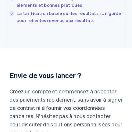
Français
English
éléments et bonnes pratiques
Gibraltar
English
La tarification basée sur les résultats : Un guide
Grèce
pour relier les revenus aux résultats
English
Hongrie
English
Inde
English
Irlande
English
Italie
Italiano
English
Envie de vous lancer ?
Japon
日本語
English
Créez un compte et commencez à accepter
Lettonie
English
des paiements rapidement, sans avoir à signer
Liechtenstein
de contrat ni à fournir vos coordonnées
Deutsch
English
Lituanie
bancaires. N'hésitez pas à nous contacter
English
pour discuter de solutions personnalisées pour
Luxembourg