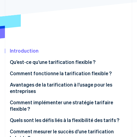
Découvrez les prochaines évolutions
Commerce en ligne
Radar
Prévention de la fraude
Écosystème
Atlas
Constitution de start-up
Partenaires
Climate
Stripe App Marketplace
Élimination du carbone
Introduction
Identity
Qu’est-ce qu’une tarification flexible ?
Vérification de l'identité
Comment fonctionne la tarification flexible ?
Avantages de la tarification à l’usage pour les
entreprises
Stripe Sessions 2026
Capture de revenus
Comment implémenter une stratégie tarifaire
Découvrez comment Stripe construit l’infrastructure écono
flexible ?
Regarder la vidéo
S’adapter aux évolutions du marché
Étudiez le marché et fixez vos objectifs
Quels sont les défis liés à la flexibilité des tarifs ?
Servir plus de clients
Expérimentez de petits changements
Confusion en interne
Comment mesurer le succès d’une tarification