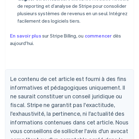
de reporting et d’analyse de Stripe pour consolider
plusieurs systèmes de revenus en un seul. Intégrez
facilement des logiciels tiers.
En savoir plus
sur Stripe Billing, ou
commencer
dès
aujourd'hui.
Allemagne
Le contenu de cet article est fourni à des fins
Deutsch
English
Australie
informatives et pédagogiques uniquement. Il
English
ne saurait constituer un conseil juridique ou
Autriche
Deutsch
English
fiscal. Stripe ne garantit pas l'exactitude,
Belgique
l'exhaustivité, la pertinence, ni l'actualité des
Nederlands
Français
Deutsch
English
Brésil
informations contenues dans cet article. Nous
Português
English
vous conseillons de solliciter l'avis d'un avocat
Bulgarie