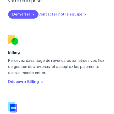
votre entreprise.
Français
Deutsch
English
Malaisie
English
简体中文
Démarrer
Contacter notre équipe
Malte
English
Mexique
Español
English
Norvège
English
Nouvelle-Zélande
English
Billing
Pays-Bas
Percevez davantage de revenus, automatisez vos flux
Nederlands
English
de gestion des revenus, et acceptez les paiements
Pologne
English
dans le monde entier.
Portugal
Découvrir Billing
Português
English
R.A.S. de Hong Kong, Chine
English
简体中文
République tchèque
English
Roumanie