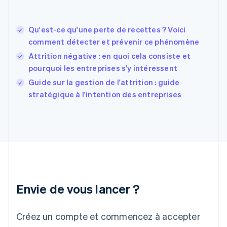
États-Unis
English
Español
简体中文
Qu'est-ce qu'une perte de recettes ? Voici
Finlande
English
Svenska
comment détecter et prévenir ce phénomène
France
Attrition négative : en quoi cela consiste et
Français
English
pourquoi les entreprises s'y intéressent
Gibraltar
English
Guide sur la gestion de l'attrition : guide
Grèce
stratégique à l'intention des entreprises
English
Hongrie
English
Inde
English
Irlande
English
Italie
Italiano
English
Envie de vous lancer ?
Japon
日本語
English
Créez un compte et commencez à accepter
Lettonie
English