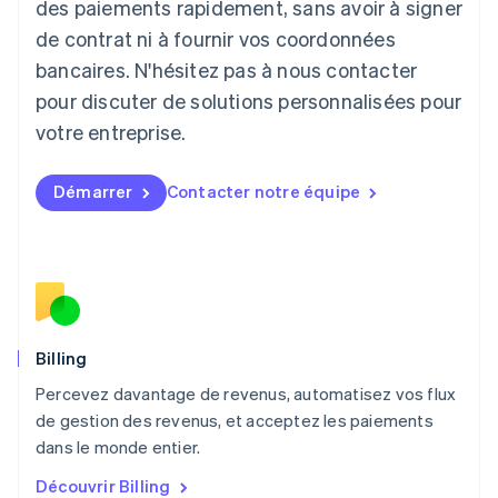
des paiements rapidement, sans avoir à signer
Liechtenstein
de contrat ni à fournir vos coordonnées
Deutsch
English
Lituanie
bancaires. N'hésitez pas à nous contacter
English
pour discuter de solutions personnalisées pour
Luxembourg
votre entreprise.
Français
Deutsch
English
Malaisie
English
简体中文
Démarrer
Contacter notre équipe
Malte
English
Mexique
Español
English
Norvège
English
Nouvelle-Zélande
English
Billing
Pays-Bas
Percevez davantage de revenus, automatisez vos flux
Nederlands
English
de gestion des revenus, et acceptez les paiements
Pologne
English
dans le monde entier.
Portugal
Découvrir Billing
Português
English