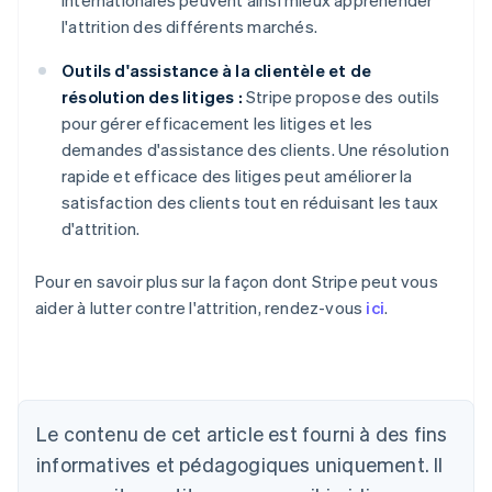
internationales peuvent ainsi mieux appréhender
l'attrition des différents marchés.
Outils d'assistance à la clientèle et de
résolution des litiges :
Stripe propose des outils
pour gérer efficacement les litiges et les
demandes d'assistance des clients. Une résolution
rapide et efficace des litiges peut améliorer la
satisfaction des clients tout en réduisant les taux
d'attrition.
Pour en savoir plus sur la façon dont Stripe peut vous
aider à lutter contre l'attrition, rendez-vous
ici
.
Allemagne
Deutsch
English
Australie
Le contenu de cet article est fourni à des fins
English
informatives et pédagogiques uniquement. Il
Autriche
Deutsch
English