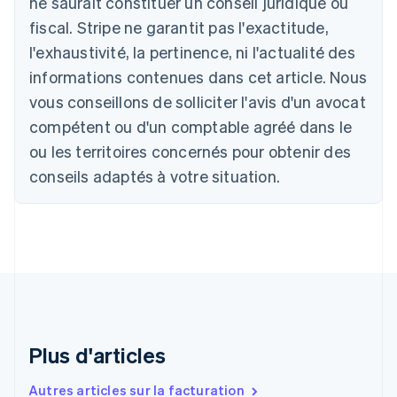
ne saurait constituer un conseil juridique ou
Belgique
fiscal. Stripe ne garantit pas l'exactitude,
Nederlands
Français
Deutsch
English
l'exhaustivité, la pertinence, ni l'actualité des
Brésil
Português
English
informations contenues dans cet article. Nous
Bulgarie
vous conseillons de solliciter l'avis d'un avocat
English
Canada
compétent ou d'un comptable agréé dans le
English
Français
ou les territoires concernés pour obtenir des
Chine continentale
conseils adaptés à votre situation.
简体中文
English
Chypre
English
Croatie
English
Italiano
Danemark
English
Émirats arabes unis
English
Espagne
Plus d'articles
Español
English
Estonie
Autres articles sur la facturation
English