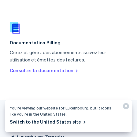
R.A.S. de Hong Kong, Chine
English
简体中文
République tchèque
English
Roumanie
English
Documentation Billing
Royaume-Uni
English
Créez et gérez des abonnements, suivez leur
Singapour
utilisation et émettez des factures.
English
简体中文
Slovaquie
Consulter la documentation
English
Slovénie
English
Italiano
Suède
Svenska
English
Suisse
You’re viewing our website for Luxembourg, but it looks
Deutsch
Français
Italiano
English
like you’re in the United States.
Thaïlande
Switch to the United States site
ไทย
English
Luxembourg (Français)