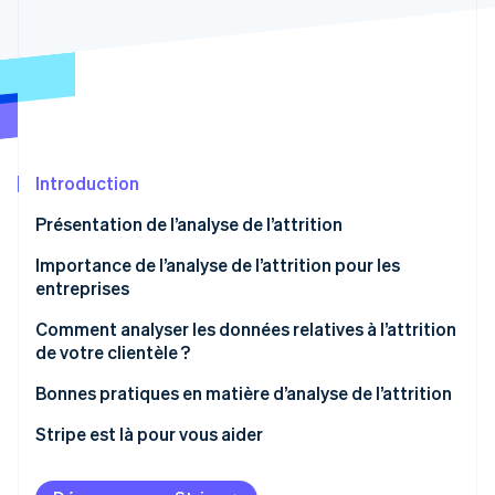
Découvrez les prochaines évolutions
Commerce en ligne
Radar
Prévention de la fraude
Écosystème
Atlas
Constitution de start-up
Partenaires
Climate
Stripe App Marketplace
Élimination du carbone
Introduction
Identity
Présentation de l’analyse de l’attrition
Vérification de l'identité
Importance de l’analyse de l’attrition pour les
entreprises
Comment analyser les données relatives à l’attrition
de votre clientèle ?
Stripe Sessions 2026
Découvrez comment Stripe construit l’infrastructure écono
Bonnes pratiques en matière d’analyse de l’attrition
Regarder la vidéo
Stripe est là pour vous aider