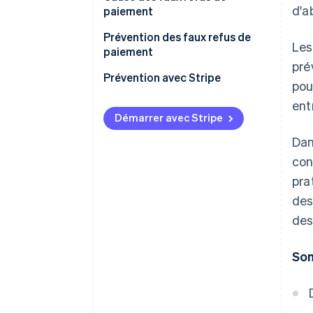
d'a
paiement
Prévention des faux refus de
Les
paiement
pré
Prévention avec Stripe
pou
ent
Démarrer avec Stripe
Dan
con
pra
des
des
So