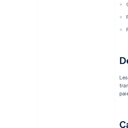
D
Les
tra
pai
C