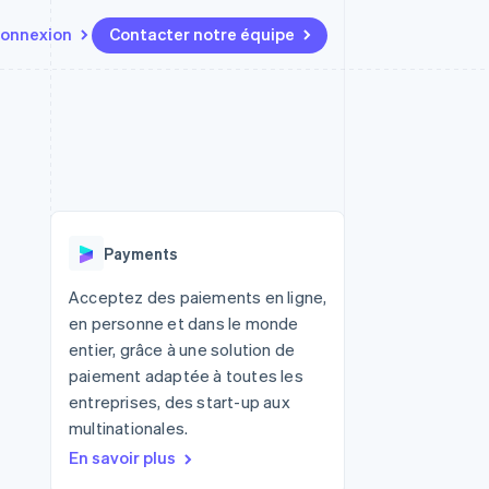
onnexion
Contacter notre équipe
Ressources
Écosystème
Contact
t marketplaces
Plus
Intégrations d'applications
Partenaires
Contacter notre équipe
Product roadmap
elle
Exemples de code
Stripe App Marketplace
Devenir partenaire
Découvrez les prochaines
r les
Blog des développeurs
évolutions
rs
État de l'API
 platforms
Radar
ciers intégrés
Payments
Prévention de la fraude
ratif
es et virtuelles
Atlas
Acceptez des paiements en ligne,
Constitution de start-up
en personne et dans le monde
Climate
entier, grâce à une solution de
Élimination du carbone
paiement adaptée à toutes les
Identity
entreprises, des start-up aux
Vérification de l'identité
multinationales.
En savoir plus