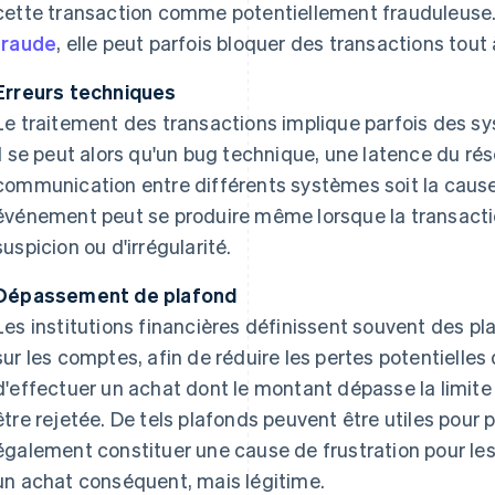
cette transaction comme potentiellement frauduleuse. 
fraude
, elle peut parfois bloquer des transactions tout 
Erreurs techniques
Le traitement des transactions implique parfois des 
Il se peut alors qu'un bug technique, une latence du ré
communication entre différents systèmes soit la cause 
événement peut se produire même lorsque la transact
suspicion ou d'irrégularité.
Dépassement de plafond
Les institutions financières définissent souvent des pl
sur les comptes, afin de réduire les pertes potentielles 
d'effectuer un achat dont le montant dépasse la limite 
être rejetée. De tels plafonds peuvent être utiles pour p
également constituer une cause de frustration pour les
un achat conséquent, mais légitime.