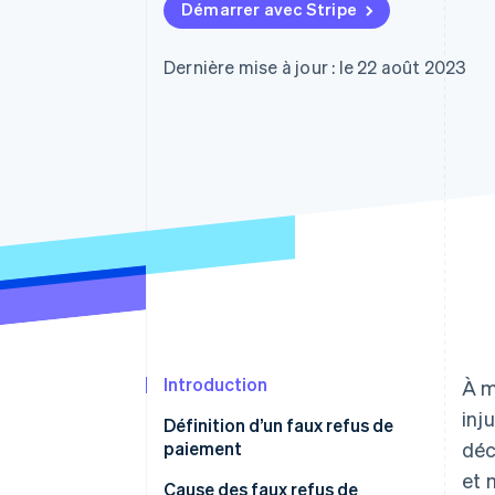
Authorization Boost
Démarrer avec Stripe
Acceptation optimisée
Link
Paiements accélérés
Dernière mise à jour : le 22 août 2023
Financial Connections
Comptes financiers associés
Introduction
À m
inj
Définition d’un faux refus de
paiement
déc
et 
Cause des faux refus de