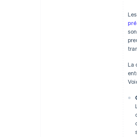
Les
pré
son
pre
tra
La 
ent
Voi