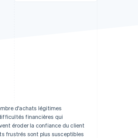
Stripe Sessions 2026
Découvrez comment
Stripe construit
l’infrastructure
économique de l’IA.
Regarder la vidéo
ombre d'achats légitimes
fficultés financières qui
vent éroder la confiance du client
nts frustrés sont plus susceptibles