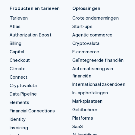
Producten en tarieven
Oplossingen
Tarieven
Grote ondernemingen
Atlas
Start-ups
Authorization Boost
Agentic commerce
Billing
Cryptovaluta
Capital
E-commerce
Checkout
Geïntegreerde financiën
Climate
Automatisering van
financiën
Connect
Internationaal zakendoen
Cryptovaluta
In-appbetalingen
Data Pipeline
Marktplaatsen
Elements
Geldbeheer
Financial Connections
Platforms
Identity
SaaS
Invoicing
AI-bedrijven