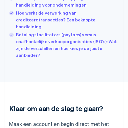
handleiding voor ondernemingen
English
简体中文
Ierland
Hoe werkt de verwerking van
English
creditcardtransacties? Een beknopte
India
handleiding
English
Italië
Betalingsfacilitators (payfacs) versus
Italiano
English
onafhankelijke verkooporganisaties (ISO's): Wat
Japan
zijn de verschillen en hoe kies je de juiste
日本語
English
aanbieder?
Kroatië
English
Italiano
Letland
English
Liechtenstein
Deutsch
English
Litouwen
English
Luxemburg
Klaar om aan de slag te gaan?
Français
Deutsch
English
Maleisië
English
简体中文
Maak een account en begin direct met het
Malta