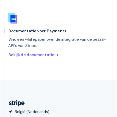
English
Spanje
Español
English
Thailand
ไทย
English
Documentatie voor Payments
Tsjechië
English
Vind een whitepaper over de integratie van de betaal-
Vasteland van China
API's van Stripe.
简体中文
English
Verenigd Koninkrijk
Bekijk de documentatie
English
Verenigde Arabische Emiraten
English
Verenigde Staten
English
Español
简体中文
Zweden
Svenska
English
Zwitserland
Deutsch
Français
Italiano
English
België (Nederlands)