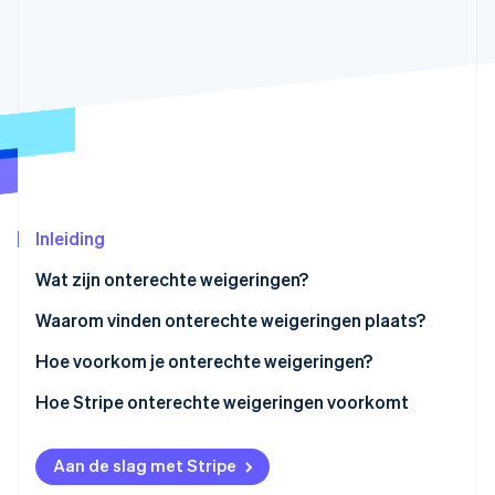
Oprichting van een start-up
Climate
Ecosysteem
CO₂-verwijdering
Partners
Identity
Stripe App Marketplace
Online identiteitsverificatie
Inleiding
Stripe Sessions 2026
Ontdek hoe Stripe de economische infrastructuu
Wat zijn onterechte weigeringen?
Nu bekijken
Waarom vinden onterechte weigeringen plaats?
Hoe voorkom je onterechte weigeringen?
Hoe Stripe onterechte weigeringen voorkomt
Aan de slag met Stripe