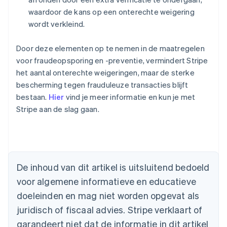
waardoor de kans op een onterechte weigering
wordt verkleind.
Door deze elementen op te nemen in de maatregelen
voor fraudeopsporing en -preventie, vermindert Stripe
het aantal onterechte weigeringen, maar de sterke
bescherming tegen frauduleuze transacties blijft
bestaan.
Hier
vind je meer informatie en kun je met
Stripe aan de slag gaan.
Australië
De inhoud van dit artikel is uitsluitend bedoeld
English
voor algemene informatieve en educatieve
België
doeleinden en mag niet worden opgevat als
Nederlands
Français
Deutsch
English
Brazilië
juridisch of fiscaal advies. Stripe verklaart of
Português
English
garandeert niet dat de informatie in dit artikel
Bulgarije