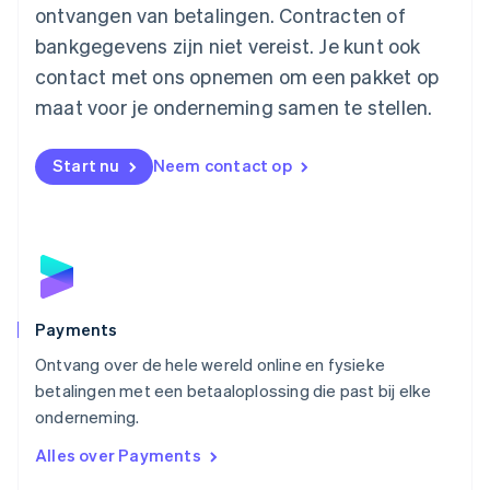
ontvangen van betalingen. Contracten of
English
Mexico
bankgegevens zijn niet vereist. Je kunt ook
Español
English
contact met ons opnemen om een pakket op
Nederland
maat voor je onderneming samen te stellen.
Nederlands
English
Nieuw-Zeeland
English
Start nu
Neem contact op
Noorwegen
English
Oostenrijk
Deutsch
English
Polen
English
Portugal
Português
English
Payments
Roemenië
Ontvang over de hele wereld online en fysieke
English
betalingen met een betaaloplossing die past bij elke
Singapore
English
简体中文
onderneming.
Slovenië
Alles over Payments
English
Italiano
Slowakije