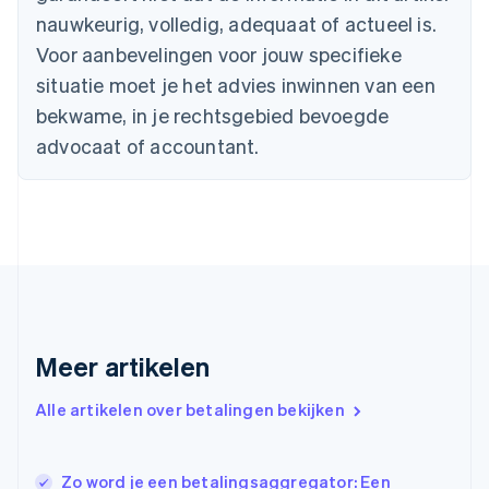
nauwkeurig, volledig, adequaat of actueel is.
English
Canada
Voor aanbevelingen voor jouw specifieke
English
Français
situatie moet je het advies inwinnen van een
Cyprus
English
bekwame, in je rechtsgebied bevoegde
Denemarken
advocaat of accountant.
English
Duitsland
Deutsch
English
Estland
English
Finland
English
Svenska
Frankrijk
Français
English
Gibraltar
Meer artikelen
English
Griekenland
Alle artikelen over betalingen bekijken
English
Hongarije
English
Zo word je een betalingsaggregator: Een
Hongkong SAR, China