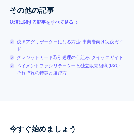
クロアチア
その他の記事
English
Italiano
ジブラルタル
English
決済に関する記事をすべて見る
シンガポール
English
简体中文
スイス
決済アグリゲーターになる方法: 事業者向け実践ガイ
Deutsch
Français
Italiano
English
ド
スウェーデン
Svenska
English
クレジットカード取引処理の仕組み: クイックガイド
スペイン
ペイメントファシリテーターと独立販売組織 (ISO):
Español
English
それぞれの特徴と選び方
スロバキア
English
スロベニア
English
Italiano
タイ
ไทย
English
チェコ共和国
English
デンマーク
今すぐ始めましょう
English