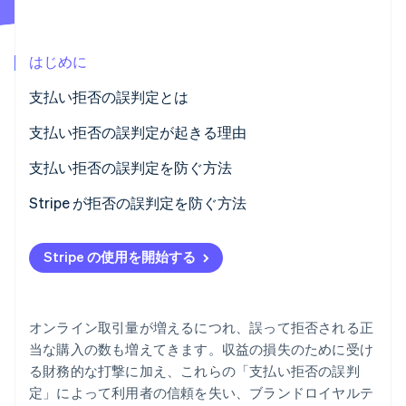
パートナー
Climate
Stripe App Marketplace
カーボンリムーバル
はじめに
Identity
オンライン本人確認
支払い拒否の誤判定とは
支払い拒否の誤判定が起きる理由
支払い拒否の誤判定を防ぐ方法
Stripe Sessions 2026
Stripe が拒否の誤判定を防ぐ方法
Stripe が AI の経済インフラをどのように構築しているかを
ご覧ください。
こちらをご覧ください
Stripe の使用を開始する
オンライン取引量が増えるにつれ、誤って拒否される正
当な購入の数も増えてきます。収益の損失のために受け
る財務的な打撃に加え、これらの「支払い拒否の誤判
定」によって利用者の信頼を失い、ブランドロイヤルテ