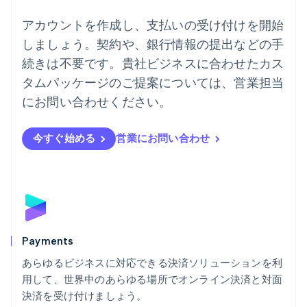
ドイツ
Deutsch
English
アカウントを作成し、支払いの受け付けを開始
ニュージーランド
しましょう。契約や、銀行情報の提出などの手
English
ノルウェー
続きは不要です。貴社ビジネスに合わせたカス
English
タムパッケージのご提案については、営業担当
ハンガリー
にお問い合わせください。
English
フィンランド
English
Svenska
今すぐ始める
営業にお問い合わせ
ブラジル
Português
English
フランス
Français
English
ブルガリア
English
ベルギー
Nederlands
Français
Deutsch
English
Payments
ポーランド
あらゆるビジネスに対応できる決済ソリューションを利
English
用して、世界中のあらゆる場所でオンライン決済と対面
ポルトガル
Português
English
決済を受け付けましょう。