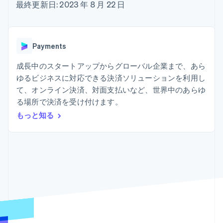
Recognition
ポーネント
最終更新日: 2023 年 8 月 22 日
SaaS
従量課金請求を提供
決済手段
製品ロードマップ
ステーブルコイン担保型
会計管理の
125 以上の決
Sessions 年次カンファ
のカードを発行
自動化
済手段を利用
レンス
エージェントによるサー
Stripe
可能
Terminal
採用情報
ビスのプロビジョニング
Payments
Sigma
業種別
対面支払い
ニュースルーム
と管理
カスタムレ
Authorization
Stripe Press
成長中のスタートアップからグローバル企業まで、あら
ポート
Boost
AI 企業
Data
決済成功率の
ゆるビジネスに対応できる決済ソリューションを利用し
クリエイターエコノミ―
Pipeline
最適化
ゲーム
て、オンライン決済、対面支払いなど、世界中のあらゆ
リソース
データの同
Link
ホスピタリティ、旅行、
お問い合わせ
る場所で決済を受け付けます。
期
スピーディー
レジャー
な決済
保険
アプリへの導入
もっと知る
営業にお問い合わせ
メディアおよびエンター
コードサンプル
パートナーになる
テインメント
開発者のブログ
非営利団体
API ステータス
プロフェッショナルサー
その他
ビス
Product roadmap
パブリックセクター
今後の予定を確認
小売業
Radar
不正防止
エコシステム
Atlas
スタートアップの企業設立