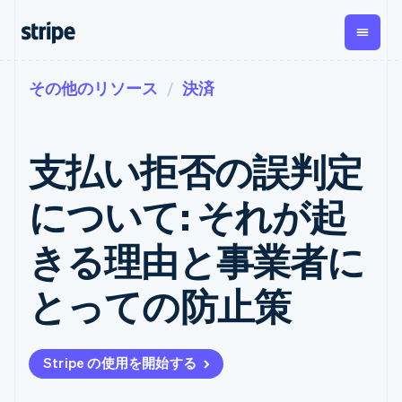
その他のリソース
決済
企業規模別
ドキュメント
学ぶ
支払い
収益
資金管
プラッ
理
フォー
大企業向け
Stripe のドキュメント
ブログ
とマー
Payments
Billing
スタートアップ向け
API リファレンス
導入事例
支払い拒否の誤判定
オンライン決
経常収益
ットプ
Global
ライブラリと SDK
ガイド
済
Metronome
Payouts
イス
Stripe Apps
Managed
について: それが起
従量課金
Payments
第三者
Connec
ユースケース別
マーチャント
サブスクリ
への入
サポート
プション
オブレコード
金
きる理由と事業者に
プラッ
ガイド
エージェンティックコマ
サブスクリ
ソリューショ
Payment links
フォー
ース
サポートに問い合わせる
プションの
ン
決済の
E コマース / ECサイト
オンライン決済を受け付
管理サポートプラン
コーディング
管理
Invoicing
とっての防止策
築
埋込型金融
け
プロフェッショナルサー
1 回限りまた
不要の決済ペ
請求・財務関連
構築済みの決済を実装
ビス
は継続
ージ
Checkout
グローバルビジネス
プラットフォームまたは
構築済み決済
Tax
アプリ内決済
マーケットプレイスを構
消費税と
UI
Stripe の使用を開始する
マーケットプレイス
築する
VAT の自動
Elements
資金管理
サブスクリプションを管
柔軟な UI コン
計算
Revenue
会社
プラットフォーム
理