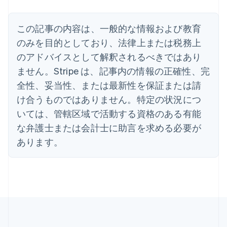
アラブ首長国連邦
English
イギリス
この記事の内容は、一般的な情報および教育
English
のみを目的としており、法律上または税務上
イタリア
のアドバイスとして解釈されるべきではあり
Italiano
English
インド
ません。Stripe は、記事内の情報の正確性、完
English
全性、妥当性、または最新性を保証または請
エストニア
English
け合うものではありません。特定の状況につ
オーストラリア
いては、管轄区域で活動する資格のある有能
English
オーストリア
な弁護士または会計士に助言を求める必要が
Deutsch
English
あります。
オランダ
Nederlands
English
カナダ
English
Français
キプロス
English
ギリシア
English