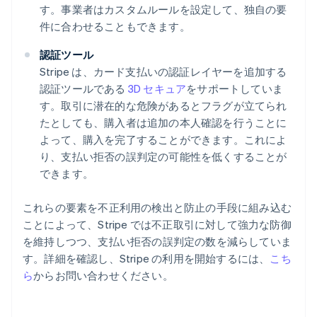
す。事業者はカスタムルールを設定して、独自の要
件に合わせることもできます。
認証ツール
Stripe は、カード支払いの認証レイヤーを追加する
認証ツールである
3D セキュア
をサポートしていま
す。取引に潜在的な危険があるとフラグが立てられ
たとしても、購入者は追加の本人確認を行うことに
よって、購入を完了することができます。これによ
り、支払い拒否の誤判定の可能性を低くすることが
できます。
これらの要素を不正利用の検出と防止の手段に組み込む
ことによって、Stripe では不正取引に対して強力な防御
を維持しつつ、支払い拒否の誤判定の数を減らしていま
す。詳細を確認し、Stripe の利用を開始するには、
こち
アイルランド
ら
からお問い合わせください。
English
アメリカ
English
Español
简体中文