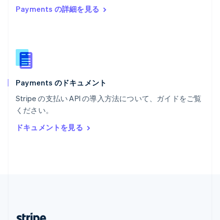
マルタ
Payments の詳細を見る
English
マレーシア
English
简体中文
メキシコ
Español
English
ラトビア
English
Payments のドキュメント
リトアニア
English
Stripe の支払い API の導入方法について、ガイドをご覧
リヒテンシュタイン
ください。
Deutsch
English
ルーマニア
ドキュメントを見る
English
ルクセンブルグ
Français
Deutsch
English
中国香港特別行政区
English
简体中文
中国本土
简体中文
English
日本
日本語
English