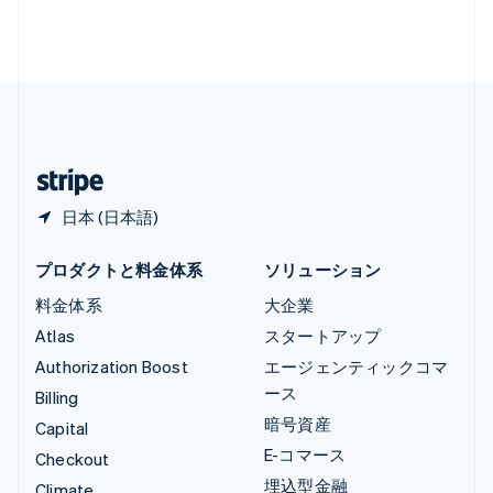
ルクセンブルグ
Français
Deutsch
English
中国香港特別行政区
English
简体中文
中国本土
简体中文
English
日本
日本語
English
日本 (日本語)
プロダクトと料金体系
ソリューション
料金体系
大企業
Atlas
スタートアップ
Authorization Boost
エージェンティックコマ
ース
Billing
暗号資産
Capital
E-コマース
Checkout
埋込型金融
Climate