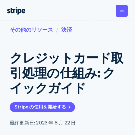
その他のリソース
決済
企業規模別
ドキュメント
学ぶ
支払い
収益
資金管
プラッ
理
フォー
大企業向け
Stripe のドキュメント
ブログ
とマー
Payments
Billing
スタートアップ向け
API リファレンス
導入事例
クレジットカード取
オンライン決
経常収益
ットプ
Global
ライブラリと SDK
ガイド
済
Metronome
Payouts
イス
Stripe Apps
Managed
引処理の仕組み: ク
従量課金
Payments
第三者
Connec
ユースケース別
マーチャント
サブスクリ
への入
サポート
プション
オブレコード
金
イックガイド
プラッ
ガイド
エージェンティックコマ
サブスクリ
ソリューショ
Payment links
フォー
ース
サポートに問い合わせる
プションの
ン
決済の
E コマース / ECサイト
オンライン決済を受け付
管理サポートプラン
コーディング
管理
Invoicing
築
埋込型金融
け
プロフェッショナルサー
1 回限りまた
不要の決済ペ
Stripe の使用を開始する
請求・財務関連
構築済みの決済を実装
ビス
は継続
ージ
Checkout
グローバルビジネス
プラットフォームまたは
構築済み決済
Tax
アプリ内決済
マーケットプレイスを構
消費税と
UI
最終更新日: 2023 年 8 月 22 日
マーケットプレイス
築する
VAT の自動
Elements
資金管理
サブスクリプションを管
柔軟な UI コン
計算
Revenue
会社
プラットフォーム
理