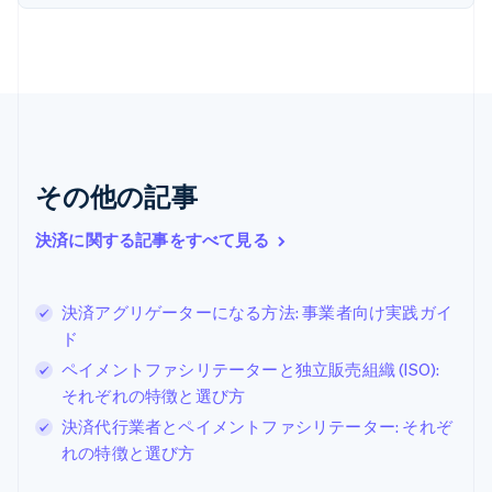
オランダ
Nederlands
English
カナダ
English
Français
キプロス
English
ギリシア
English
その他の記事
クロアチア
English
Italiano
ジブラルタル
決済に関する記事をすべて見る
English
シンガポール
English
简体中文
決済アグリゲーターになる方法: 事業者向け実践ガイ
スイス
ド
Deutsch
Français
Italiano
English
ペイメントファシリテーターと独立販売組織 (ISO):
スウェーデン
Svenska
English
それぞれの特徴と選び方
スペイン
決済代行業者とペイメントファシリテーター: それぞ
Español
English
れの特徴と選び方
スロバキア
English