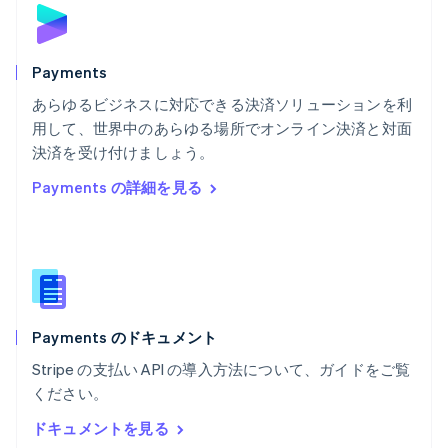
ブルガリア
English
ベルギー
Nederlands
Français
Deutsch
English
Payments
ポーランド
あらゆるビジネスに対応できる決済ソリューションを利
English
用して、世界中のあらゆる場所でオンライン決済と対面
ポルトガル
Português
English
決済を受け付けましょう。
マルタ
Payments の詳細を見る
English
マレーシア
English
简体中文
メキシコ
Español
English
ラトビア
English
Payments のドキュメント
リトアニア
English
Stripe の支払い API の導入方法について、ガイドをご覧
リヒテンシュタイン
ください。
Deutsch
English
ルーマニア
ドキュメントを見る
English