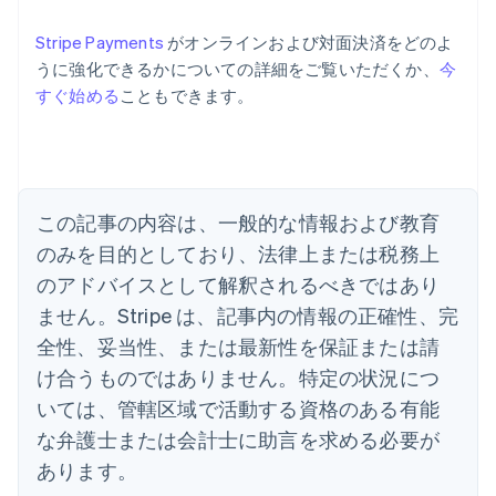
Stripe Payments
がオンラインおよび対面決済をどのよ
うに強化できるかについての詳細をご覧いただくか、
今
すぐ始める
こともできます。
アイルランド
English
アメリカ
English
Español
简体中文
アラブ首長国連邦
この記事の内容は、一般的な情報および教育
English
イギリス
のみを目的としており、法律上または税務上
English
のアドバイスとして解釈されるべきではあり
イタリア
Italiano
English
ません。Stripe は、記事内の情報の正確性、完
インド
全性、妥当性、または最新性を保証または請
English
エストニア
け合うものではありません。特定の状況につ
English
いては、管轄区域で活動する資格のある有能
オーストラリア
な弁護士または会計士に助言を求める必要が
English
オーストリア
あります。
Deutsch
English