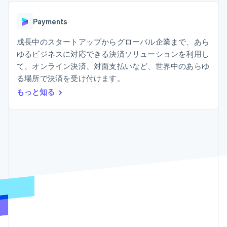
Recognition
ポーネント
SaaS
従量課金請求を提供
決済手段
製品ロードマップ
ステーブルコイン担保型
会計管理の
125 以上の決
Payments
Sessions 年次カンファ
のカードを発行
自動化
済手段を利用
レンス
エージェントによるサー
Stripe
可能
Terminal
成長中のスタートアップからグローバル企業まで、あら
採用情報
ビスのプロビジョニング
Sigma
業種別
対面支払い
ニュースルーム
と管理
ゆるビジネスに対応できる決済ソリューションを利用し
カスタムレ
Authorization
Stripe Press
て、オンライン決済、対面支払いなど、世界中のあらゆ
ポート
Boost
AI 企業
Data
決済成功率の
る場所で決済を受け付けます。
クリエイターエコノミ―
Pipeline
最適化
ゲーム
もっと知る
リソース
データの同
Link
ホスピタリティ、旅行、
お問い合わせ
期
スピーディー
レジャー
な決済
保険
アプリへの導入
営業にお問い合わせ
メディアおよびエンター
コードサンプル
パートナーになる
テインメント
開発者のブログ
非営利団体
API ステータス
プロフェッショナルサー
その他
ビス
Product roadmap
パブリックセクター
今後の予定を確認
小売業
Radar
不正防止
エコシステム
Atlas
スタートアップの企業設立