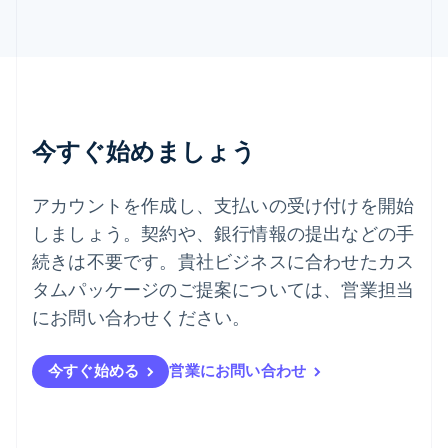
スロベニア
English
Italiano
タイ
ไทย
English
チェコ共和国
English
デンマーク
今すぐ始めましょう
English
ドイツ
Deutsch
English
アカウントを作成し、支払いの受け付けを開始
ニュージーランド
しましょう。契約や、銀行情報の提出などの手
English
ノルウェー
続きは不要です。貴社ビジネスに合わせたカス
English
タムパッケージのご提案については、営業担当
ハンガリー
にお問い合わせください。
English
フィンランド
English
Svenska
今すぐ始める
営業にお問い合わせ
ブラジル
Português
English
フランス
Français
English