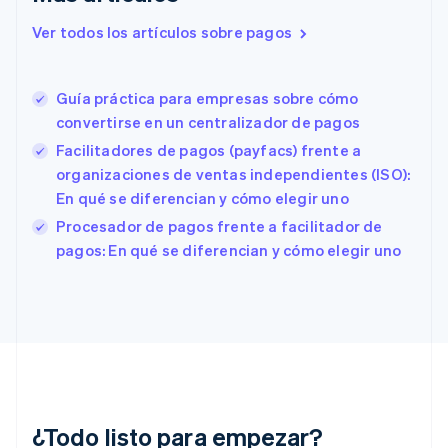
Eslovaquia
English
Ver todos los artículos sobre pagos
Eslovenia
English
Italiano
España
Guía práctica para empresas sobre cómo
Español
English
convertirse en un centralizador de pagos
Estados Unidos
English
Español
简体中文
Facilitadores de pagos (payfacs) frente a
Estonia
organizaciones de ventas independientes (ISO):
English
En qué se diferencian y cómo elegir uno
Finlandia
English
Svenska
Procesador de pagos frente a facilitador de
Francia
pagos: En qué se diferencian y cómo elegir uno
Français
English
Gibraltar
English
Grecia
English
Hungría
English
India
English
¿Todo listo para empezar?
Irlanda