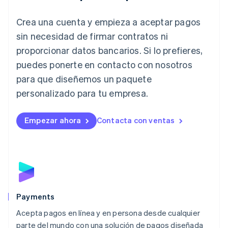
English
Crea una cuenta y empieza a aceptar pagos
Italia
Italiano
English
sin necesidad de firmar contratos ni
Japón
proporcionar datos bancarios. Si lo prefieres,
日本語
English
Letonia
puedes ponerte en contacto con nosotros
English
para que diseñemos un paquete
Liechtenstein
personalizado para tu empresa.
Deutsch
English
Lituania
English
Empezar ahora
Contacta con ventas
Luxemburgo
Français
Deutsch
English
Malasia
English
简体中文
Malta
English
México
Español
English
Payments
Noruega
Acepta pagos en línea y en persona desde cualquier
English
parte del mundo con una solución de pagos diseñada
Nueva Zelandia