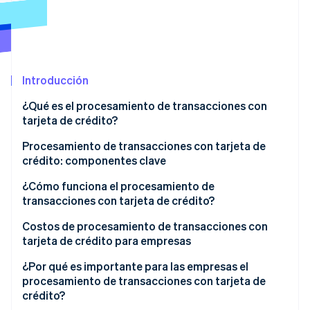
Radar
Prevención de fraude
Ecosistema
Atlas
Constitución de una startup
Socios
Introducción
Climate
Stripe App Marketplace
Eliminación de dióxido de carbono
¿Qué es el procesamiento de transacciones con
Identity
tarjeta de crédito?
Verificación de identidad en línea
Procesamiento de transacciones con tarjeta de
crédito: componentes clave
¿Cómo funciona el procesamiento de
transacciones con tarjeta de crédito?
Sesiones de Stripe 2026
Descubre cómo Stripe construye la infraestructura económi
Costos de procesamiento de transacciones con
Mirar ahora
tarjeta de crédito para empresas
¿Por qué es importante para las empresas el
procesamiento de transacciones con tarjeta de
crédito?