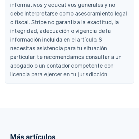
Australia
informativos y educativos generales y no
English
debe interpretarse como asesoramiento legal
Austria
Deutsch
English
o fiscal. Stripe no garantiza la exactitud, la
Bélgica
integridad, adecuación o vigencia de la
Nederlands
Français
Deutsch
English
Brasil
información incluida en el artículo. Si
Português
English
necesitas asistencia para tu situación
Bulgaria
particular, te recomendamos consultar a un
English
Canadá
abogado o un contador competente con
English
Français
licencia para ejercer en tu jurisdicción.
China continental
简体中文
English
Chipre
English
Croacia
English
Italiano
Dinamarca
English
Emiratos Árabes Unidos
English
Más artículos