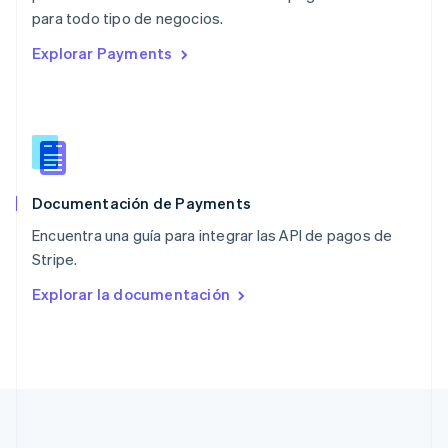
English
para todo tipo de negocios.
Países Bajos
Explorar Payments
Nederlands
English
Polonia
English
Portugal
Português
English
RAE de Hong Kong, China
English
简体中文
Documentación de Payments
Reino Unido
English
Encuentra una guía para integrar las API de pagos de
República Checa
Stripe.
English
Rumania
Explorar la documentación
English
Singapur
English
简体中文
Suecia
Svenska
English
Suiza
Deutsch
Français
Italiano
English
Tailandia