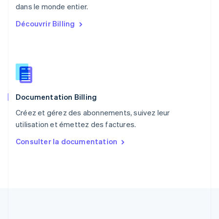
English
dans le monde entier.
Portugal
Découvrir Billing
Português
English
R.A.S. de Hong Kong, Chine
English
简体中文
République tchèque
English
Roumanie
English
Documentation Billing
Royaume-Uni
English
Créez et gérez des abonnements, suivez leur
Singapour
utilisation et émettez des factures.
English
简体中文
Slovaquie
Consulter la documentation
English
Slovénie
English
Italiano
Suède
Svenska
English
Suisse
Deutsch
Français
Italiano
English
Thaïlande