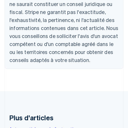
ne saurait constituer un conseil juridique ou
English
Autriche
fiscal. Stripe ne garantit pas l'exactitude,
Deutsch
English
l'exhaustivité, la pertinence, ni l'actualité des
Belgique
informations contenues dans cet article. Nous
Nederlands
Français
Deutsch
English
Brésil
vous conseillons de solliciter l'avis d'un avocat
Português
English
compétent ou d'un comptable agréé dans le
Bulgarie
ou les territoires concernés pour obtenir des
English
Canada
conseils adaptés à votre situation.
English
Français
Chine continentale
简体中文
English
Chypre
English
Croatie
English
Italiano
Danemark
English
Émirats arabes unis
Plus d'articles
English
Espagne