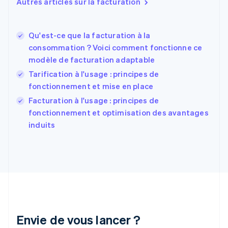
Autres articles sur la facturation
Español
English
Estonie
English
Qu'est-ce que la facturation à la
États-Unis
consommation ? Voici comment fonctionne ce
English
Español
简体中文
modèle de facturation adaptable
Finlande
English
Svenska
Tarification à l'usage : principes de
France
fonctionnement et mise en place
Français
English
Facturation à l'usage : principes de
Gibraltar
English
fonctionnement et optimisation des avantages
Grèce
induits
English
Hongrie
English
Inde
English
Irlande
English
Italie
Italiano
English
Envie de vous lancer ?
Japon