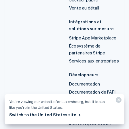
Vente au détail
Intégrations et
solutions sur mesure
Stripe App Marketplace
Écosystème de
partenaires Stripe
Services aux entreprises
Développeurs
Documentation
Documentation de l'API
État de l'API
You’re viewing our website for Luxembourg, but it looks
like you’re in the United States.
Liste des modifications
Switch to the United States site
de l'API
Bibliothèques et SDK