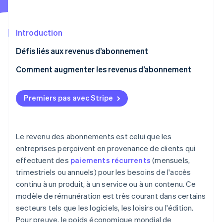
Découvrez les prochaines évolutions
Commerce en ligne
Radar
Prévention de la fraude
Introduction
Écosystème
Atlas
Défis liés aux revenus d’abonnement
Constitution de start-up
Partenaires
Comment augmenter les revenus d’abonnement
Climate
Stripe App Marketplace
Élimination du carbone
Vente incitative et vente croisée
Identity
Premiers pas avec Stripe
Vérification de l'identité
Tarification souple et transparente
Programmes de recommandation
Le revenu des abonnements est celui que les
Valorisations complémentaires
entreprises perçoivent en provenance de clients qui
effectuent des
paiements récurrents
(mensuels,
Service client irréprochable
Stripe Sessions 2026
Découvrez comment Stripe construit l’infrastructure écono
trimestriels ou annuels) pour les besoins de l'accès
Stratégies de rétention
Regarder la vidéo
continu à un produit, à un service ou à un contenu. Ce
modèle de rémunération est très courant dans certains
Programmes de fidélisation
secteurs tels que les logiciels, les loisirs ou l'édition.
Essais gratuits avec avance par carte bancaire
Pour preuve, le poids économique mondial de