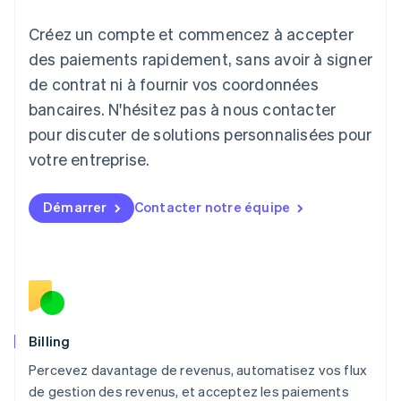
日本語
English
Créez un compte et commencez à accepter
Lettonie
English
des paiements rapidement, sans avoir à signer
Liechtenstein
de contrat ni à fournir vos coordonnées
Deutsch
English
Lituanie
bancaires. N'hésitez pas à nous contacter
English
pour discuter de solutions personnalisées pour
Luxembourg
votre entreprise.
Français
Deutsch
English
Malaisie
English
简体中文
Démarrer
Contacter notre équipe
Malte
English
Mexique
Español
English
Norvège
English
Nouvelle-Zélande
English
Billing
Pays-Bas
Percevez davantage de revenus, automatisez vos flux
Nederlands
English
de gestion des revenus, et acceptez les paiements
Pologne