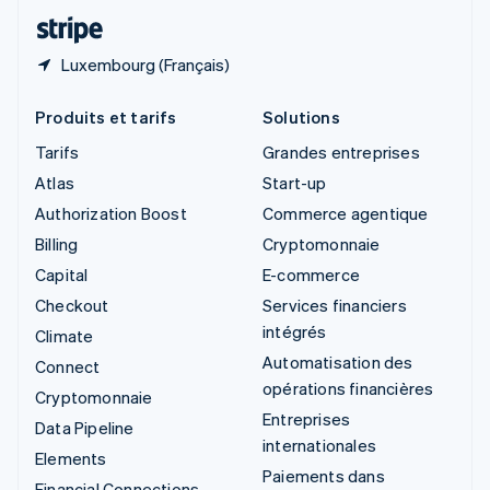
ไทย
English
Luxembourg (Français)
Produits et tarifs
Solutions
Tarifs
Grandes entreprises
Atlas
Start-up
Authorization Boost
Commerce agentique
Billing
Cryptomonnaie
Capital
E-commerce
Checkout
Services financiers
intégrés
Climate
Automatisation des
Connect
opérations financières
Cryptomonnaie
Entreprises
Data Pipeline
internationales
Elements
Paiements dans
Financial Connections