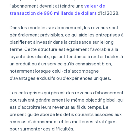
l'abonnement devrait atteindre une
valeur de
Remises annuelles
transaction de 996 milliards de dollars
d'ici 2028.
Tests A/B
Dans les modèles sur abonnement, les revenus sont
Partenariats
généralement prévisibles, ce qui aide les entreprises à
Innovation en matière de contenus et de
planifier et à investir dans la croissance sur le long
fonctionnalités
terme. Cette structure est également favorable à la
loyauté des clients, qui ont tendance à rester fidèles à
Remises et promotions
un produit ou à un service qu'ils connaissent bien,
Marketing et génération de leads
notamment lorsque celui-ci s'accompagne
d'avantages exclusifs ou d'expériences uniques.
Informations fondées sur les données
Processus d’abonnement simplifié
Les entreprises qui gèrent des revenus d'abonnement
poursuivent généralement le même objectif global, qui
est d'accroître leurs revenus au fil du temps. Le
présent guide aborde les défis courants associés aux
revenus d'abonnement et les meilleures stratégies
pour surmonter ces difficultés.