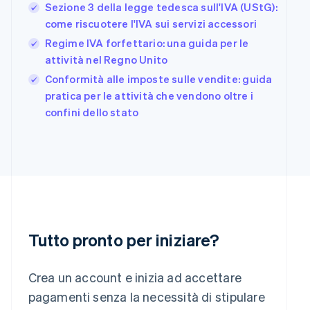
English
Svenska
Sezione 3 della legge tedesca sull'IVA (UStG):
Francia
come riscuotere l'IVA sui servizi accessori
Français
English
Regime IVA forfettario: una guida per le
Germania
Deutsch
English
attività nel Regno Unito
Giappone
Conformità alle imposte sulle vendite: guida
日本語
English
pratica per le attività che vendono oltre i
Gibilterra
confini dello stato
English
Grecia
English
India
English
Irlanda
English
Italia
Italiano
English
Tutto pronto per iniziare?
Lettonia
English
Liechtenstein
Crea un account e inizia ad accettare
Deutsch
English
Lituania
pagamenti senza la necessità di stipulare
English