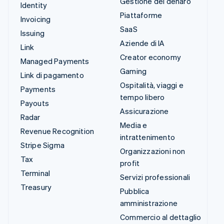
Gestione del denaro
Identity
Piattaforme
Invoicing
SaaS
Issuing
Aziende di IA
Link
Creator economy
Managed Payments
Gaming
Link di pagamento
Ospitalità, viaggi e
Payments
tempo libero
Payouts
Assicurazione
Radar
Media e
Revenue Recognition
intrattenimento
Stripe Sigma
Organizzazioni non
Tax
profit
Terminal
Servizi professionali
Treasury
Pubblica
amministrazione
Commercio al dettaglio