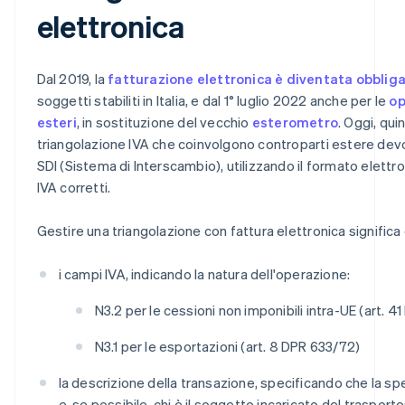
elettronica
Dal 2019, la
fatturazione elettronica è diventata obbliga
soggetti stabiliti in Italia, e dal 1° luglio 2022 anche per le
op
esteri
, in sostituzione del vecchio
esterometro
. Oggi, qui
triangolazione IVA che coinvolgono controparti estere de
SDI (Sistema di Interscambio), utilizzando il formato elettro
IVA corretti.
Gestire una triangolazione con fattura elettronica signific
i campi IVA, indicando la natura dell'operazione:
N3.2 per le cessioni non imponibili intra-UE (art. 41
N3.1 per le esportazioni (art. 8 DPR 633/72)
la descrizione della transazione, specificando che la sp
e, se possibile, chi è il soggetto incaricato del trasporto