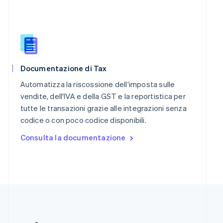
Repubblica Ceca
English
Romania
English
Singapore
English
简体中文
Documentazione di Tax
Slovacchia
English
Automatizza la riscossione dell'imposta sulle
Slovenia
vendite, dell'IVA e della GST e la reportistica per
English
Italiano
tutte le transazioni grazie alle integrazioni senza
Spagna
codice o con poco codice disponibili.
Español
English
Stati Uniti
Consulta la documentazione
English
Español
简体中文
Svezia
Svenska
English
Svizzera
Deutsch
Français
Italiano
English
Thailandia
ไทย
English
Ungheria
English