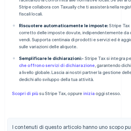
Stripe collabora con Taxually che ti assisterà nella regi
fiscali locali.
Riscuotere automaticamente le imposte:
Stripe Tax 
corretto delle imposte dovute, indipendentemente da c
vendi. Supporta centinaia di prodotti e servizi ed è aggi
sulle variazioni delle aliquote.
Semplificare le dichiarazioni:-
Stripe Tax si integra 
che offrono servizi di dichiarazione
, garantendo dichi
a livello globale. Lascia ai nostri partner la gestione dell
dedichi allo sviluppo della tua attività.
Scopri di più
su Stripe Tax, oppure
inizia
oggi stesso.
Australia
English
Austria
I contenuti di questo articolo hanno uno scopo p