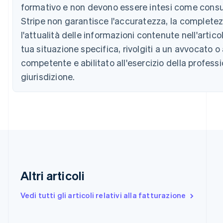
Deutsch
English
formativo e non devono essere intesi come consul
Belgio
Stripe non garantisce l'accuratezza, la complete
Nederlands
Français
Deutsch
English
Brasile
l'attualità delle informazioni contenute nell'artico
Português
English
tua situazione specifica, rivolgiti a un avvocato 
Bulgaria
competente e abilitato all'esercizio della professi
English
Canada
giurisdizione.
English
Français
Cina continentale
简体中文
English
Cipro
English
Croazia
English
Italiano
Danimarca
English
Emirati Arabi Uniti
Altri articoli
English
Estonia
Vedi tutti gli articoli relativi alla fatturazione
English
Finlandia