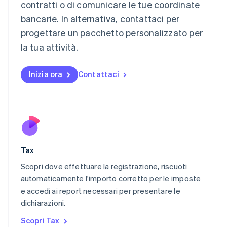
contratti o di comunicare le tue coordinate
Lussemburgo
bancarie. In alternativa, contattaci per
Français
Deutsch
English
Malaysia
progettare un pacchetto personalizzato per
English
简体中文
la tua attività.
Malta
English
Messico
Inizia ora
Contattaci
Español
English
Norvegia
English
Nuova Zelanda
English
Paesi Bassi
Nederlands
English
Tax
Polonia
English
Scopri dove effettuare la registrazione, riscuoti
Portogallo
automaticamente l'importo corretto per le imposte
Português
English
e accedi ai report necessari per presentare le
RAS di Hong Kong, Cina
dichiarazioni.
English
简体中文
Regno Unito
Scopri Tax
English