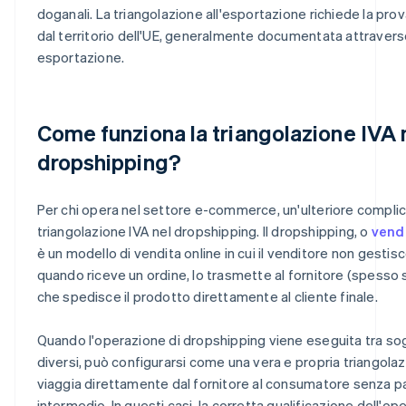
doganali. La triangolazione all'esportazione richiede la prova
dal territorio dell'UE, generalmente documentata attraverso
esportazione.
Come funziona la triangolazione IVA 
dropshipping?
Per chi opera nel settore e-commerce, un'ulteriore complic
triangolazione IVA nel dropshipping. Il dropshipping, o
vendi
è un modello di vendita online in cui il venditore non gestis
quando riceve un ordine, lo trasmette al fornitore (spesso s
che spedisce il prodotto direttamente al cliente finale.
Quando l'operazione di dropshipping viene eseguita tra sogg
diversi, può configurarsi come una vera e propria triangolaz
viaggia direttamente dal fornitore al consumatore senza p
intermedio. In questi casi, la corretta qualificazione dell'op