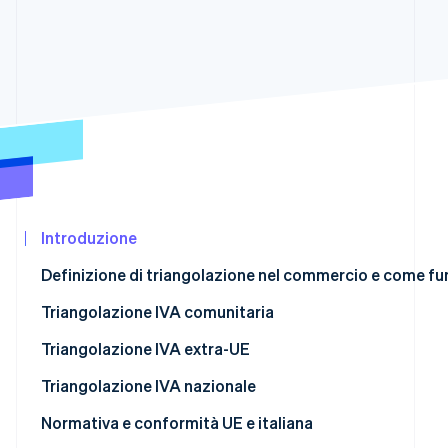
Scopri cosa ti aspetta
Radar
Ecosistema
Prevenzione delle frodi
Partner
Atlas
Stripe App
Costituzione di start-up
Marketplace
Climate
Rimozione del carbonio
Identity
Verifica online dell'identità
Introduzione
Definizione di triangolazione nel commercio e come fu
Che cos’è la triangolazione IVA e come funziona?
Triangolazione IVA comunitaria
Stripe Sessions 2026
Scopri come Stripe sta costruendo l'infrastruttura econom
Triangolazione IVA extra-UE
Guarda ora
Triangolazione IVA nazionale
Normativa e conformità UE e italiana