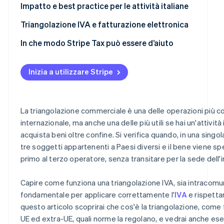
Come funziona la triangolazione IVA nel dropshipping?
Impatto e best practice per le attività italiane
Triangolazione IVA e fatturazione elettronica
In che modo Stripe Tax può essere d’aiuto
Inizia a utilizzare Stripe
La triangolazione commerciale è una delle operazioni più
internazionale, ma anche una delle più utili se hai un'attività 
acquista beni oltre confine. Si verifica quando, in una sing
tre soggetti appartenenti a Paesi diversi e il bene viene s
primo al terzo operatore, senza transitare per la sede dell'
Capire come funziona una triangolazione IVA, sia intracomuni
fondamentale per applicare correttamente l'
IVA
e rispettare
questo articolo scoprirai che cos'è la triangolazione, come 
UE ed extra-UE, quali norme la regolano, e vedrai anche ese