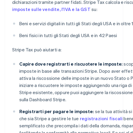
dichiarazioni tramite partner fidati. Stripe Tax calcola e ris
imposte sulle vendite, l'IVA e la GST
su:
Beni e servizi digitali in tutti gli Stati degli USA e in oltr
Beni fisici in tutti gli Stati degli USA e in 42 Paesi
Stripe Tax può aiutarti a:
Capire dove registrarti e riscuotere le imposte:
scopr
imposte in base alle transazioni Stripe. Dopo aver effet
attiva la riscossione delle imposte in un nuovo Stato o 
iniziare a riscuotere le imposte aggiungendo una riga di
Stripe esistente, oppure puoi aggiungere la riscossione
sulla Dashboard Stripe.
Registrarti per pagare le imposte:
se la tua attività si
che sia Stripe a gestire le tue
registrazioni fiscali
bene
semplificato che precompila i dati della domanda, ris
facilitando la conformità alle normative locali. Se sei al di