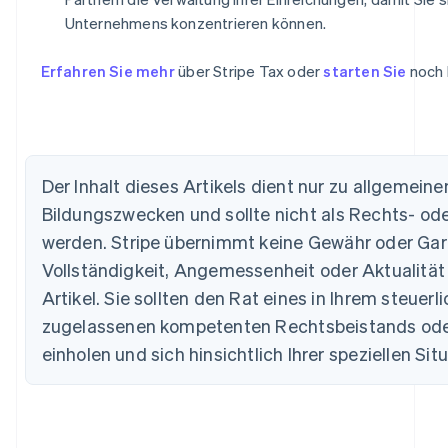
Unternehmens konzentrieren können.
Erfahren Sie mehr
über Stripe Tax oder
starten Sie
noch 
Australien
Der Inhalt dieses Artikels dient nur zu allgemein
English
Belgien
Bildungszwecken und sollte nicht als Rechts- ode
Nederlands
Français
Deutsch
English
werden. Stripe übernimmt keine Gewähr oder Garan
Brasilien
Vollständigkeit, Angemessenheit oder Aktualität
Português
English
Bulgarien
Artikel. Sie sollten den Rat eines in Ihrem steuer
English
zugelassenen kompetenten Rechtsbeistands oder
Dänemark
English
einholen und sich hinsichtlich Ihrer speziellen Sit
Deutschland
Deutsch
English
Estland
English
Festlandchina