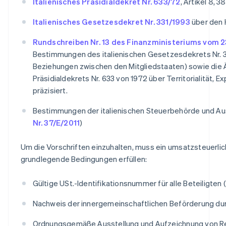
Italienisches Präsidialdekret Nr. 633/72
, Artikel 8, 3
Italienisches Gesetzesdekret Nr. 331/1993
über den 
Rundschreiben Nr. 13 des Finanzministeriums vom 2
Bestimmungen des italienischen Gesetzesdekrets Nr. 3
Beziehungen zwischen den Mitgliedstaaten) sowie die 
Präsidialdekrets Nr. 633 von 1972 über Territorialität, 
präzisiert.
Bestimmungen der italienischen Steuerbehörde und Au
Nr. 37/E/2011
)
Um die Vorschriften einzuhalten, muss ein umsatzsteuerlic
grundlegende Bedingungen erfüllen:
Gültige USt.-Identifikationsnummer für alle Beteiligte
Nachweis der innergemeinschaftlichen Beförderung du
Ordnungsgemäße Ausstellung und Aufzeichnung von Re