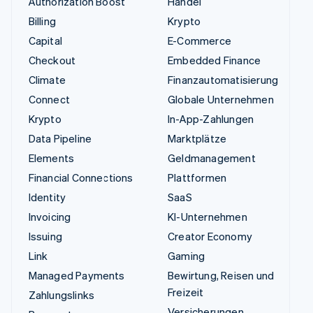
Authorization Boost
Handel
Billing
Krypto
Capital
E-Commerce
Checkout
Embedded Finance
Climate
Finanzautomatisierung
Connect
Globale Unternehmen
Krypto
In-App-Zahlungen
Data Pipeline
Marktplätze
Elements
Geldmanagement
Financial Connections
Plattformen
Identity
SaaS
Invoicing
KI-Unternehmen
Issuing
Creator Economy
Link
Gaming
Managed Payments
Bewirtung, Reisen und
Freizeit
Zahlungslinks
Versicherungen