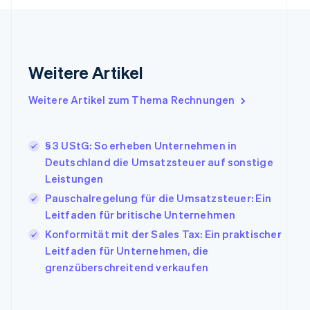
简体中文
English
Finnland
English
Svenska
Frankreich
Weitere Artikel
Français
English
Gibraltar
English
Weitere Artikel zum Thema Rechnungen
Griechenland
English
Indien
§ 3 UStG: So erheben Unternehmen in
English
Deutschland die Umsatzsteuer auf sonstige
Irland
Leistungen
English
Pauschalregelung für die Umsatzsteuer: Ein
Italien
Italiano
English
Leitfaden für britische Unternehmen
Japan
Konformität mit der Sales Tax: Ein praktischer
日本語
English
Leitfaden für Unternehmen, die
Kanada
grenzüberschreitend verkaufen
English
Français
Kroatien
English
Italiano
Lettland