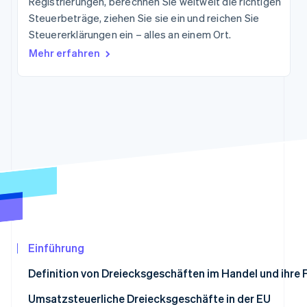
Registrierungen, berechnen Sie weltweit die richtigen
Betrugsprävention
Ecosystem
Steuerbeträge, ziehen Sie sie ein und reichen Sie
Atlas
Steuererklärungen ein – alles an einem Ort.
Start-up-Gründung
Partner
Stripe App-Marktplatz
Mehr erfahren
Climate
CO₂-Entnahme
Identity
Online-Identitätsprüfung
Stripe-Sessions 2026
Erfahren Sie, wie Stripe Lösungen für die Wir
Jetzt ansehen
Einführung
Definition von Dreiecksgeschäften im Handel und ihre 
Was sind umsatzsteuerliche Dreiecksgeschäfte und wie 
Umsatzsteuerliche Dreiecksgeschäfte in der EU