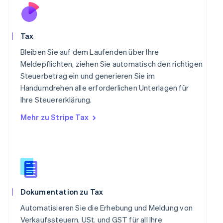
English
Portugal
Português
English
Tax
Rumänien
English
Bleiben Sie auf dem Laufenden über Ihre
Schweden
Meldepflichten, ziehen Sie automatisch den richtigen
Svenska
English
Steuerbetrag ein und generieren Sie im
Schweiz
Handumdrehen alle erforderlichen Unterlagen für
Deutsch
Français
Italiano
English
Singapur
Ihre Steuererklärung.
English
简体中文
Mehr zu Stripe Tax
Slowakei
English
Slowenien
English
Italiano
Sonderverwaltungsregion Hongkong,
China
English
简体中文
Dokumentation zu Tax
Spanien
Español
English
Automatisieren Sie die Erhebung und Meldung von
Thailand
Verkaufssteuern, USt. und GST für all Ihre