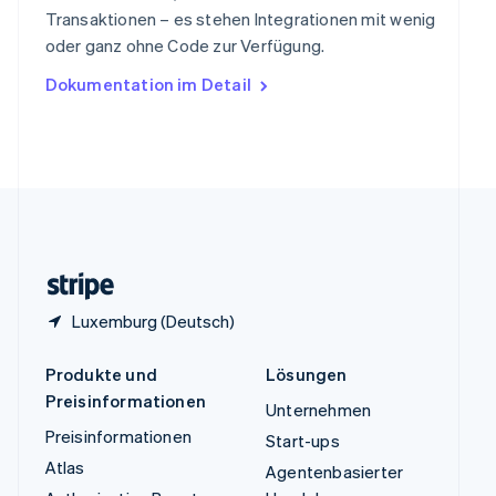
ไทย
English
Transaktionen – es stehen Integrationen mit wenig
Tschechische Republik
oder ganz ohne Code zur Verfügung.
English
Ungarn
Dokumentation im Detail
English
Vereinigte Arabische Emirate
English
Vereinigte Staaten
English
Español
简体中文
Vereinigtes Königreich
English
Zypern
English
Luxemburg (Deutsch)
Produkte und
Lösungen
Preisinformationen
Unternehmen
Preisinformationen
Start-ups
Atlas
Agentenbasierter