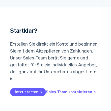
English
Liechtenstein
Deutsch
English
Litauen
English
Startklar?
Luxemburg
Français
Deutsch
English
Malaysia
Erstellen Sie direkt ein Konto und beginnen
English
简体中文
Malta
Sie mit dem Akzeptieren von Zahlungen.
English
Unser Sales-Team berät Sie gerne und
Mexiko
gestaltet für Sie ein individuelles Angebot,
Español
English
Neuseeland
das ganz auf Ihr Unternehmen abgestimmt
English
ist.
Niederlande
Nederlands
English
Norwegen
Jetzt starten
Sales-Team kontaktieren
English
Österreich
Deutsch
English
Polen