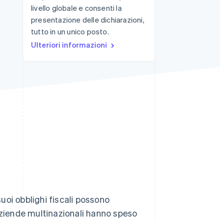
livello globale e consenti la
presentazione delle dichiarazioni,
tutto in un unico posto.
Stripe Sessions 2026
Scopri come Stripe sta
Ulteriori informazioni
costruendo
l'infrastruttura
economica per l'IA.
Guarda ora
 suoi obblighi fiscali possono
aziende multinazionali hanno speso