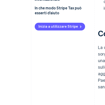
Monitoraggio del nesso
In che modo Stripe Tax può
esserti d’aiuto
Tecnologia
Documentazione intragruppo
Inizia a utilizzare Stripe
Co
Consulenti locali
Calendario delle dichiarazioni
La 
sor
una
sul
agg
Pae
san