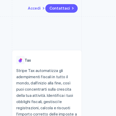
Accedi
Contattaci
Risorse
Ecosistema
Recapiti
me e marketplace
Altro
Integrazioni app
Partner
Contattaci
Product roadmap
ns
Esempi di codice
Stripe App Marketplace
Diventa nostro partner
Scopri cosa ti aspetta
 piattaforme
Blog per sviluppatori
 platforms
ibero
Stato dell'API
Radar
ari integrati
Prevenzione delle frodi
Tax
 fisiche
Atlas
Costituzione di start-up
Stripe Tax automatizza gli
adempimenti fiscali in tutto il
Climate
Rimozione del carbonio
mondo, dall'inizio alla fine, così
puoi concentrarti sulla crescita
Identity
Verifica online dell'identità
della tua attività. Identifica i tuoi
obblighi fiscali, gestisci le
registrazioni, calcola e riscuoti
l'importo corretto delle imposte a