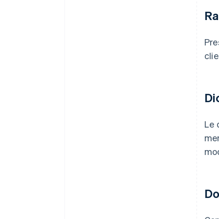
Ra
Pre
cli
Di
Le 
men
mod
Do