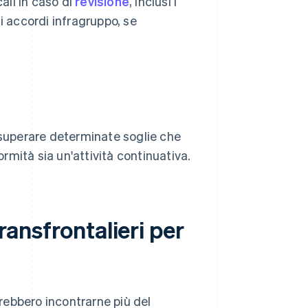
ali in caso di
revisione
, inclusi i
gli accordi infragruppo, se
 superare determinate soglie che
mità sia un'attività continuativa.
transfrontalieri per
trebbero incontrarne più del