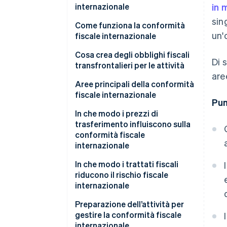
internazionale
in 
sin
Come funziona la conformità
un'
fiscale internazionale
Registrazione
Cosa crea degli obblighi fiscali
Di 
transfrontalieri per le attività
Raccolta
are
Organizzazione stabile
Aree principali della conformità
Dichiarazione
fiscale internazionale
Pun
Nesso economico
Documentazione
Imposta societaria
In che modo i prezzi di
Soglie IVA e GST
trasferimento influiscono sulla
Monitoraggio
Imposta sulle vendite
conformità fiscale
Royalty e dividendi
internazionale
IVA e GST
Occupazione
In che modo i trattati fiscali
Ritenute alla fonte
riducono il rischio fiscale
internazionale
Preparazione dell’attività per
gestire la conformità fiscale
internazionale