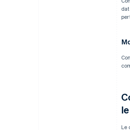
Con
dat
per
Mo
Con
com
Co
le
Le 