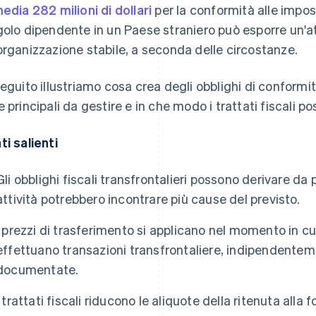
media 282 milioni di dollari
per la conformità alle impos
golo dipendente in un Paese straniero può esporre un'att
organizzazione stabile, a seconda delle circostanze.
seguito illustriamo cosa crea degli obblighi di conformit
e principali da gestire e in che modo i trattati fiscali p
ti salienti
Gli obblighi fiscali transfrontalieri possono derivare da
attività potrebbero incontrare più cause del previsto.
I prezzi di trasferimento si applicano nel momento in cu
effettuano transazioni transfrontaliere, indipendentem
documentate.
I trattati fiscali riducono le aliquote della ritenuta alla 