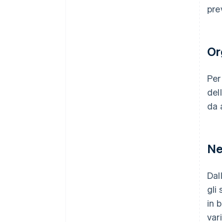
pre
Or
Per
del
da 
Ne
Dal
gli
in 
var