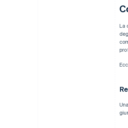
C
La 
deg
com
prof
Ecc
Re
Una
giu