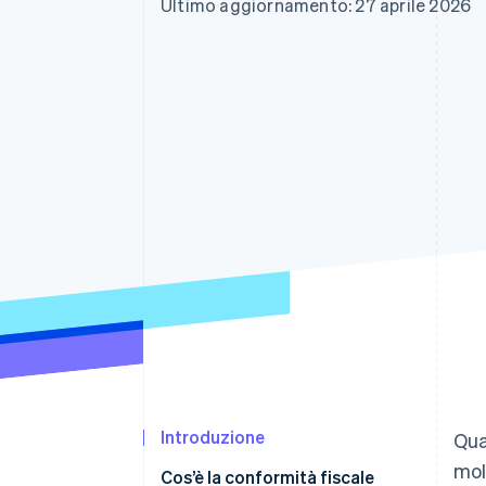
Ultimo aggiornamento: 27 aprile 2026
Link
Pagamento accelerato
Financial Connections
Conti finanziari collegati
Introduzione
Qua
mol
Cos’è la conformità fiscale