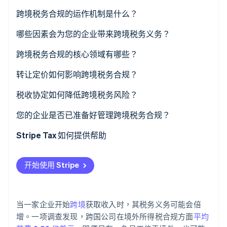
跨境税务合规的运作机制是什么？
注册
哪些因素会为您的企业带来跨境税务义务？
Stripe Sessions 2026
了解 Stripe 如何为 AI 构建经济基础设施。
税款收取
常设机构
跨境税务合规的核心领域有哪些？
立即观看
申报
经济关联
公司税
转让定价如何影响跨境税务合规？
文档
增值税和商品及服务税起征点
销售税
税收协定如何降低跨境税务风险？
监控
特许权使用费和股息
增值税和商品及服务税
您的企业是否已准备好管理跨境税务合规？
雇佣
预扣税
关联关系追踪
Stripe Tax 如何提供帮助
科技
开始使用 Stripe
关联方文件
本地顾问
当一家企业开始
跨境
获取收入时，其税务义务可能会倍
申报日历
增。一项调查发现，跨国公司在境外所得税合规方面
平均