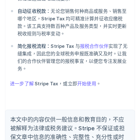
自动征收税款：
无论您销售何种商品或服务、销售至
哪个地区，Stripe Tax 均可精准计算并征收应缴税
阿联酋
款。该工具支持数百种产品及服务类型，并实时更新
English
爱尔兰
税收规则与税率变动。
English
爱沙尼亚
简化报税流程：
Stripe Tax 与
报税合作伙伴
实现了无
English
缝集成，因此您的全球税务申报既准确又及时。让我
奥地利
们的合作伙伴管理您的报税事宜，以便您专注发展业
Deutsch
English
务。
澳大利亚
English
巴西
进一步了解
Stripe Tax，或立即
开始使用
。
Português
English
保加利亚
English
比利时
Nederlands
Français
Deutsch
English
本文中的内容仅供一般信息和教育目的，不应
波兰
被解释为法律或税务建议。Stripe 不保证或担
English
丹麦
保文章中信息的准确性、完整性、充分性或时
English