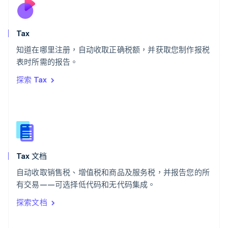
斯洛伐克
English
斯洛文尼亚
Tax
English
Italiano
知道在哪里注册，自动收取正确税额，并获取您制作报税
泰国
ไทย
English
表时所需的报告。
希腊
探索 Tax
English
西班牙
Español
English
新加坡
English
简体中文
新西兰
English
Tax 文档
匈牙利
English
自动收取销售税、增值税和商品及服务税，并报告您的所
意大利
有交易——可选择低代码和无代码集成。
Italiano
English
印度
探索文档
English
英国
English