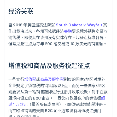
经济关联
自 2018 年美国最高法院就
South Dakota v. Wayfair
案
作出裁决以来，各州可依据经济
关联
要求境外销售商征收
销售税，即便其在该州没有实体存在。起征点标准各异，
但常见起征点为每年 200 笔交易或 10 万美元的销售额。
增值税和商品及服务税起征点
一些实行
增值税
或
商品及服务税
制度的国家/地区对境外
企业规定了须缴税的销售额起征点，而另一些国家/地区
则要求从第一笔销售起即进行注册并收取税款。对于在欧
盟境内设立的 B2C 企业，一旦您向欧盟客户的销售额
超
过 1 万欧元
（覆盖所有成员国），即须完成增值税注册。
而在欧盟销售的美国 B2C 企业通常没有增值税注册门
槛，须立即注册。