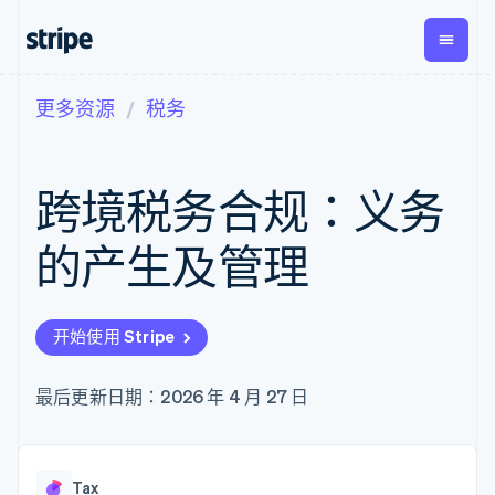
更多资源
税务
按企业阶段
文档
学习
支付
营收
资金管
平台
理
易市
大型企业
Stripe 文档
博客
Payments
Billing
初创企业
API 参考文档
客户案例
跨境税务合规：义务
在线支付
经常性收入
Global
Conn
库与 SDK
指南
Managed
Metronome
Payouts
Stripe Apps
Payments
按用量计费
平台
的产生及管理
备案商家解决
Subscriptions
向第三
按应用场景
方案
方打款
支持
订阅管理
Payment links
Crypto
指南
智能体商务
Invoicing
钱包、
加密货币
获取支持
无代码支付
一次性或定期
开始使用 Stripe
稳定币
电子商务
接受线上付款
托管支持方案
Checkout
账单
发行和
嵌入式金融
实施预置结账流程
专业服务
预构建支付界
Tax
发卡基
财务自动化
构建平台或交易市场
最后更新日期：2026 年 4 月 27 日
面
销售税和增值
础设施
全球化企业
管理订阅
Elements
税自动化
应用内支付
提供按用量计费
灵活的 UI 组件
Revenue
交易市场
发行稳定币支持的支付卡
Payment
Recognition
公司
资金管理
通过智能体配置和管理服
methods
会计自动化
Tax
平台
务