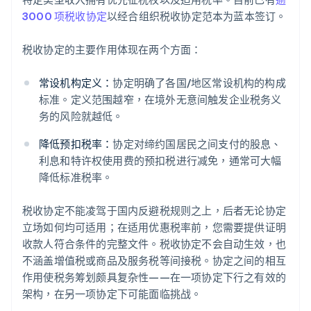
3000 项税收协定
以经合组织税收协定范本为蓝本签订。
税收协定的主要作用体现在两个方面：
常设机构定义：
协定明确了各国/地区常设机构的构成
标准。定义范围越窄，在境外无意间触发企业税务义
务的风险就越低。
降低预扣税率：
协定对缔约国居民之间支付的股息、
利息和特许权使用费的预扣税进行减免，通常可大幅
降低标准税率。
税收协定不能凌驾于国内反避税规则之上，后者无论协定
立场如何均可适用；在适用优惠税率前，您需要提供证明
收款人符合条件的完整文件。税收协定不会自动生效，也
不涵盖增值税或商品及服务税等间接税。协定之间的相互
作用使税务筹划颇具复杂性——在一项协定下行之有效的
架构，在另一项协定下可能面临挑战。