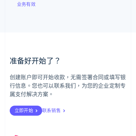
业务有效
罗马尼亚
English
马尔他
English
马来西亚
English
简体中文
美国
English
Español
简体中文
墨西哥
准备好开始了？
Español
English
挪威
English
创建账户即可开始收款，无需签署合同或填写银
葡萄牙
行信息。您也可以联系我们，为您的企业定制专
Português
English
日本
属支付解决方案。
日本語
English
瑞典
立即开始
联系销售
Svenska
English
瑞士
Deutsch
Français
Italiano
English
塞浦路斯
English