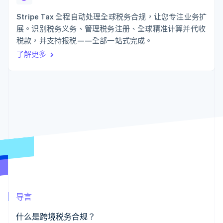
接入 125+ 种支
Stripe Sigma
产品路线图
SaaS
付方式
自定义报告
Sessions 年度大会
Stripe Tax 全程自动处理全球税务合规，让您专注业务扩
Authorization
Data Pipeline
招聘
展。识别税务义务、管理税务注册、全球精准计算并代收
Boost
数据同步
资讯中心
支付成功率优
资源
税款，并支持报税——全部一站式完成。
Stripe Press
化
按行业
了解更多
Link
应用集成
加速结账
AI 企业
代码示例
创作者经济
开发者博客
联系
游戏
API 状态
酒店、旅游与休闲
联系销售
保险
成为合作伙伴
更多
媒体与娱乐
Product roadmap
非营利组织
了解未来规划
专业服务
公共部门
Radar
零售
欺诈防范
Atlas
初创企业注册
生态系统
Climate
导言
碳移除
合作伙伴
Stripe App Marketplace
什么是跨境税务合规？