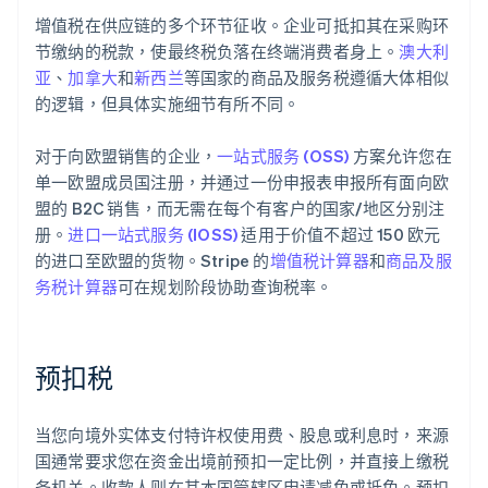
增值税在供应链的多个环节征收。企业可抵扣其在采购环
节缴纳的税款，使最终税负落在终端消费者身上。
澳大利
亚
、
加拿大
和
新西兰
等国家的商品及服务税遵循大体相似
的逻辑，但具体实施细节有所不同。
对于向欧盟销售的企业，
一站式服务 (OSS)
方案允许您在
单一欧盟成员国注册，并通过一份申报表申报所有面向欧
盟的 B2C 销售，而无需在每个有客户的国家/地区分别注
册。
进口一站式服务 (IOSS)
适用于价值不超过 150 欧元
的进口至欧盟的货物。Stripe 的
增值税计算器
和
商品及服
务税计算器
可在规划阶段协助查询税率。
预扣税
当您向境外实体支付特许权使用费、股息或利息时，来源
国通常要求您在资金出境前预扣一定比例，并直接上缴税
务机关。收款人则在其本国管辖区申请减免或抵免。预扣