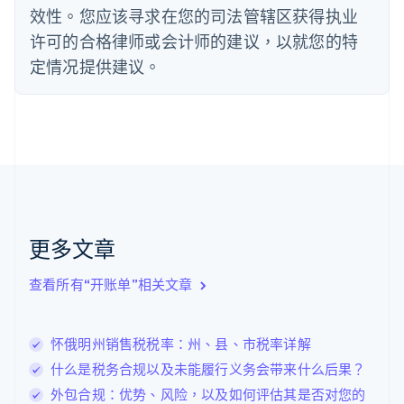
效性。您应该寻求在您的司法管辖区获得执业
德国
Deutsch
English
许可的合格律师或会计师的建议，以就您的特
法国
定情况提供建议。
Français
English
芬兰
English
Svenska
荷兰
Nederlands
English
加拿大
English
Français
捷克
English
克罗地亚
更多文章
English
Italiano
拉脱维亚
查看所有“开账单”相关文章
English
立陶宛
English
怀俄明州销售税税率：州、县、市税率详解
列支敦士登
Deutsch
English
什么是税务合规以及未能履行义务会带来什么后果？
卢森堡
外包合规：优势、风险，以及如何评估其是否对您的
Français
Deutsch
English