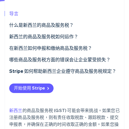
导言
Stripe Sessions 2026
了解 Stripe 如何为 AI 构建经济基础设施。
什么是新西兰的商品及服务税？
立即观看
新西兰的商品及服务税如何运作？
在新西兰如何申报和缴纳商品及服务税？
哪些商品及服务税方面的错误会让企业蒙受损失？
未按要求注册
Stripe 如何帮助新西兰企业遵守商品及服务税规定？
忘记收取商品及服务税
在结账时应用商品及服务税
开始使用 Stripe
在不应该申报退税时申报商品及服务税退税
跟踪商品及服务税
错过截止日期或未付款
申报商品及服务税
新西兰
的商品及服务税 (GST) 可能会带来挑战。如果您已
注册商品及服务税，则有责任收取税款、跟踪税款、提交
申报表，并确保在正确的时间收取正确的金额。如果您操