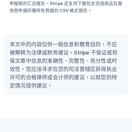
申报期的汇总报告。Stripe 还支持下载包含完成商品及服
English
巴西
务税申报所需所有数据的 CSV 格式报告。
Português
English
保加利亚
English
比利时
Nederlands
Français
Deutsch
English
本文中的内容仅供一般信息和教育目的，不应
波兰
被解释为法律或税务建议。Stripe 不保证或担
English
丹麦
保文章中信息的准确性、完整性、充分性或时
English
效性。您应该寻求在您的司法管辖区获得执业
德国
Deutsch
English
许可的合格律师或会计师的建议，以就您的特
法国
定情况提供建议。
Français
English
芬兰
English
Svenska
荷兰
Nederlands
English
加拿大
English
Français
捷克