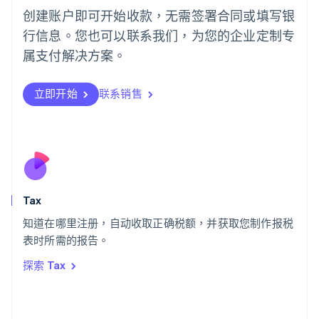
English
创建账户即可开始收款，无需签署合同或填写银
葡萄牙
行信息。您也可以联系我们，为您的企业定制专
Português
English
日本
属支付解决方案。
日本語
English
瑞典
立即开始
联系销售
Svenska
English
瑞士
Deutsch
Français
Italiano
English
塞浦路斯
English
斯洛伐克
English
斯洛文尼亚
Tax
English
Italiano
知道在哪里注册，自动收取正确税额，并获取您制作报税
泰国
ไทย
English
表时所需的报告。
希腊
探索 Tax
English
西班牙
Español
English
新加坡