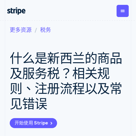
更多资源
税务
按企业阶段
文档
学习
支付
营收
资金管
平台
理
易市
大型企业
Stripe 文档
博客
Payments
Billing
初创企业
API 参考文档
客户案例
什么是新西兰的商品
在线支付
经常性收入
Global
Conn
库与 SDK
指南
Managed
Metronome
Payouts
Stripe Apps
Payments
按用量计费
平台
及服务税？相关规
备案商家解决
Subscriptions
向第三
按应用场景
方案
方打款
支持
订阅管理
Payment links
Crypto
则、注册流程以及常
指南
智能体商务
Invoicing
钱包、
加密货币
获取支持
无代码支付
一次性或定期
稳定币
电子商务
接受线上付款
管理支持方案
Checkout
账单
见错误
发行和
嵌入式金融
实施预建结账流程
专业服务
预构建支付界
Tax
发卡基
财务自动化
构建平台或交易市场
面
销售税和增值
础设施
全球化企业
管理订阅
Elements
税自动化
应用内支付
提供按用量计费
灵活的 UI 组件
Revenue
开始使用 Stripe
交易市场
发行稳定币支持的支付卡
支付方式
Recognition
公司
资金管理
使用代理预配和管理服务
Access to
会计自动化
平台