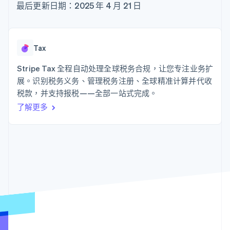
125+
Stripe Sigma
最后更新日期：2025 年 4 月 21 日
产品路线图
SaaS
自定义报告
Authorization
Sessions 年度大会
Boost
Data Pipeline
招聘
支付成功率优
数据同步
资源
新闻编辑室
化
Stripe Press
Tax
Link
按行业
应用程序集成
加速结账
代码示例
Stripe Tax 全程自动处理全球税务合规，让您专注业务扩
AI 企业
开发者博客
创作者经济
API 状态
展。识别税务义务、管理税务注册、全球精准计算并代收
联系
游戏
税款，并支持报税——全部一站式完成。
酒店、旅游与休闲
联系销售
更多
了解更多
保险
成为合作伙伴
Product roadmap
媒体与娱乐
了解未来规划
非营利组织
专业服务
Radar
公共部门
欺诈防范
零售
Atlas
初创企业注册
Climate
生态系统
碳移除
合作伙伴
Stripe App Marketplace