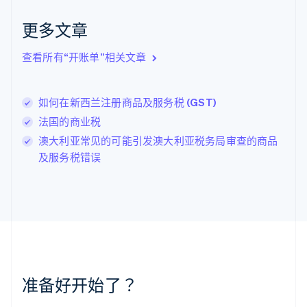
English
克罗地亚
更多文章
English
Italiano
拉脱维亚
查看所有“开账单”相关文章
English
立陶宛
English
如何在新西兰注册商品及服务税 (GST)
列支敦士登
Deutsch
English
法国的商业税
卢森堡
澳大利亚常见的可能引发澳大利亚税务局审查的商品
Français
Deutsch
English
及服务税错误
罗马尼亚
English
马尔他
English
马来西亚
English
简体中文
美国
English
Español
简体中文
墨西哥
准备好开始了？
Español
English
挪威