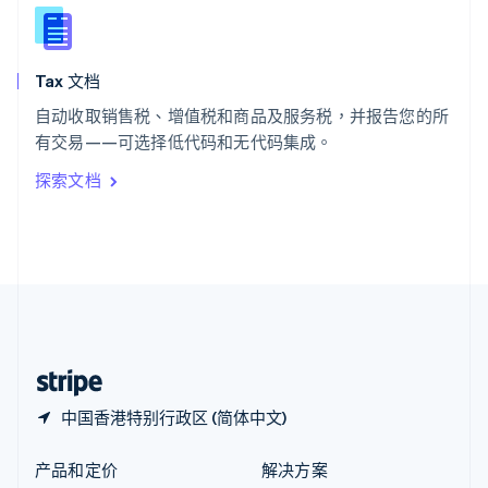
English
简体中文
新西兰
English
Tax 文档
匈牙利
English
自动收取销售税、增值税和商品及服务税，并报告您的所
意大利
有交易——可选择低代码和无代码集成。
Italiano
English
印度
探索文档
English
英国
English
直布罗陀
English
中国内地
简体中文
English
中国香港特别行政区
English
简体中文
中国香港特别行政区 (简体中文)
产品和定价
解决方案