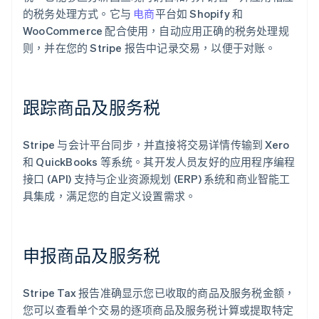
的税务处理方式。它与
电商
平台如 Shopify 和
WooCommerce 配合使用，自动应用正确的税务处理规
则，并在您的 Stripe 报告中记录交易，以便于对账。
跟踪商品及服务税
Stripe 与会计平台同步，并直接将交易详情传输到 Xero
和 QuickBooks 等系统。其开发人员友好的应用程序编程
接口 (API) 支持与企业资源规划 (ERP) 系统和商业智能工
具集成，满足您的自定义设置需求。
阿联酋
English
爱尔兰
English
申报商品及服务税
爱沙尼亚
English
奥地利
Stripe Tax 报告准确显示您已收取的商品及服务税金额，
Deutsch
English
您可以查看单个交易的逐项商品及服务税计算或提取特定
澳大利亚