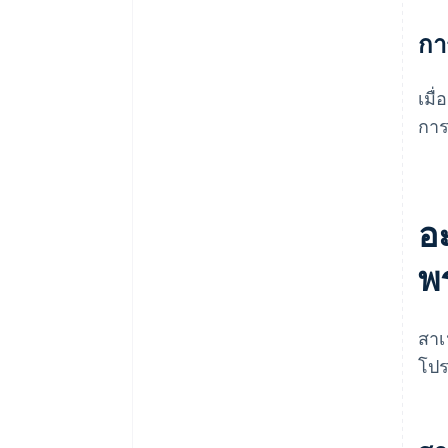
กา
เมื
การ
อะ
พ
สาเ
โปร