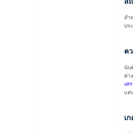
สถ
สำห
ประ
คว
นับ
ต่า
เศร
แต่
เก