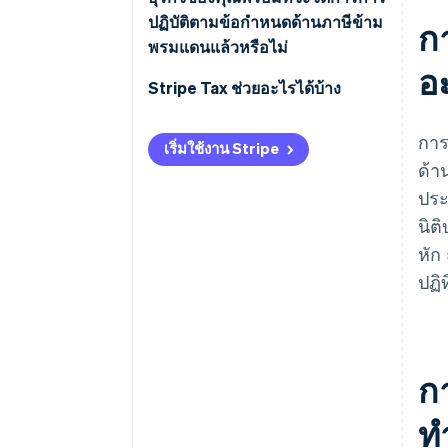
ปฏิบัติตามข้อกำหนดด้านภาษีข้าม
ก
พรมแดนแล้วหรือไม่
อ
การติดตามความเชื่อมโยง
Stripe Tax ช่วยอะไรได้บ้าง
เทคโนโลยี
การ
เริ่มใช้งาน Stripe
ด้า
เอกสารระหว่างบริษัทภายในกลุ่ม
ประ
ที่ปรึกษาในท้องถิ่น
นิต
ปฏิทินการยื่น
หัก
ปฏิ
ก
ท