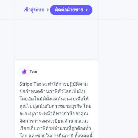
เข้าสู่ระบบ
ติดต่อฝ่ายขาย
แหล่งข้อมูล
ระบบนิเวศ
การติดต่อ
มาร์เก็ตเพลส
เพิ่มเติม
การเชื่อมต่อการทำงานแอป
พาร์ทเนอร์
ติดต่อฝ่ายขาย
Product roadmap
น
ตัวอย่างโค้ด
Stripe App Marketplace
สมัครเป็นพาร์ทเนอร์
ดูสิ่งที่กำลังจะมาถึง
ำหรับแพลตฟอร์ม
บล็อกของนักพัฒนา
ันทนาการ
สถานะ API
Radar
การป้องกันการฉ้อโกง
Tax
Atlas
การก่อตั้งบริษัทสตาร์ทอัพ
Stripe Tax จะทำให้การปฏิบัติตาม
ข้อกำหนดด้านภาษีทั่วโลกเป็นไป
Climate
การขจัดคาร์บอน
โดยอัตโนมัติตั้งแต่ต้นจนจบเพื่อให้
คุณไปมุ่งเน้นกับการขยายธุรกิจ โดย
จะระบุภาระหน้าที่ทางภาษีของคุณ
จัดการการจดทะเบียน คำนวณและ
เรียกเก็บภาษีด้วยจำนวนที่ถูกต้องทั่ว
โลก และช่วยในการยื่นภาษี ทั้งหมดนี้