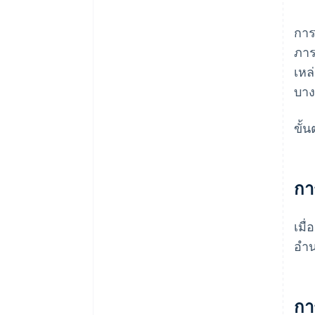
การ
ภาร
เหล
บาง
ขั้
กา
เมื
อำน
กา