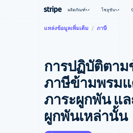
ผลิตภัณฑ์
โซลูชัน
แหล่งข้อมูลเพิ่มเติม
ภาษี
ตามขั้น
เอกสารประกอบ
เรียนรู้
ตามกรณี
การสนับส
การชำระเงิน
รายรับ
องค์กร
Stripe Docs
บล็อก
การค้าแบ
รับการส
Payments
Billing
ธุรกิจสตาร์ทอัพ
ข้อมูลอ้างอิงเกี่ยวกับ API
เรื่องราวจากลูกค้า
อีคอมเมิร
แพ็กเกจก
การชำระเงินออนไลน์
รายรับตามแบบแผนล่
ไลบรารีและ SDK
คู่มือ
บริการทา
บริการเ
Payment links
Metronome
Stripe Apps
การปฏิบัติตา
การทำงาน
การชำระเงินแบบไม่ต้องเขียน
การเรียกเก็บเงินตาม
ธุรกิจทั่
โค้ด
การชำระเงินตามรอบ
การชำระ
การจัดการการชำระเ
Checkout
มาร์เก็ต
ภาษีข้ามพรมแดน:
UI การชำระเงินสำเร็จรูป
บิล
การจัดกา
Elements
Invoicing
แพลตฟอ
องค์ประกอบ UI ที่ยืดหยุ่น
ครั้งเดียวหรือตามแบ
SaaS
ภาระผูกพัน แล
วิธีการชำระเงิน
หน้า
เข้าถึงได้มากกว่า 125 รายการ
Tax
Authorization Boost
คิดภาษีการขายและ 
ผูกพันเหล่านั้น
ยกระดับการยอมรับการชำระเงิน
อัตโนมัติ
Link
Revenue Recogniti
การชำระเงินที่รวดเร็วขึ้น
ระบบอัตโนมัติสำหรับ
Stripe Sigma