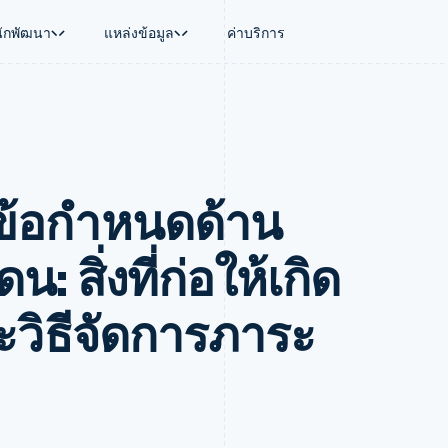
นักพัฒนา
แหล่งข้อมูล
ค่าบริการ
ใช้งาน
นุน
คู่มือ
ตามอุตสาหกรรม
บริษัท
การจัดการเงิน
แพลตฟอร์มและ
บใช้เอเจนต์
นับสนุน
รับการชำระเงินออนไลน์
บริษัท AI
แผนงานผลิตภัณฑ์
Global Payouts
Connect
์ซ
ารสนับสนุนที่ได้รับการจัดการ
ติดตั้งใช้งานการชำระเงินสำเร็จรูป
แวดวงครีเอเตอร์
การประชุมประจำปีแบบเซสชั
วงหน้า
เบิกจ่ายให้กับบุคคลที่สาม
การชำระเงินส
งการเงินที่ผสานรวมในตัว
ฉพาะทาง
สร้างแพลตฟอร์มหรือมาร์เก็ตเพลส
เกม
ตำแหน่งงาน
มข้อกำหนดด้าน
อัตโนมัติด้านการเงิน
จัดการการชำระเงินตามรอบบิล
การบริการ การเดินทาง และส
ห้องข่าว
การใช้งาน
วโลก
เสนอการเรียกเก็บเงินตามการใช้งาน
Stripe Press
บิล
เงินในแอป
ออกบัตรที่มีสเตเบิลคอยน์รองรับอยู่
ประกันภัย
งินตามรอบ
เพลส
จัดเตรียมและจัดการบริการด้วยเอเจนต์
สื่อและความบันเทิง
 สิ่งที่ก่อให้เกิด
รเงิน
องค์กรไม่แสวงผลกำไร
ร์ม
บริการเฉพาะทาง
บแผนล่วง
ภาครัฐ
ะวิธีจัดการภาระ
ธุรกิจค้าปลีก
VAT
on
การทำบัญชี