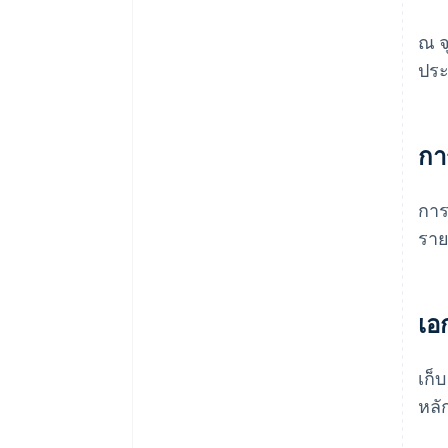
ณ จ
ประ
กา
การ
ราย
เอ
เก็
หลั