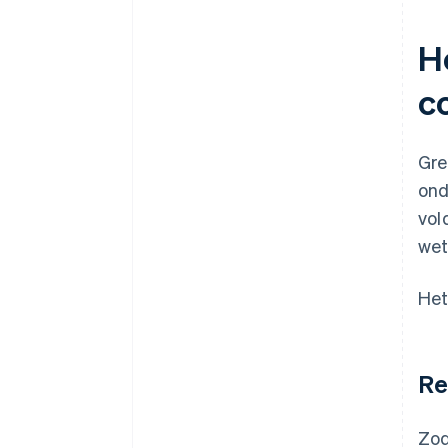
H
c
Gre
ond
vol
wet
Het
Re
Zod