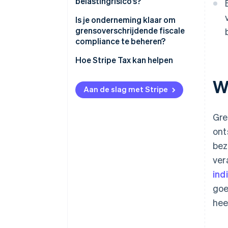
belastingrisico’s?
Is je onderneming klaar om
grensoverschrijdende fiscale
compliance te beheren?
Nexus-tracking
Hoe Stripe Tax kan helpen
Technologie
W
Aan de slag met Stripe
Intercompany-documentatie
Lokale adviseurs
Gre
ont
Aangiftekalender
bez
ver
ind
goe
hee