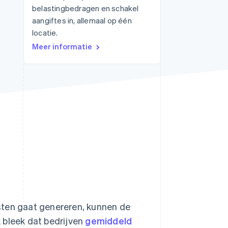
belastingbedragen en schakel
aangiftes in, allemaal op één
locatie.
Stripe Sessions 2026
Meer informatie
Ontdek hoe Stripe de
economische
infrastructuur voor AI
bouwt.
Nu bekijken
ten gaat genereren, kunnen de
 bleek dat bedrijven
gemiddeld