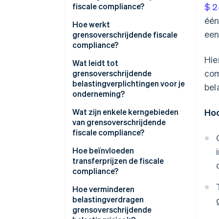
fiscale compliance?
$ 2
één
Hoe werkt
een
grensoverschrijdende fiscale
compliance?
Hie
Registratie
Wat leidt tot
com
grensoverschrijdende
Incasso
belastingverplichtingen voor je
bel
onderneming?
Aangifte
Vaste inrichting
Wat zijn enkele kerngebieden
Ho
Documentatie
van grensoverschrijdende
Economische nexus
fiscale compliance?
Monitoring:
Drempels voor btw en GST
Vennootschapsbelasting
Hoe beïnvloeden
transferprijzen de fiscale
Royalty’s en dividenden
Omzetbelasting
compliance?
Dienstverband
Btw en GST
Hoe verminderen
belastingverdragen
Bronbelasting
grensoverschrijdende