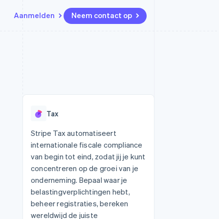
Aanmelden
Neem contact op
Bronnen
Ecosysteem
Contact
marktplaatsen
Meer
App-integraties
Partners
Neem contact op
Product roadmap
Voorbeelden van code
Stripe App Marketplace
Partner worden
Ontdek wat er in het verschiet
or platforms
Developerblog
ligt
r platforms
API-status
financiële
Radar
Tax
Fraudepreventie
tuele kaarten
Atlas
ing
Stripe Tax automatiseert
Oprichting van een start-up
internationale fiscale compliance
Climate
van begin tot eind, zodat jij je kunt
CO₂-verwijdering
concentreren op de groei van je
Identity
onderneming. Bepaal waar je
Online identiteitsverificatie
belastingverplichtingen hebt,
beheer registraties, bereken
wereldwijd de juiste