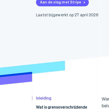
Aan de slag met Stripe
Link
Versneld afrekenen
Financial Connections
Laatst bijgewerkt op 27 april 2026
Data gekoppelde rekeningen
Inleiding
Wan
bel
Wat is grensoverschrijdende