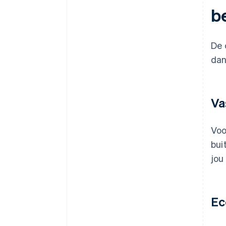
b
De 
dan
Va
Voo
bui
jou
Ec