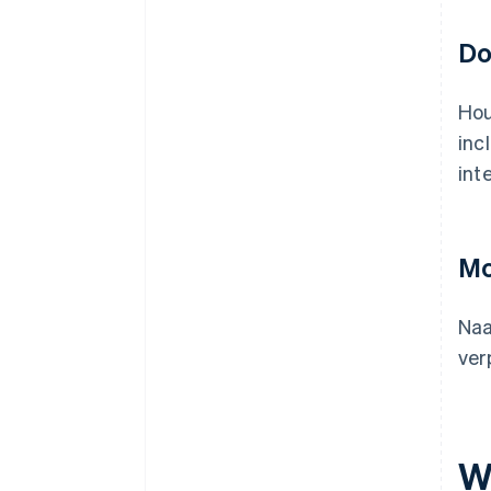
Do
Hou
inc
int
Mo
Naa
ver
W