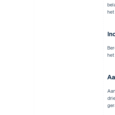
bel
het
In
Ber
het
Aa
Aan
dri
ger