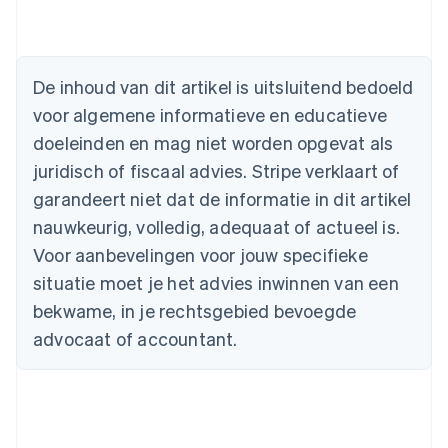
De inhoud van dit artikel is uitsluitend bedoeld
Australië
voor algemene informatieve en educatieve
English
doeleinden en mag niet worden opgevat als
België
juridisch of fiscaal advies. Stripe verklaart of
Nederlands
Français
Deutsch
English
Brazilië
garandeert niet dat de informatie in dit artikel
Português
English
nauwkeurig, volledig, adequaat of actueel is.
Bulgarije
English
Voor aanbevelingen voor jouw specifieke
Canada
situatie moet je het advies inwinnen van een
English
Français
Cyprus
bekwame, in je rechtsgebied bevoegde
English
advocaat of accountant.
Denemarken
English
Duitsland
Deutsch
English
Estland
English