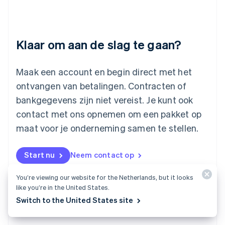
Letland
English
Liechtenstein
Deutsch
English
Klaar om aan de slag te gaan?
Litouwen
English
Luxemburg
Maak een account en begin direct met het
Français
Deutsch
English
ontvangen van betalingen. Contracten of
Maleisië
bankgegevens zijn niet vereist. Je kunt ook
English
简体中文
contact met ons opnemen om een pakket op
Malta
English
maat voor je onderneming samen te stellen.
Mexico
Español
English
Nederland
Start nu
Neem contact op
Nederlands
English
Nieuw-Zeeland
You’re viewing our website for the Netherlands, but it looks
English
like you’re in the United States.
Noorwegen
Switch to the United States site
English
Oostenrijk
Deutsch
English