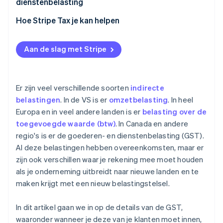
met de GST-regels?
dienstenbelasting
Wanneer moet ik GST innen bij klanten?
Hoe Stripe Tax je kan helpen
Hoe registreer ik me om GST te innen?
Aan de slag met Stripe
Hoe dien je GST-aangifte in en betaal je GST af
Wat zijn de gevolgen van het niet naleven van de
GST-regelgeving?
Er zijn veel verschillende soorten
indirecte
belastingen
. In de VS is er
omzetbelasting
. In heel
Europa en in veel andere landen is er
belasting over de
toegevoegde waarde (btw)
. In Canada en andere
regio's is er de goederen- en dienstenbelasting (GST).
Al deze belastingen hebben overeenkomsten, maar er
zijn ook verschillen waar je rekening mee moet houden
als je onderneming uitbreidt naar nieuwe landen en te
maken krijgt met een nieuw belastingstelsel.
In dit artikel gaan we in op de details van de GST,
waaronder wanneer je deze van je klanten moet innen,