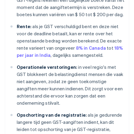
GST-regels rekenen een dagelijkse boete vanaf het
moment dat de aangiftetermijn is verstreken. Deze
boetes kunnen variëren van $ 50 tot $ 200 per dag.
Rente:
als je GST verschuldigd bent en deze niet
voor de deadline betaalt, kan er rente over het
openstaande bedrag worden berekend. De exacte
rente varieert van ongeveer
8% in Canada
tot
18%
per jaar in India
, dagelijks samengesteld.
Operationele verstoringen:
in veel regio's met
GST blokkeert de belastingdienst mensen die vaak
niet aangeven, zodat ze geen toekomstige
aangiften meer kunnen indienen. Dit zorgt voor een
achterstand die ervoor kan zorgen dat een
onderneming stilvalt.
Opschorting van de registratie:
als je gedurende
langere tijd geen GST-aangiften indient, kan dit
leiden tot opschorting van je GST-registratie,