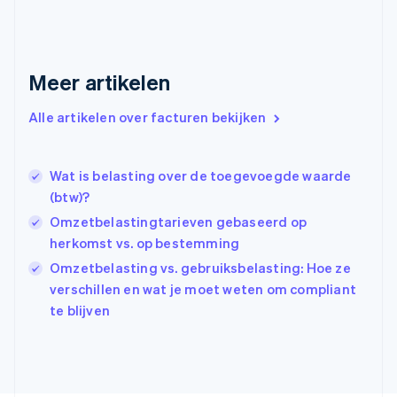
Finland
English
Svenska
Frankrijk
Français
English
Meer artikelen
Gibraltar
English
Alle artikelen over facturen bekijken
Griekenland
English
Hongarije
Wat is belasting over de toegevoegde waarde
English
(btw)?
Hongkong SAR, China
English
简体中文
Omzetbelastingtarieven gebaseerd op
Ierland
herkomst vs. op bestemming
English
Omzetbelasting vs. gebruiksbelasting: Hoe ze
India
verschillen en wat je moet weten om compliant
English
Italië
te blijven
Italiano
English
Japan
日本語
English
Kroatië
English
Italiano