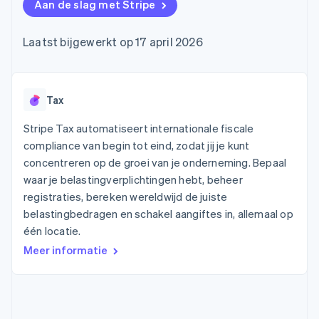
Toegang tot meer
Data Pipeline
Aan de slag met Stripe
Bedrijf
Marktplaatsen
Gegevenssynchronisatie
dan 125
Geldbeheer
Facturatie naar gebruik
Terminal
Productroadmap
Platforms
bieden
Laatst bijgewerkt op 17 april 2026
Fysieke betalingen
Jaarlijks congres
SaaS
Betaalkaarten uitgeven
Authorization
Sessions
die door stablecoins
Boost
Vacatures
worden gedekt
Optimaliseer de
Stripe Newsroom
Diensten voorzien en
acceptatie
Stripe Press
Tax
beheren met agents
Per branche
Link
Versneld afrekenen
Stripe Tax automatiseert internationale fiscale
Financial
AI-bedrijven
compliance van begin tot eind, zodat jij je kunt
Connections
Creator economy
Contact
Bronnen
Data gekoppelde
concentreren op de groei van je onderneming. Bepaal
Gaming
rekeningen
Horeca, reizen en vrije
waar je belastingverplichtingen hebt, beheer
Neem contact op
tijd
App-integraties
Partner worden
registraties, bereken wereldwijd de juiste
Verzekering
Voorbeelden van code
belastingbedragen en schakel aangiftes in, allemaal op
Media en entertainment
Developerblog
API-status
één locatie.
Meer
Non-profitorganisaties
Product roadmap
Meer informatie
Ontdek wat er in het verschiet ligt
Professionele
dienstverlening
Radar
Publieke sector
Fraudepreventie
Detailhandel
Atlas