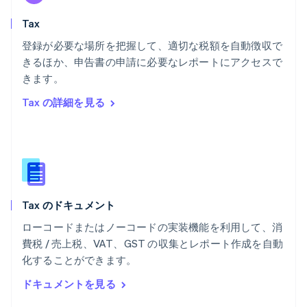
English
Tax
ベルギー
Nederlands
Français
Deutsch
English
登録が必要な場所を把握して、適切な税額を自動徴収で
ポーランド
きるほか、申告書の申請に必要なレポートにアクセスで
English
きます。
ポルトガル
Português
English
Tax の詳細を見る
マルタ
English
マレーシア
English
简体中文
メキシコ
Español
English
ラトビア
Tax のドキュメント
English
リトアニア
ローコードまたはノーコードの実装機能を利用して、消
English
費税 / 売上税、VAT、GST の収集とレポート作成を自動
リヒテンシュタイン
化することができます。
Deutsch
English
ルーマニア
ドキュメントを見る
English
ルクセンブルグ