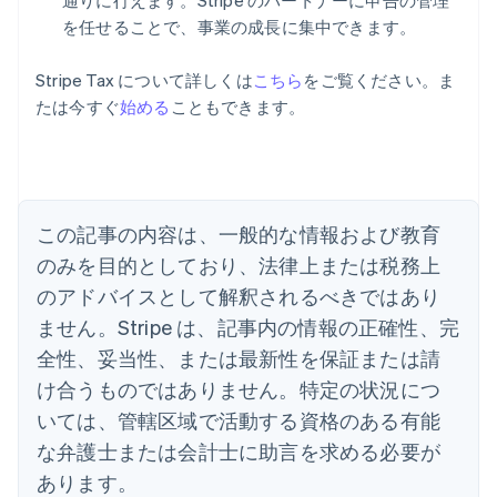
通りに行えます。Stripe のパートナーに申告の管理
を任せることで、事業の成長に集中できます。
Stripe Tax について詳しくは
こちら
をご覧ください。ま
アイルランド
たは今すぐ
始める
こともできます。
English
アメリカ
English
Español
简体中文
アラブ首長国連邦
English
イギリス
この記事の内容は、一般的な情報および教育
English
のみを目的としており、法律上または税務上
イタリア
のアドバイスとして解釈されるべきではあり
Italiano
English
インド
ません。Stripe は、記事内の情報の正確性、完
English
全性、妥当性、または最新性を保証または請
エストニア
English
け合うものではありません。特定の状況につ
オーストラリア
いては、管轄区域で活動する資格のある有能
English
オーストリア
な弁護士または会計士に助言を求める必要が
Deutsch
English
あります。
オランダ