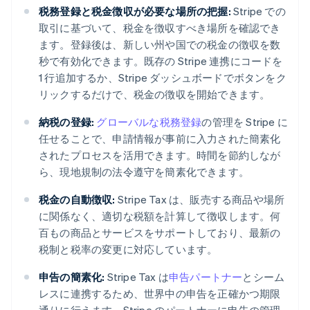
税務登録と税金徴収が必要な場所の把握:
Stripe での
取引に基づいて、税金を徴収すべき場所を確認でき
ます。登録後は、新しい州や国での税金の徴収を数
秒で有効化できます。既存の Stripe 連携にコードを
1 行追加するか、Stripe ダッシュボードでボタンをク
リックするだけで、税金の徴収を開始できます。
納税の登録:
グローバルな税務登録
の管理を Stripe に
任せることで、申請情報が事前に入力された簡素化
されたプロセスを活用できます。時間を節約しなが
ら、現地規制の法令遵守を簡素化できます。
税金の自動徴収:
Stripe Tax は、販売する商品や場所
に関係なく、適切な税額を計算して徴収します。何
百もの商品とサービスをサポートしており、最新の
税制と税率の変更に対応しています。
申告の簡素化:
Stripe Tax は
申告パートナー
とシーム
レスに連携するため、世界中の申告を正確かつ期限