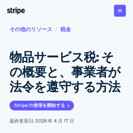
その他のリソース
税金
企業規模別
ドキュメント
学ぶ
支払い
収益
資金管
プラッ
理
フォー
大企業向け
Stripe のドキュメント
ブログ
とマー
Payments
Billing
スタートアップ向け
API リファレンス
導入事例
物品サービス税: そ
オンライン決
経常収益
ットプ
Global
ライブラリと SDK
ガイド
済
Metronome
Payouts
イス
Stripe Apps
Managed
の概要と、事業者が
従量課金
Payments
第三者
Connec
ユースケース別
マーチャント
サブスクリ
への入
サポート
プション
オブレコード
金
法令を遵守する方法
プラッ
ガイド
エージェンティックコマ
サブスクリ
ソリューショ
Payment links
フォー
ース
サポートに問い合わせる
プションの
ン
決済の
E コマース / ECサイト
オンライン決済を受け付
管理サポートプラン
コーディング
管理
Invoicing
築
埋込型金融
け
プロフェッショナルサー
1 回限りまた
不要の決済ペ
Stripe の使用を開始する
請求・財務関連
構築済みの決済を実装
ビス
は継続
ージ
Checkout
グローバルビジネス
プラットフォームまたは
構築済み決済
Tax
アプリ内決済
マーケットプレイスを構
消費税と
UI
最終更新日: 2026 年 4 月 17 日
マーケットプレイス
築する
VAT の自動
Elements
資金管理
サブスクリプションを管
柔軟な UI コン
計算
Revenue
会社
プラットフォーム
理