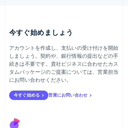
English
Italiano
タイ
ไทย
English
チェコ共和国
English
今すぐ始めましょう
デンマーク
English
ドイツ
アカウントを作成し、支払いの受け付けを開始
Deutsch
English
しましょう。契約や、銀行情報の提出などの手
ニュージーランド
続きは不要です。貴社ビジネスに合わせたカス
English
ノルウェー
タムパッケージのご提案については、営業担当
English
にお問い合わせください。
ハンガリー
English
フィンランド
今すぐ始める
営業にお問い合わせ
English
Svenska
ブラジル
Português
English
フランス
Français
English
ブルガリア