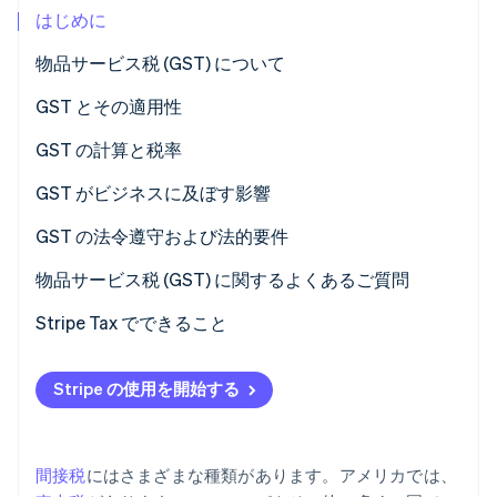
はじめに
パートナー
Climate
Stripe App Marketplace
カーボンリムーバル
物品サービス税 (GST) について
Identity
GST とその適用性
オンライン本人確認
GST の仕組み
GST の計算と税率
GST の対象となる取引の種類
GST の計算方法
GST がビジネスに及ぼす影響
GST で課税される商品とサービス
現在の GST 税率と世界各国での適用状況
GST がビジネスと顧客に与える影響
GST の法令遵守および法的要件
Stripe Sessions 2026
Stripe が AI の経済インフラをどのように構築しているかを
企業にとっての GST の長所と短所
GST 法令遵守の法的要件とは
物品サービス税 (GST) に関するよくあるご質問
ご覧ください。
こちらをご覧ください
事業者が顧客から GST を徴収する必要があるケース
Stripe Tax でできること
GST を徴収するための登録方法
Stripe の使用を開始する
GST の申告および納付方法
GST 規制の法令遵守違反による影響
間接税
にはさまざまな種類があります。アメリカでは、