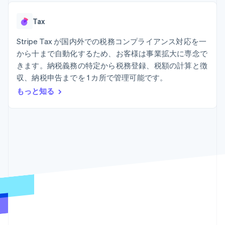
Recognition
ポーネント
SaaS
従量課金請求を提供
決済手段
製品ロードマップ
ステーブルコイン担保型
会計管理の
125 以上の決
Tax
Sessions 年次カンファ
のカードを発行
自動化
済手段を利用
レンス
エージェントによるサー
Stripe
可能
Terminal
Stripe Tax が国内外での税務コンプライアンス対応を一
採用情報
ビスのプロビジョニング
Sigma
業種別
対面支払い
ニュースルーム
と管理
から十まで自動化するため、お客様は事業拡大に専念で
カスタムレ
Authorization
Stripe Press
きます。納税義務の特定から税務登録、税額の計算と徴
ポート
Boost
AI 企業
Data
決済成功率の
収、納税申告までを 1 カ所で管理可能です。
クリエイターエコノミ―
Pipeline
最適化
ゲーム
もっと知る
リソース
データの同
Link
ホスピタリティ、旅行、
お問い合わせ
期
スピーディー
レジャー
な決済
保険
アプリへの導入
営業にお問い合わせ
メディアおよびエンター
コードサンプル
パートナーになる
テインメント
開発者のブログ
非営利団体
API ステータス
プロフェッショナルサー
その他
ビス
Product roadmap
パブリックセクター
今後の予定を確認
小売業
Radar
不正防止
エコシステム
Atlas
スタートアップの企業設立