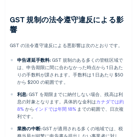
GST 規制の法令遵守違反による影
響
GST の法令遵守違反による悪影響は次のとおりです。
申告遅延手数料:
GST 規制のある多くの管轄区域で
は、申告期限に間に合わなかった時点から 1 日あた
りの手数料が課されます。手数料は 1 日あたり $50
から $200 の範囲です。
利息:
GST を期限までに納付しない場合、残高は利
息の対象となります。具体的な金利は
カナダでは約
8%
から
インドでは年間 18%
までの範囲で、日次複
利です。
業務の中断:
GST が適用される多くの地域では、税
務当局が頻繁に申告書を提出しない事業者に対し、