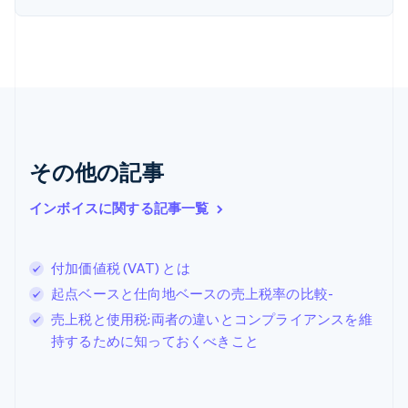
Nederlands
English
カナダ
English
Français
キプロス
English
ギリシア
English
クロアチア
その他の記事
English
Italiano
ジブラルタル
English
インボイスに関する記事一覧
シンガポール
English
简体中文
スイス
付加価値税 (VAT) とは
Deutsch
Français
Italiano
English
起点ベースと仕向地ベースの売上税率の比較-
スウェーデン
Svenska
English
売上税と使用税:両者の違いとコンプライアンスを維
スペイン
持するために知っておくべきこと
Español
English
スロバキア
English
スロベニア