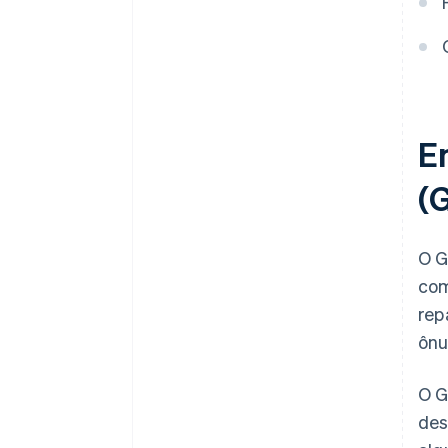
regras do GST?
E
(
O G
com
rep
ônu
O G
des