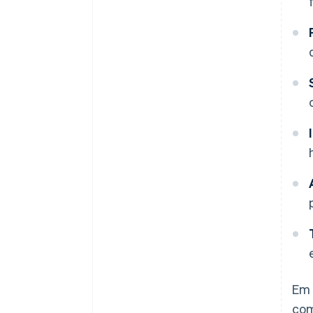
Em 
com