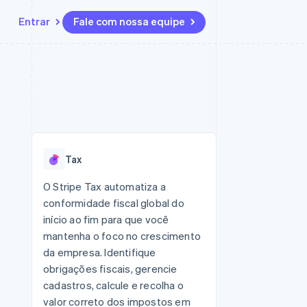
Entrar
Fale com nossa equipe
Recursos
Ecossistema
Contato
 marketplaces
Mais
Integrações de aplicativos
Parceiros
Fale com a equipe de vendas
Product roadmap
sões
Exemplos de códigos
Stripe App Marketplace
Seja um parceiro
Veja o que está chegando
ara plataformas
Blog de desenvolvedores
zer
Status da API
Radar
Prevenção de fraudes
Tax
Atlas
ativos
Incorporação de startups
O Stripe Tax automatiza a
conformidade fiscal global do
Climate
Remoção de carbono
início ao fim para que você
mantenha o foco no crescimento
da empresa. Identifique
obrigações fiscais, gerencie
cadastros, calcule e recolha o
valor correto dos impostos em