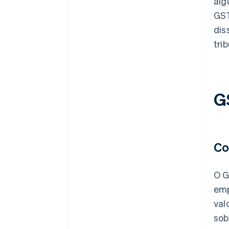
alg
GST
dis
tri
G
Co
O G
emp
val
sob