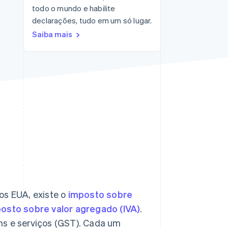
todo o mundo e habilite
Stripe Sessions 2026
Veja como a Stripe está
declarações, tudo em um só lugar.
construindo a
Saiba mais
infraestrutura
econômica da IA.
Assista agora
Nos EUA, existe o
imposto sobre
osto sobre valor agregado (IVA)
.
ns e serviços (GST). Cada um