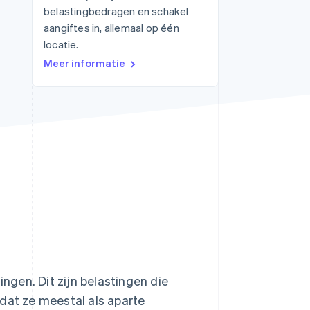
belastingbedragen en schakel
aangiftes in, allemaal op één
locatie.
Stripe Sessions 2026
Meer informatie
Ontdek hoe Stripe de
economische
infrastructuur voor AI
bouwt.
Nu bekijken
ingen. Dit zijn belastingen die
at ze meestal als aparte