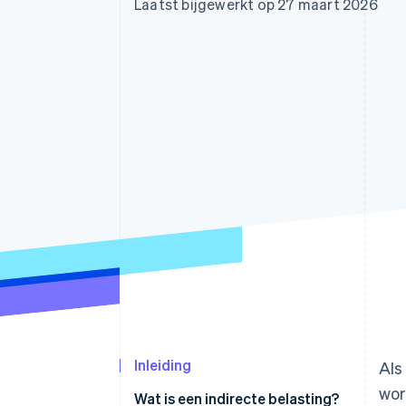
Laatst bijgewerkt op 27 maart 2026
Link
Versneld afrekenen
Financial Connections
Data gekoppelde rekeningen
Inleiding
Als
wor
Wat is een indirecte belasting?