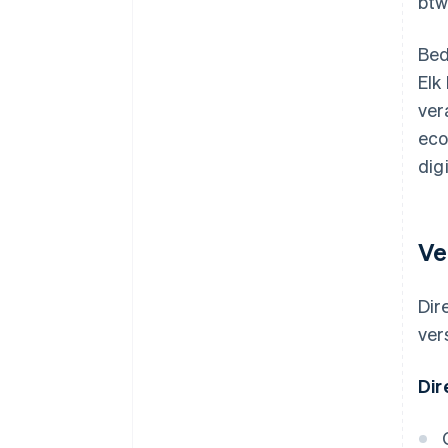
btw
Bed
Elk
ver
eco
dig
Ve
Dir
ver
Dir