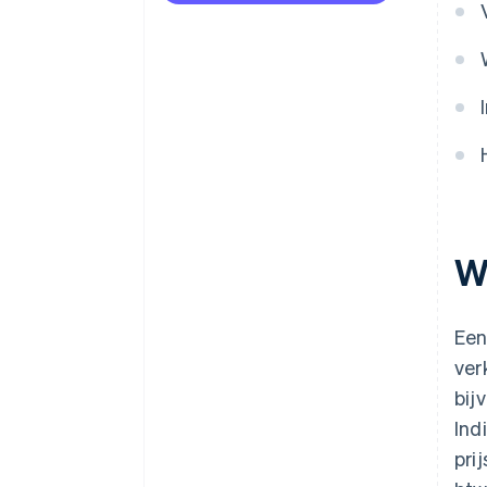
Wa
Een
ver
bij
Ind
pri