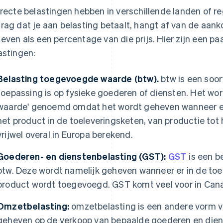
irecte belastingen hebben in verschillende landen of r
rag dat je aan belasting betaalt, hangt af van de aank
even als een percentage van die prijs. Hier zijn een pa
astingen:
Belasting toegevoegde waarde (btw).
btw is een soor
toepassing is op fysieke goederen of diensten. Het wo
waarde' genoemd omdat het wordt geheven wanneer e
het product in de toeleveringsketen, van productie tot
vrijwel overal in Europa berekend.
Goederen- en dienstenbelasting (GST):
GST
is een be
btw. Deze wordt namelijk geheven wanneer er in de to
product wordt toegevoegd. GST komt veel voor in Cana
Omzetbelasting:
omzetbelasting is een andere vorm va
geheven op de verkoop van bepaalde goederen en dien