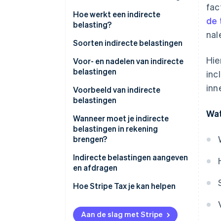
fac
Verschillen tussen directe en
Hoe werkt een indirecte
de
indirecte belasting
belasting?
nal
Soorten indirecte belastingen
Hie
Voor- en nadelen van indirecte
belastingen
inc
inn
Voordelen van indirecte
Voorbeeld van indirecte
belastingen
belastingen
Wat
Nadelen van indirecte
Wanneer moet je indirecte
belastingen
belastingen in rekening
brengen?
Indirecte belastingen aangeven
en afdragen
Hoe Stripe Tax je kan helpen
Aan de slag met Stripe