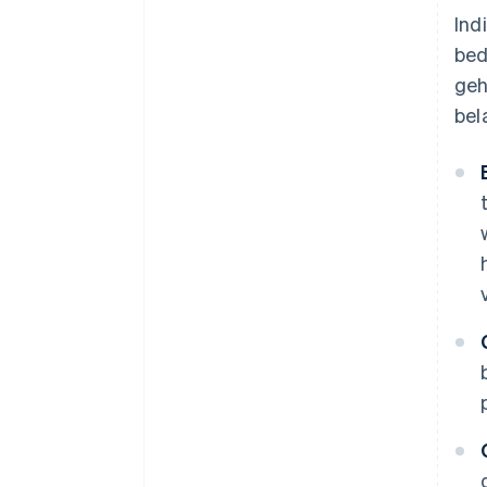
Ind
bed
geh
bel