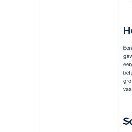
H
Een
gev
een
bel
gro
vaa
S