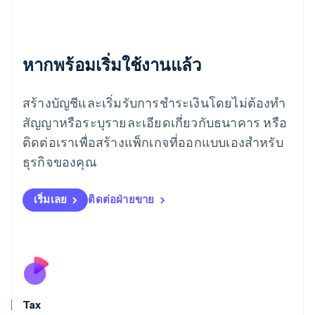
เม็กซิโก
Español
English
ยิบรอลตาร์
English
หากพร้อมเริ่มใช้งานแล้ว
เยอรมนี
Deutsch
English
โรมาเนีย
สร้างบัญชีและเริ่มรับการชำระเงินโดยไม่ต้องทำ
English
สัญญาหรือระบุรายละเอียดเกี่ยวกับธนาคาร หรือ
ลักเซมเบิร์ก
ติดต่อเราเพื่อสร้างแพ็กเกจที่ออกแบบเองสำหรับ
Français
Deutsch
English
ลัตเวีย
ธุรกิจของคุณ
English
ลิกเตนสไตน์
Deutsch
English
เริ่มเลย
ติดต่อฝ่ายขาย
ลิทัวเนีย
English
สเปน
Español
English
สโลวาเกีย
English
สโลวีเนีย
Tax
English
Italiano