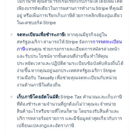
ไม่กี่วินาที คุณสามารถเริ่มเรียกเก็บภาษีได้โดยเพิ่มโค้ด
เพียงบรรทัดเดียวในการผสานการทำงาน Stripe ที่คุณมี
อยู่ หรือเพิ่มการเรียกเก็บภาษีด้วยการคลิกเพียงปุ่มเดียว
ในแดชบอร์ด Stripe
จดทะเบียนเพื่อชำระภาษี:
หากคุณมีธุรกิจอยู่ใน
สหรัฐอเมริกา สามารถให้ Stripe จัดการ
การจดทะเบียน
ภาษี
แทนคุณ ช่วยกรอกรายละเอียดการสมัครล่วงหน้า
และรับประโยชน์จากขั้นตอนที่ง่ายขึ้น ทำให้คุณ
ประหยัดเวลาและปฏิบัติตามระเบียบข้อบังคับท้องถิ่นได้
ง่ายขึ้น หากคุณอยู่นอกประเทศสหรัฐอเมริกา Stripe
ร่วมมือกับ Taxually เพื่อช่วยคุณจดทะเบียนกับหน่วย
งานด้านภาษีในท้องถิ่น
เก็บภาษีโดยอัตโนมัติ:
Stripe Tax คำนวณและเก็บภาษี
ที่ต้องชำระตามจำนวนที่ถูกต้องไม่ว่าคุณจะจำหน่าย
สินค้าอะไรหรือขายที่ไหนก็ตาม โดยรองรับสินค้าและ
บริการหลายร้อยรายการ และมีข้อมูลล่าสุดเกี่ยวกับการ
เปลี่ยนแปลงกฎและอัตราภาษี