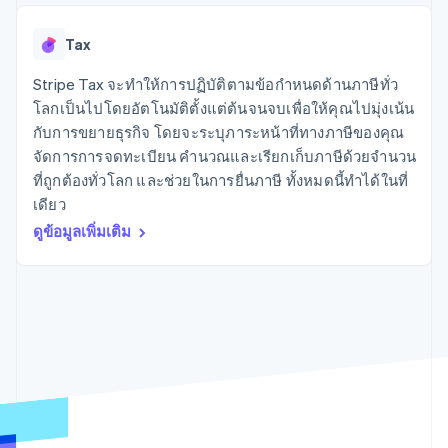
มากกว่า 125
ขายและ VAT
แพลตฟอร์ม
การใช้งาน
รายการ
Authorization
อัตโนมัติ
Revenue
แผนงานผลิตภัณฑ์
SaaS
ออกบัตรที่มีสเตเบิลคอยน์
Boost
Recognition
Tax
การประชุมประจำปีแบบ
รองรับอยู่
ยกระดับการ
เซสชัน
จัดเตรียมและจัดการ
ระบบ
ยอมรับการ
Stripe Tax จะทำให้การปฏิบัติตามข้อกำหนดด้านภาษีทั่ว
ตำแหน่งงาน
บริการด้วยเอเจนต์
อัตโนมัติ
ชำระเงิน
Link
ห้องข่าว
โลกเป็นไปโดยอัตโนมัติตั้งแต่ต้นจนจบเพื่อให้คุณไปมุ่งเน้น
ตามอุตสาหกรรม
การชำระเงินที่
สำหรับการ
Stripe
Stripe Press
กับการขยายธุรกิจ โดยจะระบุภาระหน้าที่ทางภาษีของคุณ
Sigma
รวดเร็วขึ้น
ทำบัญชี
รายงานที่
จัดการการจดทะเบียน คำนวณและเรียกเก็บภาษีด้วยจำนวน
บริษัท AI
แหล่งข้อมูล
ออกแบบเอง
แวดวงครีเอเตอร์
ที่ถูกต้องทั่วโลก และช่วยในการยื่นภาษี ทั้งหมดนี้ทำได้ในที่
Data
เกม
การติดต่อ
เดียว
Pipeline
การบริการ การเดินทาง
การเชื่อมต่อการทำงาน
การซิงค์
และสันทนาการ
แอป
ดูข้อมูลเพิ่มเติม
ติดต่อฝ่ายขาย
ข้อมูล
ประกันภัย
ตัวอย่างโค้ด
สมัครเป็นพาร์ทเนอร์
สื่อและความบันเทิง
บล็อกของนักพัฒนา
องค์กรไม่แสวงผลกำไร
สถานะ API
บริการเฉพาะทาง
ภาครัฐ
เพิ่มเติม
ธุรกิจค้าปลีก
Product roadmap
ดูสิ่งที่กำลังจะมาถึง
Radar
ระบบนิเวศ
การป้องกันการฉ้อโกง
Atlas