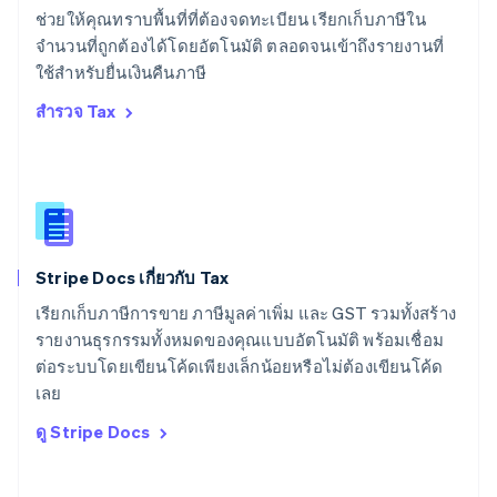
สวิตเซอร์แลนด์
ช่วยให้คุณทราบพื้นที่ที่ต้องจดทะเบียน เรียกเก็บภาษีใน
Deutsch
Français
Italiano
English
จำนวนที่ถูกต้องได้โดยอัตโนมัติ ตลอดจนเข้าถึงรายงานที่
สวีเดน
ใช้สำหรับยื่นเงินคืนภาษี
Svenska
English
สหรัฐอเมริกา
สำรวจ Tax
English
Español
简体中文
สหรัฐอาหรับเอมิเรตส์
English
สหราชอาณาจักร
English
สาธารณรัฐเช็ก
English
Stripe Docs เกี่ยวกับ Tax
สิงคโปร์
English
简体中文
เรียกเก็บภาษีการขาย ภาษีมูลค่าเพิ่ม และ GST รวมทั้งสร้าง
ออสเตรเลีย
รายงานธุรกรรมทั้งหมดของคุณแบบอัตโนมัติ พร้อมเชื่อม
English
ต่อระบบโดยเขียนโค้ดเพียงเล็กน้อยหรือไม่ต้องเขียนโค้ด
ออสเตรีย
เลย
Deutsch
English
อิตาลี
ดู Stripe Docs
Italiano
English
อินเดีย
English