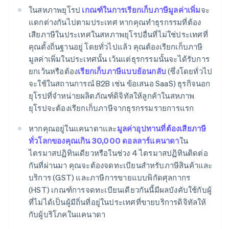
ในสหภาพยุโรป
เกณฑ์ในการเรียกเก็บภาษีมูลค่าเพิ่ม
จะ
แตกต่างกันไปตามประเทศ หากคุณทำธุรกรรมที่ต้อง
เสียภาษีในประเทศในสหภาพยุโรปอื่นที่ไม่ใช่ประเทศที่
คุณตั้งถิ่นฐานอยู่ โดยทั่วไปแล้ว คุณต้องเรียกเก็บภาษี
มูลค่าเพิ่มในประเทศนั้น เว้นแต่ธุรกรรมนั้นจะได้รับการ
ยกเว้นหรือต้อง
เรียกเก็บภาษีแบบย้อนกลับ
(ซึ่งโดยทั่วไป
จะใช้ในสถานการณ์ B2B เช่น ข้อเสนอ SaaS) ธุรกิจนอก
ยุโรปที่จำหน่ายผลิตภัณฑ์ดิจิทัลให้ลูกค้าในสหภาพ
ยุโรปจะต้องเรียกเก็บภาษีจากธุรกรรมรายการแรก
หากคุณอยู่ในแคนาดาและ
มูลค่าอุปทานที่ต้องเสียภาษี
ทั่วโลกของคุณเกิน 30,000 ดอลลาร์แคนาดา
ใน
ไตรมาสปฏิทินเดียวหรือในช่วง 4 ไตรมาสปฏิทินติดต่อ
กันที่ผ่านมา คุณจะต้องจดทะเบียนสำหรับภาษีสินค้าและ
บริการ (GST) และภาษีการขายแบบพิกัดศุลกากร
(HST) เกณฑ์การจดทะเบียนเดียวกันนี้มีผลบังคับใช้กับผู้
ที่ไม่ได้เป็นผู้มีถิ่นที่อยู่ในประเทศที่ขายบริการดิจิทัลให้
กับผู้บริโภคในแคนาดา