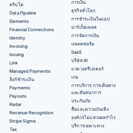
การเงิน
คริปโต
ธุรกิจทั่วโลก
Data Pipeline
การชำระเงินในแอป
Elements
มาร์เก็ตเพลส
Financial Connections
การจัดการเงิน
Identity
แพลตฟอร์ม
Invoicing
SaaS
Issuing
บริษัท AI
Link
แวดวงครีเอเตอร์
Managed Payments
เกม
ลิงก์ชำระเงิน
การบริการ การเดินทาง
Payments
และสันทนาการ
Payouts
ประกันภัย
Radar
สื่อและความบันเทิง
Revenue Recognition
องค์กรไม่แสวงผลกำไร
Stripe Sigma
บริการเฉพาะทาง
Tax