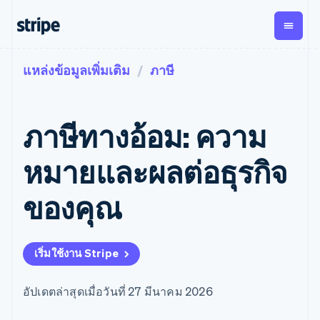
แหล่งข้อมูลเพิ่มเติม
ภาษี
ตามขั้น
เอกสารประกอบ
เรียนรู้
การชำระเงิน
รายรับ
การ
แพลตฟอ
จัดการ
และ
องค์กร
Stripe Docs
บล็อก
เงิน
มาร์เก็ต
Payments
Billing
ธุรกิจสตาร์ทอัพ
ข้อมูลอ้างอิงเกี่ยวกับ API
เรื่องราวจากลูกค้า
ภาษีทางอ้อม: ความ
การชำระเงิน
รายรับตาม
เพลส
ไลบรารีและ SDK
คู่มือ
ออนไลน์
แบบแผนล่วง
Stripe Apps
Global
Payment links
หน้า
Metronome
Payouts
Conne
หมายและผลต่อธุรกิจ
การชำร
ตามกรณีใช้งาน
การชำระเงิน
การเรียกเก็บ
เบิกจ่าย
เงินสำห
การสนับสนุน
แบบไม่ต้อง
เงินตามการ
ให้กับ
ของคุณ
แพลตฟอ
คู่มือ
การค้าแบบใช้เอเจนต์
เขียนโค้ด
Checkout
ใช้งาน
การชำระเงิน
บุคคลที่
อีคอมเมิร์ซ
รับการสนับสนุน
UI การชำระ
ตามรอบบิล
สาม
บริการทางการเงินที่ผสาน
รับการชำระเงินออนไลน์
แพ็กเกจการสนับสนุนที่ได้
การจัดการ
เงินสำเร็จรูป
รวมในตัว
ติดตั้งใช้งานการชำระเงิน
รับการจัดการ
การชำระเงิน
Elements
เริ่มใช้งาน Stripe
การทำงานอัตโนมัติด้าน
สำเร็จรูป
บริการเฉพาะทาง
องค์ประกอบ UI
ตามรอบบิล
Invoicing
การเงิน
สร้างแพลตฟอร์มหรือ
ครั้งเดียวหรือ
ที่ยืดหยุ่น
ธุรกิจทั่วโลก
มาร์เก็ตเพลส
ตามแบบแผน
วิธีการชำระ
อัปเดตล่าสุดเมื่อวันที่ 27 มีนาคม 2026
การชำระเงินในแอป
จัดการการชำระเงินตาม
เงิน
ล่วงหน้า
Tax
มาร์เก็ตเพลส
รอบบิล
เข้าถึงได้
คิดภาษีการ
บริษัท
การจัดการเงิน
เสนอการเรียกเก็บเงินตาม