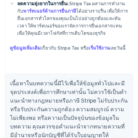
ลดความยุ่งยากในการยื่น:
Stripe Tax ผสานการทำงาน
กับ
พาร์ทเนอร์ด้านการยื่นภาษี
ได้อย่างราบรื่น เพื่อให้การ
กรีซ
ยื่นเอกสารทั่วโลกของคุณเป็นไปอย่างถูกต้องและทัน
English
เวลา ให้พาร์ทเนอร์ของเราจัดการการยื่นเอกสารแทน
เขตบริหารพิเศษฮ่องกง ประเทศจีน
เพื่อให้คุณมีเวลาโฟกัสที่การเติบโตของธุรกิจ
English
简体中文
แคนาดา
ดูข้อมูลเพิ่มเติม
เกี่ยวกับ Stripe Tax หรือ
เริ่มใช้งาน
เลยวันนี้
English
Français
โครเอเชีย
English
Italiano
จีนแผ่นดินใหญ่
简体中文
English
ไซปรัส
เนื้อหาในบทความนี้มีไว้เพื่อให้ข้อมูลทั่วไปและมี
English
จุดประสงค์เพื่อการศึกษาเท่านั้น ไม่ควรใช้เป็นคํา
ญี่ปุ่น
日本語
English
แนะนําทางกฎหมายหรือภาษี Stripe ไม่รับประกัน
เดนมาร์ก
หรือรับประกันความถูกต้อง ความสมบูรณ์ ความ
English
ไทย
ไม่เพียงพอ หรือความเป็นปัจจุบันของข้อมูลใน
ไทย
English
บทความ คุณควรขอคําแนะนําจากทนายความที่
นอร์เวย์
มีอํานาจหรือนักบัญชีที่ได้รับใบอนุญาตให้
English