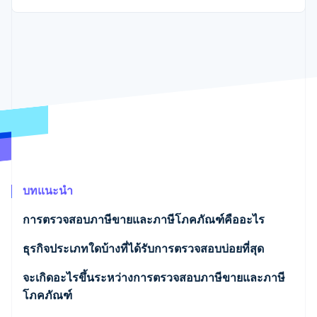
พาร์ทเนอร์
การก่อตั้งบริษัทสตาร์ทอัพ
Stripe App Marketplace
Climate
การขจัดคาร์บอน
Stripe Sessions 2026
ดูว่า Stripe กำลังสร้างโครงสร้างพื้นฐานระบบเศรษฐกิจสำหรับ
AI อย่างไร
รับชมเลย
บทแนะนำ
การตรวจสอบภาษีขายและภาษีโภคภัณฑ์คืออะไร
ธุรกิจประเภทใดบ้างที่ได้รับการตรวจสอบบ่อยที่สุด
จะเกิดอะไรขึ้นระหว่างการตรวจสอบภาษีขายและภาษี
โภคภัณฑ์