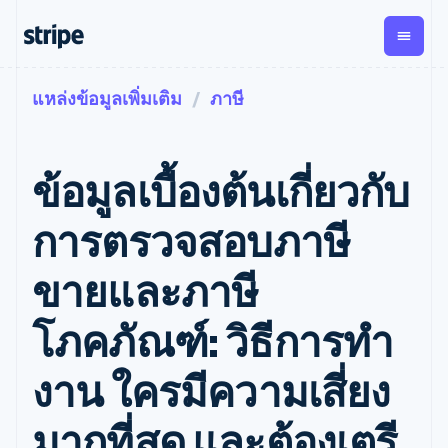
แหล่งข้อมูลเพิ่มเติม
ภาษี
ตามขั้น
เอกสารประกอบ
เรียนรู้
การชำระเงิน
รายรับ
การ
แพลตฟอ
จัดการ
และ
องค์กร
Stripe Docs
บล็อก
เงิน
มาร์เก็ต
Payments
Billing
ธุรกิจสตาร์ทอัพ
ข้อมูลอ้างอิงเกี่ยวกับ API
เรื่องราวจากลูกค้า
ข้อมูลเบื้องต้นเกี่ยวกับ
การชำระเงิน
รายรับตาม
เพลส
ไลบรารีและ SDK
คู่มือ
ออนไลน์
แบบแผนล่วง
Stripe Apps
Global
Payment links
หน้า
Metronome
Payouts
Conne
การตรวจสอบภาษี
การชำร
ตามกรณีใช้งาน
การชำระเงิน
การเรียกเก็บ
เบิกจ่าย
เงินสำห
การสนับสนุน
แบบไม่ต้อง
เงินตามการ
ให้กับ
ขายและภาษี
แพลตฟอ
คู่มือ
การค้าแบบใช้เอเจนต์
เขียนโค้ด
Checkout
ใช้งาน
การชำระเงิน
บุคคลที่
อีคอมเมิร์ซ
รับการสนับสนุน
UI การชำระ
ตามรอบบิล
สาม
บริการทางการเงินที่ผสาน
รับการชำระเงินออนไลน์
แพ็กเกจการสนับสนุนที่ได้
การจัดการ
โภคภัณฑ์: วิธีการทํา
เงินสำเร็จรูป
รวมในตัว
ติดตั้งใช้งานการชำระเงิน
รับการจัดการ
การชำระเงิน
Elements
การทำงานอัตโนมัติด้าน
สำเร็จรูป
บริการเฉพาะทาง
องค์ประกอบ UI
ตามรอบบิล
Invoicing
งาน ใครมีความเสี่ยง
การเงิน
สร้างแพลตฟอร์มหรือ
ครั้งเดียวหรือ
ที่ยืดหยุ่น
ธุรกิจทั่วโลก
มาร์เก็ตเพลส
ตามแบบแผน
วิธีการชำระ
การชำระเงินในแอป
จัดการการชำระเงินตาม
เงิน
ล่วงหน้า
Tax
มากที่สุด และต้องเตรี
มาร์เก็ตเพลส
รอบบิล
เข้าถึงได้
คิดภาษีการ
บริษัท
การจัดการเงิน
เสนอการเรียกเก็บเงินตาม