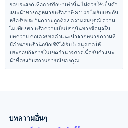
จุดประสงค์เพื่อการศึกษาเท่านั้น ไม่ควรใช้เป็นคํา
จีนแผ่นดินใหญ่
简体中文
English
แนะนําทางกฎหมายหรือภาษี Stripe ไม่รับประกัน
ไซปรัส
หรือรับประกันความถูกต้อง ความสมบูรณ์ ความ
English
ญี่ปุ่น
ไม่เพียงพอ หรือความเป็นปัจจุบันของข้อมูลใน
日本語
English
บทความ คุณควรขอคําแนะนําจากทนายความที่
เดนมาร์ก
มีอํานาจหรือนักบัญชีที่ได้รับใบอนุญาตให้
English
ไทย
ประกอบกิจการในเขตอํานาจศาลเพื่อรับคําแนะ
ไทย
English
นําที่ตรงกับสถานการณ์ของคุณ
นอร์เวย์
English
นิวซีแลนด์
English
เนเธอร์แลนด์
Nederlands
English
บราซิล
Português
English
บัลแกเรีย
English
บทความอื่นๆ
เบลเยียม
Nederlands
Français
Deutsch
English