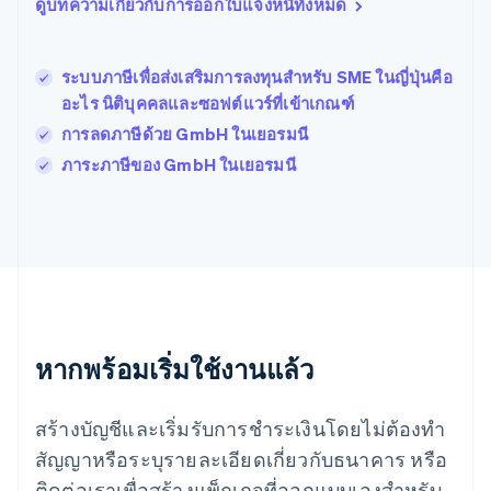
ดูบทความเกี่ยวกับการออกใบแจ้งหนี้ทั้งหมด
โปรตุเกส
Português
English
โปแลนด์
ระบบภาษีเพื่อส่งเสริมการลงทุนสำหรับ SME ในญี่ปุ่นคือ
English
อะไร นิติบุคคลและซอฟต์แวร์ที่เข้าเกณฑ์
ฝรั่งเศส
Français
English
การลดภาษีด้วย GmbH ในเยอรมนี
ฟินแลนด์
ภาระภาษีของ GmbH ในเยอรมนี
English
Svenska
มอลตา
English
มาเลเซีย
English
简体中文
เม็กซิโก
Español
English
ยิบรอลตาร์
English
หากพร้อมเริ่มใช้งานแล้ว
เยอรมนี
Deutsch
English
โรมาเนีย
สร้างบัญชีและเริ่มรับการชำระเงินโดยไม่ต้องทำ
English
สัญญาหรือระบุรายละเอียดเกี่ยวกับธนาคาร หรือ
ลักเซมเบิร์ก
ติดต่อเราเพื่อสร้างแพ็กเกจที่ออกแบบเองสำหรับ
Français
Deutsch
English