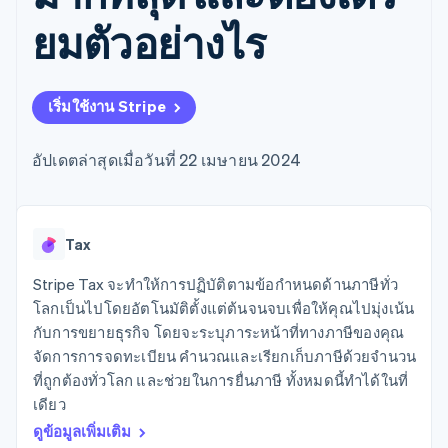
มากกว่า 125
ขายและ VAT
แพลตฟอร์ม
การใช้งาน
รายการ
Authorization
อัตโนมัติ
Revenue
ยมตัวอย่างไร
แผนงานผลิตภัณฑ์
SaaS
ออกบัตรที่มีสเตเบิลคอยน์
Boost
Recognition
การประชุมประจำปีแบบ
รองรับอยู่
ยกระดับการ
เซสชัน
จัดเตรียมและจัดการ
ระบบ
ยอมรับการ
ตำแหน่งงาน
บริการด้วยเอเจนต์
อัตโนมัติ
ชำระเงิน
Link
ห้องข่าว
เริ่มใช้งาน Stripe
ตามอุตสาหกรรม
การชำระเงินที่
สำหรับการ
Stripe
Stripe Press
Sigma
รวดเร็วขึ้น
ทำบัญชี
รายงานที่
บริษัท AI
อัปเดตล่าสุดเมื่อวันที่ 22 เมษายน 2024
แหล่งข้อมูล
ออกแบบเอง
แวดวงครีเอเตอร์
Data
เกม
การติดต่อ
Pipeline
การบริการ การเดินทาง
การเชื่อมต่อการทำงาน
การซิงค์
และสันทนาการ
แอป
ติดต่อฝ่ายขาย
Tax
ข้อมูล
ประกันภัย
ตัวอย่างโค้ด
สมัครเป็นพาร์ทเนอร์
สื่อและความบันเทิง
บล็อกของนักพัฒนา
องค์กรไม่แสวงผลกำไร
สถานะ API
Stripe Tax จะทำให้การปฏิบัติตามข้อกำหนดด้านภาษีทั่ว
บริการเฉพาะทาง
โลกเป็นไปโดยอัตโนมัติตั้งแต่ต้นจนจบเพื่อให้คุณไปมุ่งเน้น
ภาครัฐ
เพิ่มเติม
กับการขยายธุรกิจ โดยจะระบุภาระหน้าที่ทางภาษีของคุณ
ธุรกิจค้าปลีก
Product roadmap
จัดการการจดทะเบียน คำนวณและเรียกเก็บภาษีด้วยจำนวน
ดูสิ่งที่กำลังจะมาถึง
ที่ถูกต้องทั่วโลก และช่วยในการยื่นภาษี ทั้งหมดนี้ทำได้ในที่
Radar
เดียว
ระบบนิเวศ
การป้องกันการฉ้อโกง
ดูข้อมูลเพิ่มเติม
Atlas