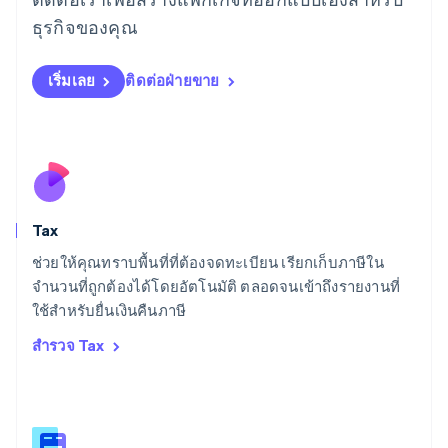
ลัตเวีย
ธุรกิจของคุณ
English
ลิกเตนสไตน์
Deutsch
English
เริ่มเลย
ติดต่อฝ่ายขาย
ลิทัวเนีย
English
สเปน
Español
English
สโลวาเกีย
English
สโลวีเนีย
Tax
English
Italiano
สวิตเซอร์แลนด์
ช่วยให้คุณทราบพื้นที่ที่ต้องจดทะเบียน เรียกเก็บภาษีใน
Deutsch
Français
Italiano
English
จำนวนที่ถูกต้องได้โดยอัตโนมัติ ตลอดจนเข้าถึงรายงานที่
สวีเดน
ใช้สำหรับยื่นเงินคืนภาษี
Svenska
English
สหรัฐอเมริกา
สำรวจ Tax
English
Español
简体中文
สหรัฐอาหรับเอมิเรตส์
English
สหราชอาณาจักร
English