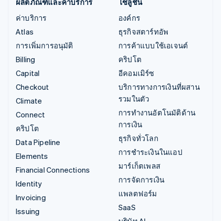
ผลิตภัณฑ์และค่าบริการ
โซลูชัน
ค่าบริการ
องค์กร
Atlas
ธุรกิจสตาร์ทอัพ
การเพิ่มการอนุมัติ
การค้าแบบใช้เอเจนต์
Billing
คริปโต
Capital
อีคอมเมิร์ซ
Checkout
บริการทางการเงินที่ผสาน
รวมในตัว
Climate
การทำงานอัตโนมัติด้าน
Connect
การเงิน
คริปโต
ธุรกิจทั่วโลก
Data Pipeline
การชำระเงินในแอป
Elements
มาร์เก็ตเพลส
Financial Connections
การจัดการเงิน
Identity
แพลตฟอร์ม
Invoicing
SaaS
Issuing
บริษัท AI