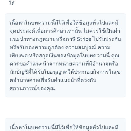
ได้
เนื้อหาในบทความนี้มีไว้เพื่อให้ข้อมูลทั่วไปและมี
จุดประสงค์เพื่อการศึกษาเท่านั้น ไม่ควรใช้เป็นคํา
แนะนําทางกฎหมายหรือภาษี Stripe ไม่รับประกัน
หรือรับรองความถูกต้อง ความสมบูรณ์ ความ
เพียงพอ หรือสกุลเงินของข้อมูลในบทความนี้ คุณ
ควรขอคําแนะนําจากทนายความที่มีอํานาจหรือ
นักบัญชีที่ได้รับใบอนุญาตให้ประกอบกิจการในเข
ตอํานาจศาลเพื่อรับคําแนะนําที่ตรงกับ
สถานการณ์ของคุณ
กรีซ
English
เขตบริหารพิเศษฮ่องกง ประเทศจีน
English
简体中文
แคนาดา
English
Français
โครเอเชีย
เนื้อหาในบทความนี้มีไว้เพื่อให้ข้อมูลทั่วไปและมี
English
Italiano