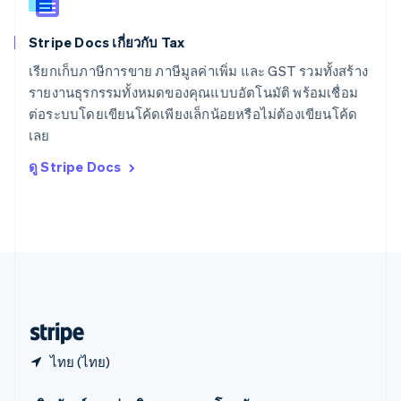
สาธารณรัฐเช็ก
English
Stripe Docs เกี่ยวกับ Tax
สิงคโปร์
English
简体中文
เรียกเก็บภาษีการขาย ภาษีมูลค่าเพิ่ม และ GST รวมทั้งสร้าง
ออสเตรเลีย
รายงานธุรกรรมทั้งหมดของคุณแบบอัตโนมัติ พร้อมเชื่อม
English
ต่อระบบโดยเขียนโค้ดเพียงเล็กน้อยหรือไม่ต้องเขียนโค้ด
ออสเตรีย
เลย
Deutsch
English
อิตาลี
ดู Stripe Docs
Italiano
English
อินเดีย
English
เอสโตเนีย
English
ไอร์แลนด์
English
ฮังการี
English
ไทย (ไทย)