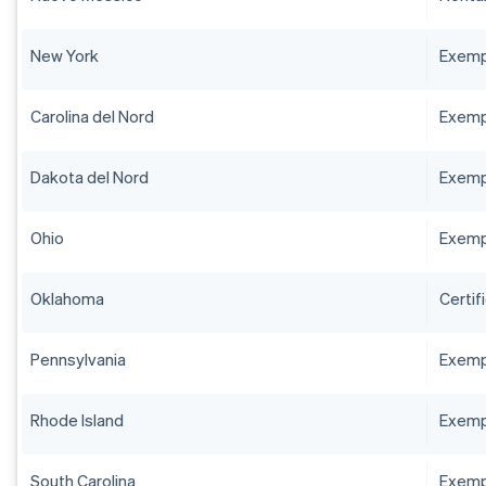
New York
Exempt
Carolina del Nord
Exempt
Dakota del Nord
Exempt
Ohio
Exempt
Oklahoma
Certif
Pennsylvania
Exempt
Rhode Island
Exempt
South Carolina
Exempt