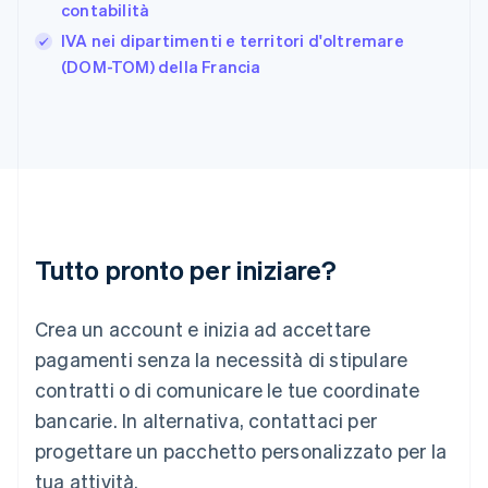
Giappone
contabilità
日本語
English
IVA nei dipartimenti e territori d'oltremare
Gibilterra
(DOM-TOM) della Francia
English
Grecia
English
India
English
Irlanda
English
Italia
Italiano
English
Tutto pronto per iniziare?
Lettonia
English
Liechtenstein
Crea un account e inizia ad accettare
Deutsch
English
Lituania
pagamenti senza la necessità di stipulare
English
contratti o di comunicare le tue coordinate
Lussemburgo
bancarie. In alternativa, contattaci per
Français
Deutsch
English
progettare un pacchetto personalizzato per la
Malaysia
English
简体中文
tua attività.