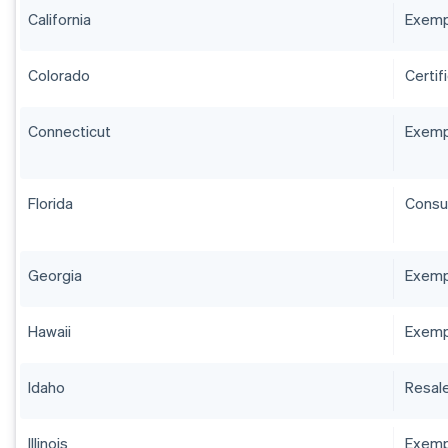
California
Exempt
Colorado
Certif
Connecticut
Exempt
Florida
Consum
Georgia
Exempt
Hawaii
Exemp
Idaho
Resale
Illinois
Exempt