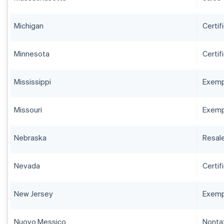
Michigan
Certif
Minnesota
Certif
Mississippi
Exempt
Missouri
Exempt
Nebraska
Resale
Nevada
Certif
New Jersey
Exempt
Nuovo Messico
Nontax