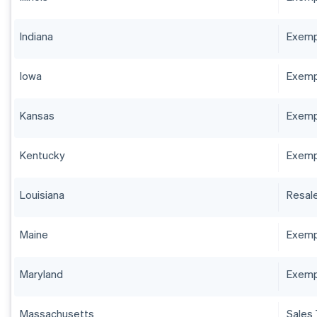
Indiana
Exempt
Iowa
Exempt
Kansas
Exempt
Kentucky
Exempt
Louisiana
Resale
Maine
Exempt
Maryland
Exempt
Massachusetts
Sales 