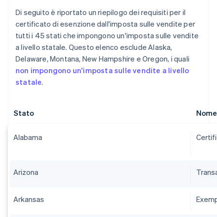
Di seguito è riportato un riepilogo dei requisiti per il
certificato di esenzione dall'imposta sulle vendite per
tutti i 45 stati che impongono un'imposta sulle vendite
a livello statale. Questo elenco esclude Alaska,
Delaware, Montana, New Hampshire e Oregon, i quali
non impongono un'imposta sulle vendite a livello
statale
.
Stato
Nome 
Alabama
Certif
Arizona
Transa
Arkansas
Exempt