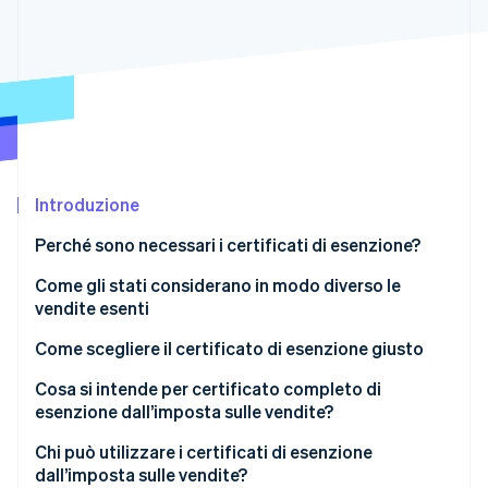
Scopri cosa ti aspetta
Radar
Ecosistema
Prevenzione delle frodi
Partner
Atlas
Stripe App Marketplace
Costituzione di start-up
Climate
Rimozione del carbonio
Introduzione
Identity
Verifica online dell'identità
Perché sono necessari i certificati di esenzione?
Come gli stati considerano in modo diverso le
vendite esenti
Come scegliere il certificato di esenzione giusto
Stripe Sessions 2026
Scopri come Stripe sta costruendo l'infrastruttura economi
Cosa si intende per certificato completo di
Guarda ora
esenzione dall’imposta sulle vendite?
Chi può utilizzare i certificati di esenzione
dall’imposta sulle vendite?