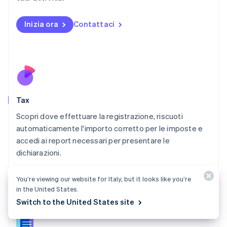
Malta
English
Messico
Inizia ora
Contattaci
Español
English
Norvegia
English
Nuova Zelanda
English
Paesi Bassi
Nederlands
English
Tax
Polonia
English
Scopri dove effettuare la registrazione, riscuoti
Portogallo
automaticamente l'importo corretto per le imposte e
Português
English
accedi ai report necessari per presentare le
RAS di Hong Kong, Cina
dichiarazioni.
English
简体中文
Regno Unito
Scopri Tax
English
You’re viewing our website for Italy, but it looks like you’re
Repubblica Ceca
in the United States.
English
Switch to the United States site
Romania
English