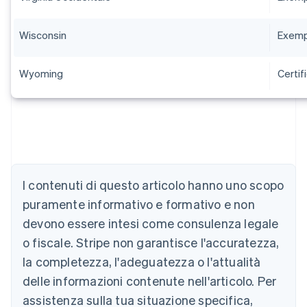
Wisconsin
Exempt
Wyoming
Certif
I contenuti di questo articolo hanno uno scopo
Australia
puramente informativo e formativo e non
English
devono essere intesi come consulenza legale
Austria
o fiscale. Stripe non garantisce l'accuratezza,
Deutsch
English
Belgio
la completezza, l'adeguatezza o l'attualità
Nederlands
Français
Deutsch
English
delle informazioni contenute nell'articolo. Per
Brasile
assistenza sulla tua situazione specifica,
Português
English