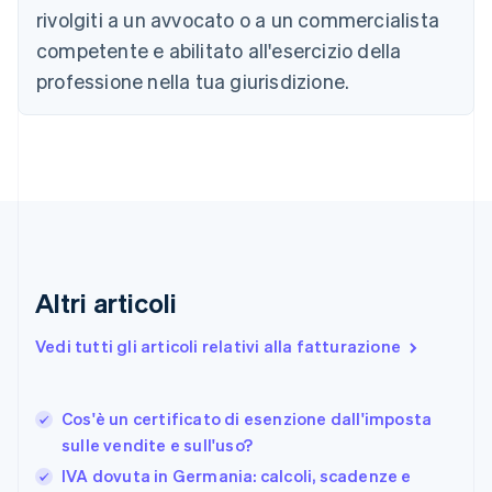
Bulgaria
rivolgiti a un avvocato o a un commercialista
English
competente e abilitato all'esercizio della
Canada
English
Français
professione nella tua giurisdizione.
Cina continentale
简体中文
English
Cipro
English
Croazia
English
Italiano
Danimarca
English
Emirati Arabi Uniti
English
Altri articoli
Estonia
English
Vedi tutti gli articoli relativi alla fatturazione
Finlandia
English
Svenska
Francia
Cos'è un certificato di esenzione dall'imposta
Français
English
sulle vendite e sull'uso?
Germania
IVA dovuta in Germania: calcoli, scadenze e
Deutsch
English