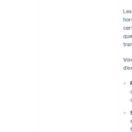
Les
hor
cer
que
tra
Voi
d’e