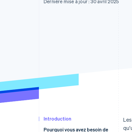
Authorization Boost
Dernière mise à jour : 30 avril 2025
Acceptation optimisée
Link
Paiements accélérés
Financial Connections
Comptes financiers associés
Introduction
Les
qu'
Pourquoi vous avez besoin de