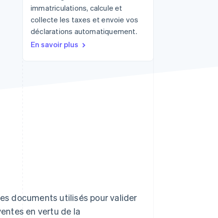
immatriculations, calcule et
collecte les taxes et envoie vos
déclarations automatiquement.
Stripe Sessions 2026
En savoir plus
Découvrez comment
Stripe construit
l’infrastructure
économique de l’IA.
Regarder la vidéo
des documents utilisés pour valider
ventes en vertu de la