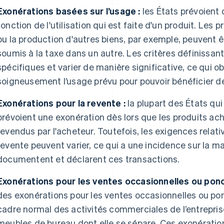
Exonérations basées sur l’usage :
les États prévoient 
fonction de l'utilisation qui est faite d'un produit. Les p
ou la production d'autres biens, par exemple, peuvent
soumis à la taxe dans un autre. Les critères définissant
spécifiques et varier de manière significative, ce qui 
soigneusement l’usage prévu pour pouvoir bénéficier d
Exonérations pour la revente :
la plupart des États qui
prévoient une exonération dès lors que les produits ac
revendus par l'acheteur. Toutefois, les exigences relativ
revente peuvent varier, ce qui a une incidence sur la m
documentent et déclarent ces transactions.
Exonérations pour les ventes occasionnelles ou ponc
des exonérations pour les ventes occasionnelles ou pon
cadre normal des activités commerciales de l’entrepri
meubles de bureau dont elle se sépare. Ces exonératio