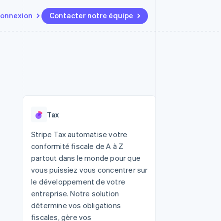
onnexion
Contacter notre équipe
Ressources
Écosystème
Contact
t marketplaces
Plus
Intégrations d'applications
Partenaires
Contacter notre équipe
Product roadmap
elle
Exemples de code
Stripe App Marketplace
Devenir partenaire
Découvrez les prochaines
r les
Blog des développeurs
évolutions
rs
État de l'API
 platforms
Radar
ciers intégrés
Tax
Prévention de la fraude
ratif
es et virtuelles
Atlas
Stripe Tax automatise votre
Constitution de start-up
conformité fiscale de A à Z
Climate
partout dans le monde pour que
Élimination du carbone
vous puissiez vous concentrer sur
Identity
le développement de votre
Vérification de l'identité
entreprise. Notre solution
détermine vos obligations
fiscales, gère vos