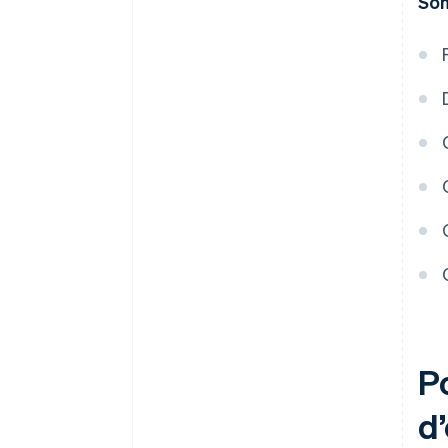
So
P
d