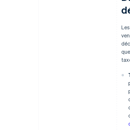
d
Les
ven
déc
que
tax