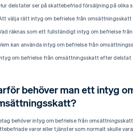
Hur delstater ser på skattebefriad försäljning på olika 
Att välja rätt intyg om befrielse från omsättningsskatt
Vad räknas som ett fullständigt intyg om befrielse fr
Vem kan använda intyg om befrielse från omsättnings
Intyg om befrielse från omsättningsskatt efter delstat
arför behöver man ett intyg om
msättningsskatt?
etag behöver intyg om befrielse från omsättningsskatt 
ttebefriade varor eller tjänster som normalt skulle var