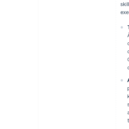
ski
exe