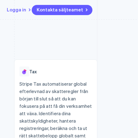
Logga in
Kontakta säljteamet
Resurser
Ecosystem
Kontakt
ch
Mer
er
Appintegrationer
Partner
Kontakta säljteamet
Product roadmap
Kodexempel
Stripe App Marketplace
Bli partner
Se vad som kommer härnäst
Utvecklarblogg
r plattformar
tid
API-status
Radar
 plattformar
Bedrägeribekämpning
nanstjänster
Tax
Atlas
tuella kort
Bolagsbildning för startups
Stripe Tax automatiserar global
efterlevnad av skatteregler från
Climate
Koldioxidinfångning
början till slut så att du kan
fokusera på att få din verksamhet
Identity
Identitetsverifiering online
att växa. Identifiera dina
skattskyldigheter, hantera
registreringar, beräkna och ta ut
rätt skattebelopp globalt samt