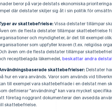
llnader beror på varje delstats ekonomiska prioriteringa
mpel där delstater skiljer sig åt i sin politik för omsätt
Typer av skattebefrielse:
Vissa delstater tillämpar sk
Även om de flesta delstater tillämpar skattebefrielse f
organisationer och myndigheter, är det till exempel olika
organisationer som uppfyller kraven (t.ex. religiösa orga
Och även om de flesta delstater tillämpar skattebefrie
och receptbelagda läkemedel,
beskattar andra delsta
Användningsbaserade skattebefrielser:
Delstater har
på hur en vara används. Varor som används vid tillverkn
kan till exempel vara skattebefriade i en delstat men sk
som definierar "användning" kan vara mycket specifika o
att företag noggrant dokumenterar den avsedda använd
till skattebefrielse.