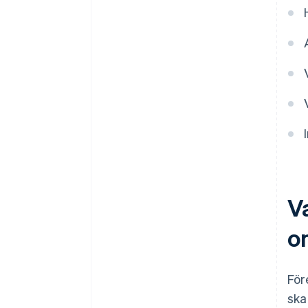
V
o
För
ska