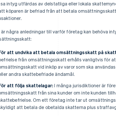
sa intyg utfärdas av delstatliga eller lokala skattemy
att köparen är befriad från att betala omsättningsskatt 
nsaktioner.
 är några anledningar till varför företag kan behöva int
ättningsskatt:
För att undvika att betala omsättningsskatt på skat
befrielse från omsättningsskatt erhålls vanligtvis för a
omsättningsskatt vid inköp av varor som ska användas til
eller andra skattebefriade ändamål.
För att följa skattelagar:
I många jurisdiktioner är före
omsättningsskatt från sina kunder om inte kunden tillha
skattebefrielse. Om ett företag inte tar ut omsättningss
skyldigt att betala de obetalda skatterna plus straffavg