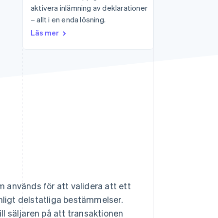
aktivera inlämning av deklarationer
– allt i en enda lösning.
Stripe Sessions 2026
Läs mer
Se hur Stripe bygger den
ekonomiska
infrastrukturen för AI.
Titta nu
 används för att validera att ett
nligt delstatliga bestämmelser.
ll säljaren på att transaktionen