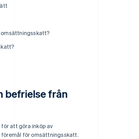
sätt
ån omsättningsskatt?
skatt?
 befrielse från
för att göra inköp av
a föremål för omsättningsskatt.