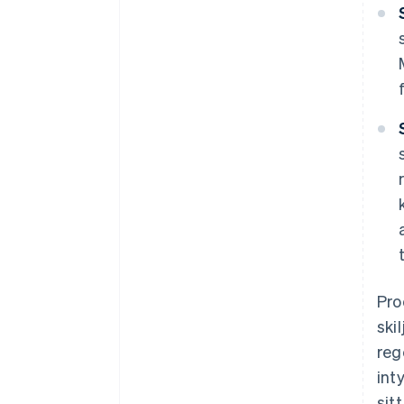
Pro
ski
reg
int
sit