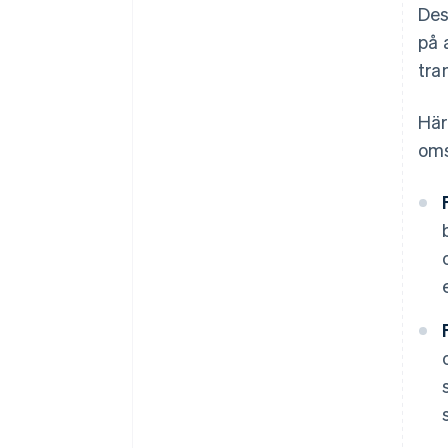
Des
på 
tra
Här
oms