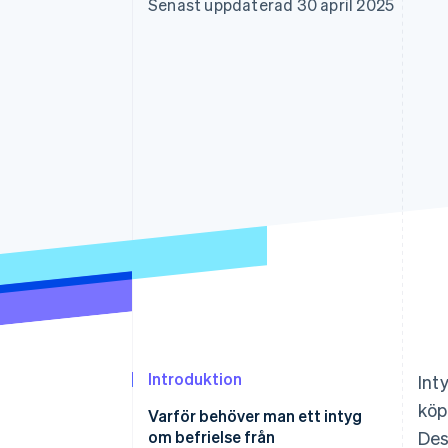
Senast uppdaterad 30 april 2025
Accelererad kassaprocess
Financial Connections
Länkade finanskontodata
Introduktion
Int
köp
Varför behöver man ett intyg
om befrielse från
Des