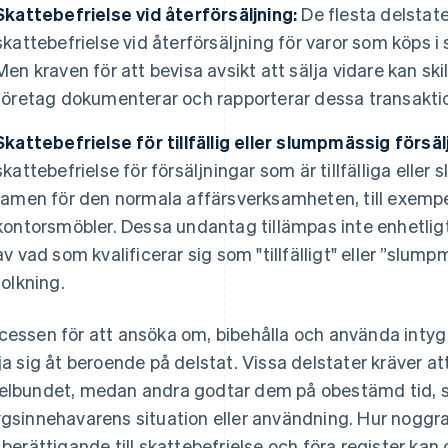
Skattebefrielse vid återförsäljning:
De flesta delstat
skattebefrielse vid återförsäljning för varor som köps i 
Men kraven för att bevisa avsikt att sälja vidare kan skil
företag dokumenterar och rapporterar dessa transakti
Skattebefrielse för tillfällig eller slumpmässig försäl
skattebefrielse för försäljningar som är tillfälliga ell
ramen för den normala affärsverksamheten, till exempe
kontorsmöbler. Dessa undantag tillämpas inte enhetligt i
av vad som kvalificerar sig som "tillfälligt" eller ”slump
tolkning.
cessen för att ansöka om, bibehålla och använda intyg
lja sig åt beroende på delstat. Vissa delstater kräver a
elbundet, medan andra godtar dem på obestämd tid, såv
ygsinnehavarens situation eller användning. Hur nogg
t berättigande till skattebefrielse och föra register ka