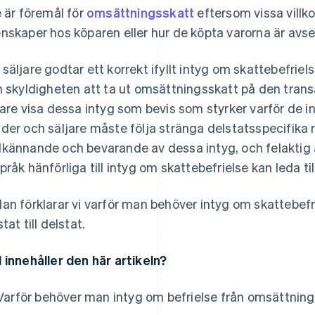
e är föremål för
omsättningsskatt
eftersom vissa villko
nskaper hos köparen eller hur de köpta varorna är avs
säljare godtar ett korrekt ifyllt intyg om skattebefrie
n skyldigheten att ta ut omsättningsskatt på den trans
jare visa dessa intyg som bevis som styrker varför de i
der och säljare måste följa stränga delstatsspecifika ri
kännande och bevarande av dessa intyg, och felaktig 
pråk hänförliga till intyg om skattebefrielse kan leda til
an förklarar vi varför man behöver intyg om skattebefr
tat till delstat.
 innehåller den här artikeln?
Varför behöver man intyg om befrielse från omsättnin