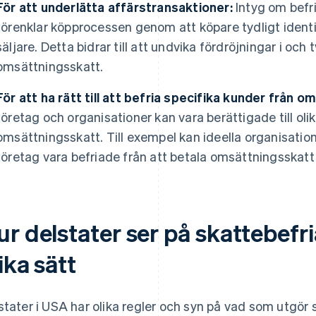
För att underlätta affärstransaktioner:
Intyg om befr
förenklar köpprocessen genom att köpare tydligt identi
säljare. Detta bidrar till att undvika fördröjningar i och
omsättningsskatt.
För att ha rätt till att befria specifika kunder från 
företag och organisationer kan vara berättigade till olik
omsättningsskatt. Till exempel kan ideella organisatio
företag vara befriade från att betala omsättningsskatt 
r delstater ser på skattebefri
ika sätt
stater i USA har olika regler och syn på vad som utgör 