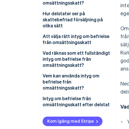
omsättningsskatt?
int
ege
Hur delstater ser på
skattebefriad försäljning på
olika sätt
Om 
frå
Att välja rätt intyg om befrielse
från omsättningsskatt
säl
Kun
Vad räknas som ett fullständigt
intyg om befrielse från
god
omsättningsskatt?
ans
Vem kan använda intyg om
befrielse från
Ned
omsättningsskatt?
dels
Intyg om befrielse från
omsättningsskatt efter delstat
Vad
Kom igång med Stripe