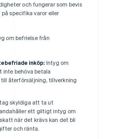
ndigheter och fungerar som bevis
på specifika varor eller
yg om befrielse från
tebefriade inköp:
Intyg om
tt inte behöva betala
l återförsäljning, tillverkning
tag skyldiga att ta ut
ndahåller ett giltigt intyg om
katt när det krävs kan det bli
ifter och ränta.