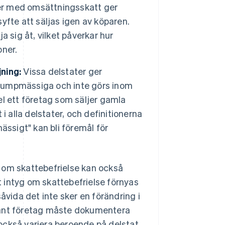
er med omsättningsskatt ger
syfte att säljas igen av köparen.
ja sig åt, vilket påverkar hur
oner.
jning:
Vissa delstater ger
er slumpmässiga och inte görs inom
l ett företag som säljer gamla
 alla delstater, och definitionerna
mässigt" kan bli föremål för
 om skattebefrielse kan också
tt intyg om skattebefrielse förnyas
ida det inte sker en förändring i
rant företag måste dokumentera
n också variera beroende på delstat,