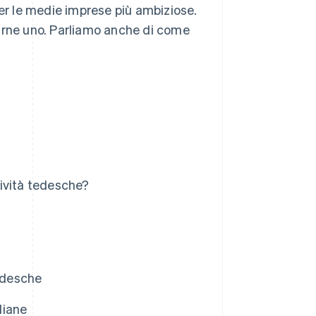
per le medie imprese più ambiziose.
rarne uno. Parliamo anche di come
tività tedesche?
tedesche
diane