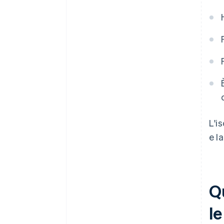
L'i
e l
Qu
le