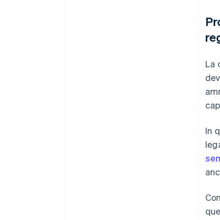
Pr
re
La 
dev
amm
cap
In 
leg
sem
anc
Con
que