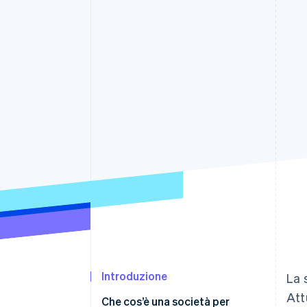
Link
Pagamento accelerato
Financial Connections
Conti finanziari collegati
Introduzione
La 
Att
Che cos’è una società per