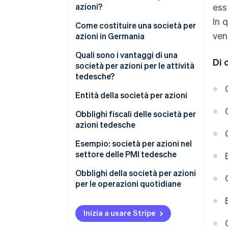
azioni?
ess
In 
Come costituire una società per
ven
azioni in Germania
Procedura di costituzione ed
Quali sono i vantaggi di una
Di 
effetti di carattere giuridico
società per azioni per le attività
della registrazione
tedesche?
Vantaggi finanziari e di
Entità della società per azioni
struttura del capitale
Consiglio di amministrazione
Obblighi fiscali delle società per
Vantaggi strutturali e
azioni tedesche
Consiglio di Sorveglianza
organizzativi
Imposte sulle società e sul
Esempio: società per azioni nel
Assemblea generale annuale
Espansione internazionale e
commercio a livello di attività
settore delle PMI tedesche
accesso al mercato dei capitali
Come interagiscono i corpi
Tassazione degli utili distribuiti
Società per azioni e società a
Obblighi della società per azioni
aziendali
a livello di azionista
responsabilità limitata
per le operazioni quotidiane
Trattenimento degli utili per
Contabilità, revisione contabile
rafforzare la base patrimoniale
e divulgazione
Inizia a usare Stripe