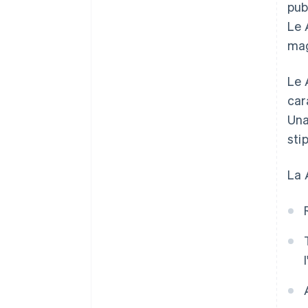
pub
Le 
mag
Le 
car
Una
sti
La 