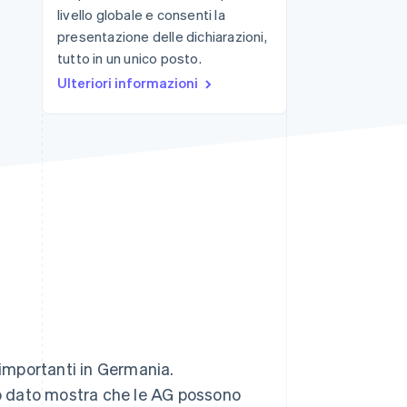
livello globale e consenti la
presentazione delle dichiarazioni,
tutto in un unico posto.
Stripe Sessions 2026
Scopri come Stripe sta
Ulteriori informazioni
costruendo
l'infrastruttura
economica per l'IA.
Guarda ora
 importanti in Germania.
o dato mostra che le AG possono