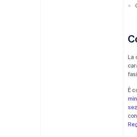
C
La 
car
fas
È c
min
sez
con
Reg