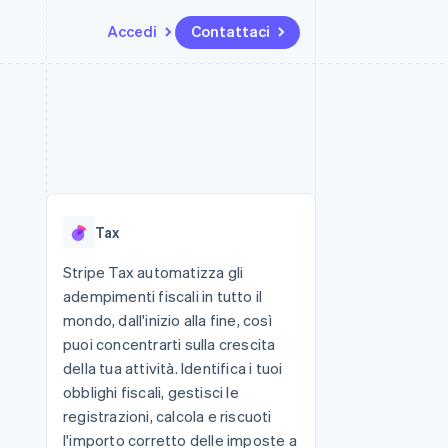
Accedi
Contattaci
Risorse
Ecosistema
Recapiti
me e marketplace
Altro
Integrazioni app
Partner
Contattaci
Product roadmap
ns
Esempi di codice
Stripe App Marketplace
Diventa nostro partner
Scopri cosa ti aspetta
 piattaforme
Blog per sviluppatori
 platforms
ibero
Stato dell'API
Radar
ari integrati
Prevenzione delle frodi
Tax
 fisiche
Atlas
Costituzione di start-up
Stripe Tax automatizza gli
adempimenti fiscali in tutto il
Climate
Rimozione del carbonio
mondo, dall'inizio alla fine, così
puoi concentrarti sulla crescita
Identity
Verifica online dell'identità
della tua attività. Identifica i tuoi
obblighi fiscali, gestisci le
registrazioni, calcola e riscuoti
l'importo corretto delle imposte a