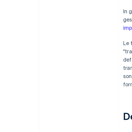
In 
ges
imp
Le 
"tr
def
tra
son
for
De