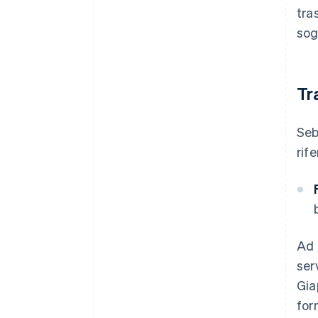
tra
sog
Tr
Seb
rif
Ad 
ser
Gia
for