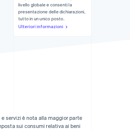
livello globale e consenti la
presentazione delle dichiarazioni,
tutto in un unico posto.
Stripe Sessions 2026
Scopri come Stripe sta
Ulteriori informazioni
costruendo
l'infrastruttura
economica per l'IA.
Guarda ora
 e servizi è nota alla maggior parte
mposta sui consumi relativa ai beni