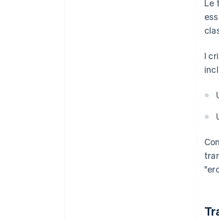
Le 
ess
cla
I c
inc
Con
tra
"er
Tr