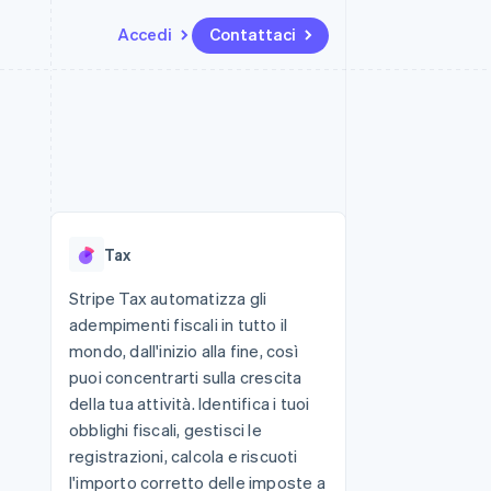
Accedi
Contattaci
Risorse
Ecosistema
Recapiti
me e marketplace
Altro
Integrazioni app
Partner
Contattaci
Product roadmap
ns
Esempi di codice
Stripe App Marketplace
Diventa nostro partner
Scopri cosa ti aspetta
 piattaforme
Blog per sviluppatori
 platforms
ibero
Stato dell'API
Radar
ari integrati
Prevenzione delle frodi
Tax
 fisiche
Atlas
Costituzione di start-up
Stripe Tax automatizza gli
adempimenti fiscali in tutto il
Climate
Rimozione del carbonio
mondo, dall'inizio alla fine, così
puoi concentrarti sulla crescita
Identity
Verifica online dell'identità
della tua attività. Identifica i tuoi
obblighi fiscali, gestisci le
registrazioni, calcola e riscuoti
l'importo corretto delle imposte a