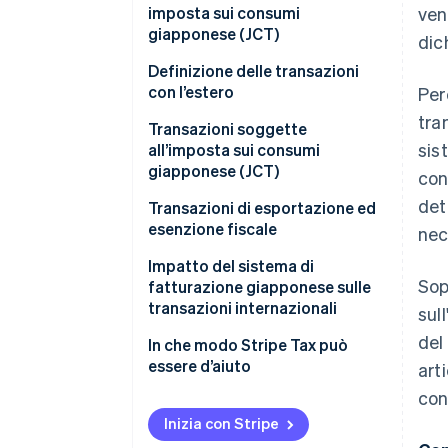
imposta sui consumi
ven
giapponese (JCT)
dic
Definizione delle transazioni
con l’estero
Per
tra
Transazioni con l’estero
Transazioni soggette
sis
classificate come trasferimenti
all’imposta sui consumi
e prestiti di beni
giapponese (JCT)
con
det
Transazioni con l’estero
Transazioni nazionali
Transazioni di esportazione ed
classificate come prestazione
esenzione fiscale
nec
Transazioni di importazione
di servizi
Impatto del sistema di
Sop
fatturazione giapponese sulle
transazioni internazionali
sul
del
Transazioni con aziende estere
In che modo Stripe Tax può
aventi un’organizzazione stabile
essere d’aiuto
art
(PE) in Giappone
con
Transazioni con attività estere
Inizia con Stripe
soggette a JCT senza PE