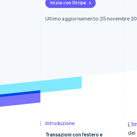
Inizia con Stripe
Link
Pagamento accelerato
Financial Connections
Ultimo aggiornamento: 25 novembre 2
Conti finanziari collegati
Introduzione
L'
I
dei
Transazioni con l’estero e