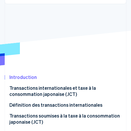
Découvrez les prochaines évolutions
Commerce en ligne
Radar
Prévention de la fraude
Écosystème
Atlas
Constitution de start-up
Partenaires
Climate
Stripe App Marketplace
Élimination du carbone
Identity
Vérification de l'identité
Introduction
Transactions internationales et taxe à la
consommation japonaise (JCT)
Stripe Sessions 2026
Découvrez comment Stripe construit l’infrastructure écono
Définition des transactions internationales
Regarder la vidéo
Transactions internationales classées comme
Transactions soumises à la taxe à la consommation
transferts d’actifs et prêts
japonaise (JCT)