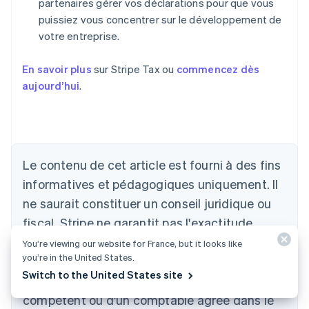
partenaires gérer vos déclarations pour que vous
puissiez vous concentrer sur le développement de
votre entreprise.
En savoir plus
sur Stripe Tax ou
commencez dès
aujourd’hui
.
Le contenu de cet article est fourni à des fins
Allemagne
Deutsch
English
informatives et pédagogiques uniquement. Il
Australie
ne saurait constituer un conseil juridique ou
English
Autriche
fiscal. Stripe ne garantit pas l'exactitude,
Deutsch
English
l'exhaustivité, la pertinence, ni l'actualité des
You’re viewing our website for France, but it looks like
Belgique
you’re in the United States.
informations contenues dans cet article. Nous
Nederlands
Français
Deutsch
English
Switch to the United States site
Brésil
vous conseillons de solliciter l'avis d'un avocat
Português
English
compétent ou d'un comptable agréé dans le
Bulgarie