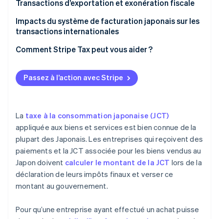
Transactions internationales classées comme
Transactions nationales
Transactions d’exportation et exonération fiscale
fourniture de services
Importer des transactions
Impacts du système de facturation japonais sur les
transactions internationales
Transactions avec des entreprises étrangères ayant
Comment Stripe Tax peut vous aider ?
des établissements stables (PE) au Japon.
Transactions avec des entreprises étrangères
Passez à l’action avec Stripe
soumises à la JCT sans établissements stables
La
taxe à la consommation japonaise (JCT)
appliquée aux biens et services est bien connue de la
plupart des Japonais. Les entreprises qui reçoivent des
paiements et la JCT associée pour les biens vendus au
Japon doivent
calculer le montant de la JCT
lors de la
déclaration de leurs impôts finaux et verser ce
montant au gouvernement.
Pour qu’une entreprise ayant effectué un achat puisse