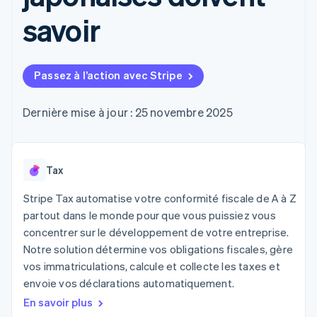
UI flexibles
Recognition
cryptomonnaie
l’application
Gérer des
Moyens de
Comptabilité
savoir
Entreprise
intégrables
Marketplaces
abonnements
paiement
automatisée
Gestion financière
Proposer une
Accès à plus
Stripe Sigma
Roadmap produit
Plateformes
facturation à l'usage
de 125
Rapports
Sessions : conférence
SaaS
Émettre des cartes
Terminal
personnalisés
annuelle
bancaires adossées à
Passez à l’action avec Stripe
Paiements en
Data Pipeline
Carrières
des stablecoins
personne
Synchronisation
Communiqués de
Fournir et gérer des
Authorization
des données
presse
Dernière mise à jour : 25 novembre 2025
services avec des
Par secteur
Boost
Stripe Press
agents
Acceptation
optimisée
Entreprises d'IA
Link
Économie des
Tax
Paiements
créateurs
Contact
Ressources
Jeux
accélérés
Stripe Tax automatise votre conformité fiscale de A à Z
Hôtellerie, voyages et
Financial
Contacter notre équipe
loisirs
Intégrations
Connections
partout dans le monde pour que vous puissiez vous
Assurance
d'applications
Comptes
Devenir partenaire
concentrer sur le développement de votre entreprise.
Médias et
Exemples de code
financiers
Notre solution détermine vos obligations fiscales, gère
divertissements
Blog des développeurs
associés
Organisations à but
vos immatriculations, calcule et collecte les taxes et
non lucratif
État de l'API
envoie vos déclarations automatiquement.
Services aux
Plus
entreprises
En savoir plus
Product roadmap
Secteur public