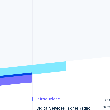
Link
Pagamento accelerato
Financial Connections
Conti finanziari collegati
Introduzione
Le 
nec
Digital Services Tax nel Regno