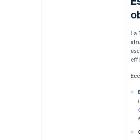
Es
ob
La 
str
esc
eff
Ecc