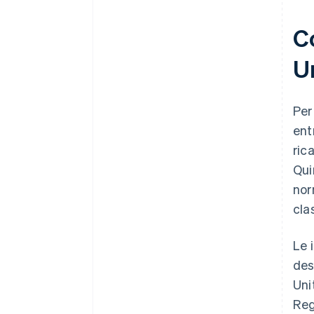
Co
U
Per
ent
ric
Qui
nor
cla
Le i
des
Uni
Reg