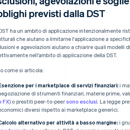
clusioni, agevolazioni e soglie 
blighi previsti dalla DST
DST ha un ambito di applicazione intenzionalmente rist
utturali che aiutano a limitarne l'applicazione a specific
lusioni e agevolazioni aiutano a chiarire quali modelli d
ettivamente nell'ambito di applicazione della DST.
o come si articola:
Esenzione per i marketplace di servizi finanziari:
i ma
negoziazione di strumenti finanziari, materie prime, v
o FX
) o prestiti peer-to-peer
sono esclusi
. La legge pr
economici diversi rispetto ai marketplace generici.
Calcolo alternativo per attività a basso margine:
i gr