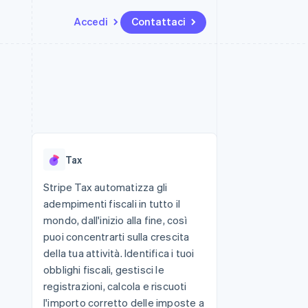
Accedi
Contattaci
Risorse
Ecosistema
Recapiti
me e marketplace
Altro
Integrazioni app
Partner
Contattaci
Product roadmap
ns
Esempi di codice
Stripe App Marketplace
Diventa nostro partner
Scopri cosa ti aspetta
 piattaforme
Blog per sviluppatori
 platforms
ibero
Stato dell'API
Radar
ari integrati
Prevenzione delle frodi
Tax
 fisiche
Atlas
Costituzione di start-up
Stripe Tax automatizza gli
adempimenti fiscali in tutto il
Climate
Rimozione del carbonio
mondo, dall'inizio alla fine, così
puoi concentrarti sulla crescita
Identity
Verifica online dell'identità
della tua attività. Identifica i tuoi
obblighi fiscali, gestisci le
registrazioni, calcola e riscuoti
l'importo corretto delle imposte a