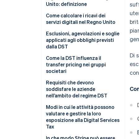
Unito: definizione
suf
ute
Come calcolare i ricavi dei
bri
servizi digitali nel Regno Unito
pia
Esclusioni, agevolazioni e soglie
gen
applicati agli obblighi previsti
dalla DST
Di 
Come la DST influenza il
esc
transfer pricing nei gruppi
societari
con
Requisiti che devono
Con
soddisfare le aziende
nell’ambito del regime DST
Modi in cui le attività possono
valutare e gestire la loro
esposizione alla Digital Services
Tax
Fai un inventario di tutti i servizi
In che modo Stripe può essere