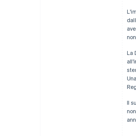
L'i
dal
ave
non
La 
all
ster
Una
Reg
Il 
non
ann