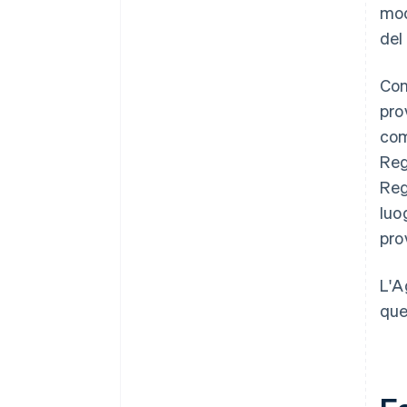
mod
del
Con
pro
com
Reg
Reg
luo
pro
L'A
que