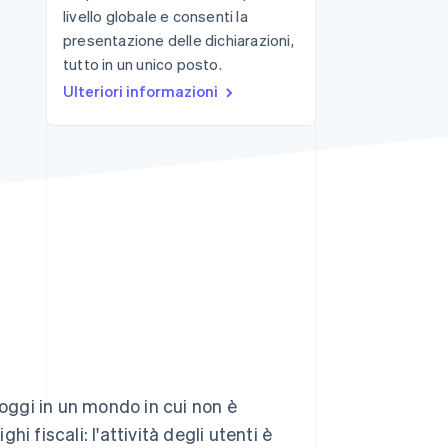
livello globale e consenti la
presentazione delle dichiarazioni,
tutto in un unico posto.
Stripe Sessions 2026
Scopri come Stripe sta
Ulteriori informazioni
costruendo
l'infrastruttura
economica per l'IA.
Guarda ora
 oggi in un mondo in cui non è
 fiscali: l'attività degli utenti è