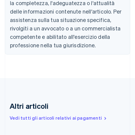
la completezza, l'adeguatezza o l'attualità
Bulgaria
English
delle informazioni contenute nell'articolo. Per
Canada
assistenza sulla tua situazione specifica,
English
Français
Cina continentale
rivolgiti a un avvocato o a un commercialista
简体中文
English
competente e abilitato all'esercizio della
Cipro
professione nella tua giurisdizione.
English
Croazia
English
Italiano
Danimarca
English
Emirati Arabi Uniti
English
Estonia
English
Finlandia
Altri articoli
English
Svenska
Francia
Vedi tutti gli articoli relativi ai pagamenti
Français
English
Germania
Deutsch
English