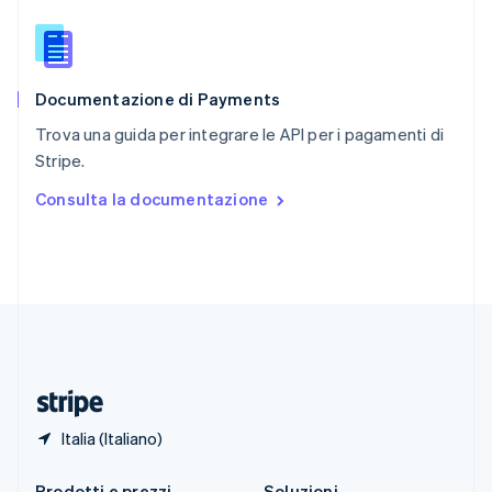
Singapore
English
简体中文
Slovacchia
English
Documentazione di Payments
Slovenia
English
Italiano
Trova una guida per integrare le API per i pagamenti di
Spagna
Stripe.
Español
English
Stati Uniti
Consulta la documentazione
English
Español
简体中文
Svezia
Svenska
English
Svizzera
Deutsch
Français
Italiano
English
Thailandia
ไทย
English
Ungheria
English
Italia (Italiano)
Prodotti e prezzi
Soluzioni