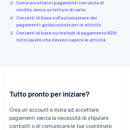
Come accettare i pagamenti con carta di
Giappone
日本語
English
credito senza un lettore di carte
Gibilterra
Concetti di base sull'automazione dei
English
pagamenti: guida iniziale per le attività
Grecia
English
Concetti di base sui metodi di pagamento B2B:
India
tutto quello che devono sapere le attività
English
Irlanda
English
Italia
Italiano
English
Lettonia
English
Liechtenstein
Deutsch
English
Tutto pronto per iniziare?
Lituania
English
Crea un account e inizia ad accettare
Lussemburgo
Français
Deutsch
English
pagamenti senza la necessità di stipulare
Malaysia
contratti o di comunicare le tue coordinate
English
简体中文