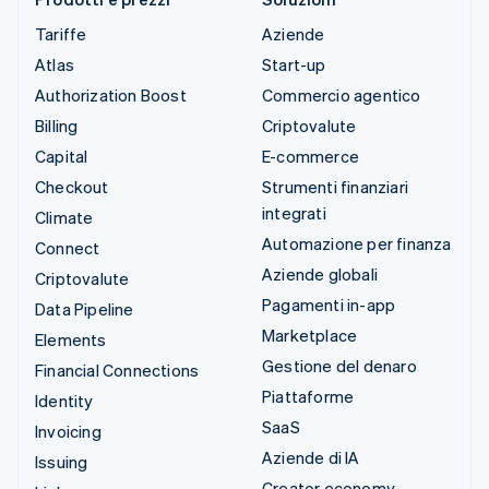
Tariffe
Aziende
Atlas
Start-up
Authorization Boost
Commercio agentico
Billing
Criptovalute
Capital
E-commerce
Checkout
Strumenti finanziari
integrati
Climate
Automazione per finanza
Connect
Aziende globali
Criptovalute
Pagamenti in-app
Data Pipeline
Marketplace
Elements
Gestione del denaro
Financial Connections
Piattaforme
Identity
SaaS
Invoicing
Aziende di IA
Issuing
Creator economy