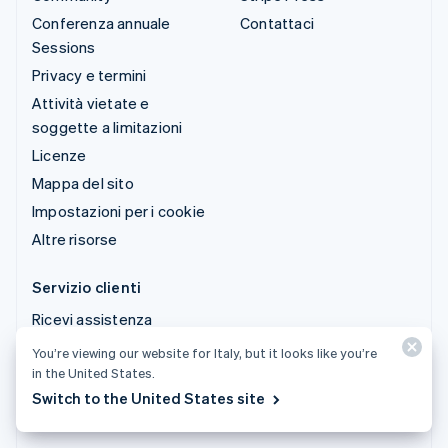
Conferenza annuale
Contattaci
Sessions
Privacy e termini
Attività vietate e
soggette a limitazioni
Licenze
Mappa del sito
Impostazioni per i cookie
Altre risorse
Servizio clienti
Ricevi assistenza
Piani di assistenza
You’re viewing our website for Italy, but it looks like you’re
gestita
in the United States.
Switch to the United States site
© 2026 Stripe, LLC