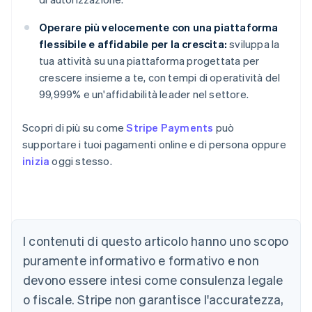
Operare più velocemente con una piattaforma
flessibile e affidabile per la crescita:
sviluppa la
tua attività su una piattaforma progettata per
crescere insieme a te, con tempi di operatività del
99,999% e un'affidabilità leader nel settore.
Scopri di più su come
Stripe Payments
può
supportare i tuoi pagamenti online e di persona oppure
inizia
oggi stesso.
Australia
English
Austria
I contenuti di questo articolo hanno uno scopo
Deutsch
English
puramente informativo e formativo e non
Belgio
devono essere intesi come consulenza legale
Nederlands
Français
Deutsch
English
Brasile
o fiscale. Stripe non garantisce l'accuratezza,
Português
English