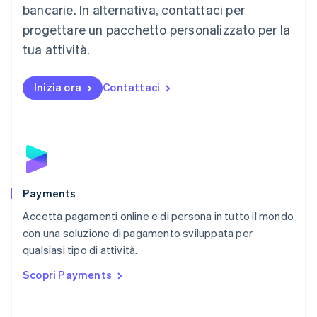
Malta
bancarie. In alternativa, contattaci per
English
progettare un pacchetto personalizzato per la
Messico
tua attività.
Español
English
Norvegia
English
Inizia ora
Contattaci
Nuova Zelanda
English
Paesi Bassi
Nederlands
English
Polonia
English
Portogallo
Português
English
Payments
RAS di Hong Kong, Cina
Accetta pagamenti online e di persona in tutto il mondo
English
简体中文
con una soluzione di pagamento sviluppata per
Regno Unito
English
qualsiasi tipo di attività.
Repubblica Ceca
Scopri Payments
English
Romania
English