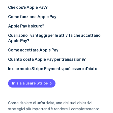
Scopri cosa ti aspetta
Che cos’è Apple Pay?
Radar
Ecosistema
Prevenzione delle frodi
Come funziona Apple Pay
Partner
Atlas
Pagamenti di persona
Apple Pay è sicuro?
Stripe App Marketplace
Costituzione di start-up
Pagamenti online
Quali sono i vantaggi per le attività che accettano
Climate
Rimozione del carbonio
Apple Pay?
Identity
Flusso più veloce
Come accettare Apple Pay
Verifica online dell'identità
Transazioni sicure
Pagamenti di persona
Quanto costa Apple Pay per transazione?
Attrito ridotto
Online
In che modo Stripe Payments può essere d’aiuto
Tassi di conversione più elevati
Nelle applicazioni mobili
Stripe Sessions 2026
Inizia a usare Stripe
Scopri come Stripe sta costruendo l'infrastruttura economi
Elevata adozione del wallet
Guarda ora
Come titolare di un'attività, uno dei tuoi obiettivi
strategici più importanti è rendere il completamento