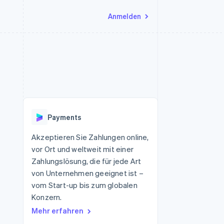
Anmelden
Ressourcen
Ecosystem
Kontakt
nd Marktplätze
Mehr
App-Integrationen
Partner
Sales-Team kontaktieren
Product roadmap
Code-Beispiele
Stripe App-Marktplatz
Partner werden
Ausblick
 Plattformen
Entwickler-Blog
 platforms
eit
API-Status
Radar
Betrugsprävention
eistungen
Payments
Atlas
onen
virtuelle Karten
Start-up-Gründung
Akzeptieren Sie Zahlungen online,
vor Ort und weltweit mit einer
Climate
CO₂-Entnahme
Zahlungslösung, die für jede Art
von Unternehmen geeignet ist –
Identity
Online-Identitätsprüfung
vom Start-up bis zum globalen
Konzern.
Mehr erfahren