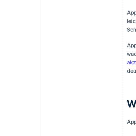
App
lei
Sen
App
wac
akz
deu
W
App