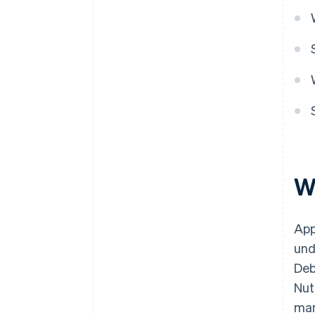
W
App
und
Deb
Nut
man