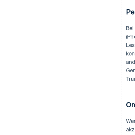
Pe
Bei
iPh
Les
kon
and
Ger
Tra
On
Wen
akz