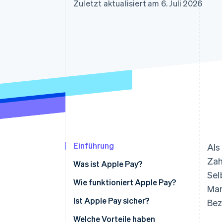
Optimierung der
Datensynchronisier
Zuletzt aktualisiert am 6. Juli 2026
Autorisierungsraten
Link
Beschleunigter Bezahlvorgang
Financial Connections
Verbundene Finanzdaten
Einführung
Als
Zah
Was ist Apple Pay?
Sel
Wie funktioniert Apple Pay?
Mar
Persönliche Zahlungen
Ist Apple Pay sicher?
Bez
Online-Zahlungen
Welche Vorteile haben