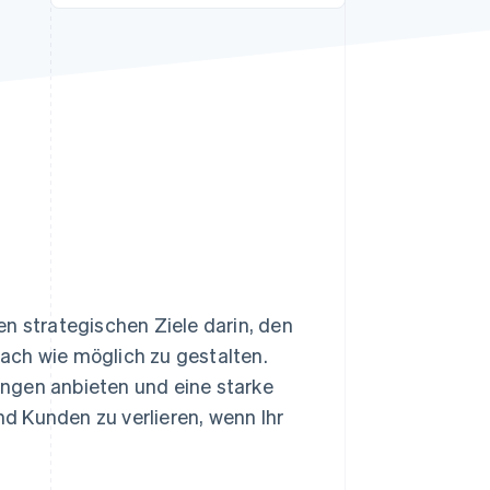
Stripe-Sessions 2026
Erfahren Sie, wie Stripe
Lösungen für die
Wirtschaftsinfrastruktur
für KI aufbaut.
Jetzt ansehen
n strategischen Ziele darin, den
ach wie möglich zu gestalten.
ngen anbieten und eine starke
d Kunden zu verlieren, wenn Ihr