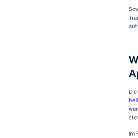
Sow
Tra
aut
W
A
Die
bel
wer
ste
Im 