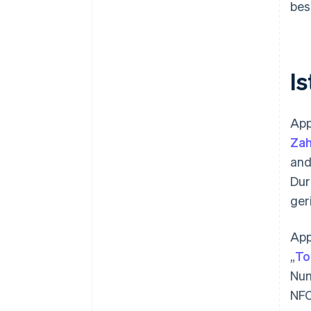
bes
I
App
Za
and
Dur
ger
App
„
To
Num
NFC