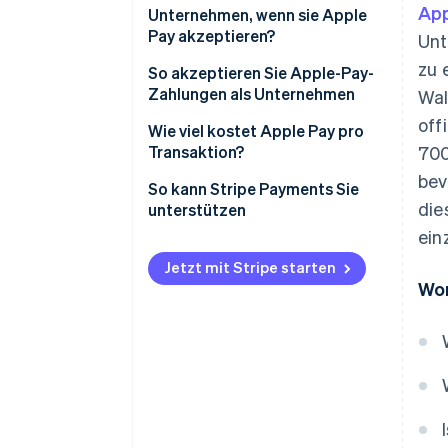
App
Unternehmen, wenn sie Apple
Pay akzeptieren?
Unt
zu 
Schnellerer Ablauf
So akzeptieren Sie Apple-Pay-
Zahlungen als Unternehmen
Wal
Sichere Transaktionen
off
Vor-Ort-Zahlungen
Wie viel kostet Apple Pay pro
Verringerung von
Transaktion?
700
Reibungspunkten
Online
bev
So kann Stripe Payments Sie
Höhere Konversionsraten
In mobilen Apps
die
unterstützen
ein
Hohe Wallet-Akzeptanz
Jetzt mit Stripe starten
Wor