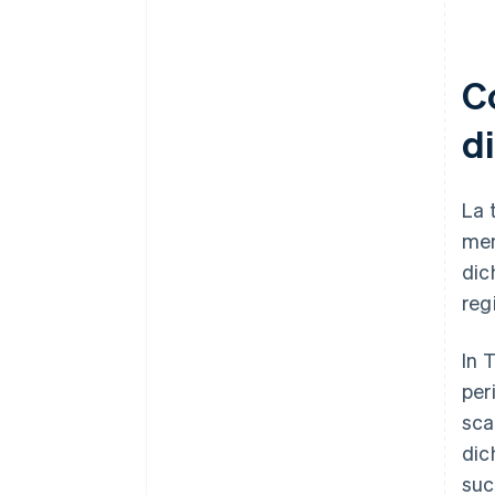
C
d
La 
men
dic
reg
In 
per
sca
dic
suc