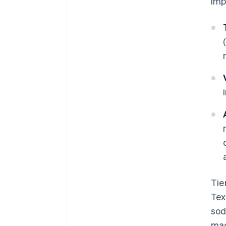
imp
Tie
Tex
sod
mag