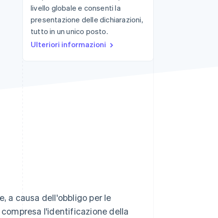
livello globale e consenti la
presentazione delle dichiarazioni,
tutto in un unico posto.
Stripe Sessions 2026
Scopri come Stripe sta
Ulteriori informazioni
costruendo
l'infrastruttura
economica per l'IA.
Guarda ora
, a causa dell'obbligo per le
e, compresa l'identificazione della