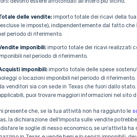
orti devono essere arrotondati all'intero più vicino.
Totale delle vendite:
importo totale dei ricavi della tua
(escluse le imposte), indipendentemente dal fatto che l
nel periodo di riferimento.
Vendite imponibili:
importo totale dei ricavi realizzati 
imponibili nel periodo di riferimento.
Acquisti imponibili:
importo totale delle spese sostenute
noleggi o locazioni imponibili nel periodo di riferimento.
da venditori sia con sede in Texas che fuori dallo stato.
applicabili, puoi trovare maggiori informazioni nel sito 
ni presente che, se la tua attività non ha raggiunto le
s
as, la dichiarazione dell'imposta sulle vendite potrebb
disfare le soglie di nesso economico, se un'attività ha 
azzino in Texas e vende beni e/o servizi imponibili, dev