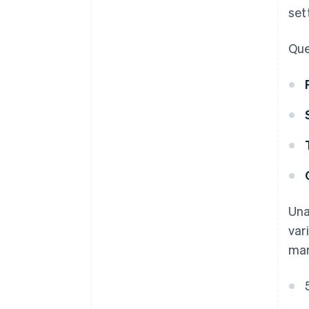
set
Que
Una
var
man