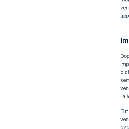
ven
app
Im
Dop
imp
dic
sem
ven
l'a
Tut
ven
deg