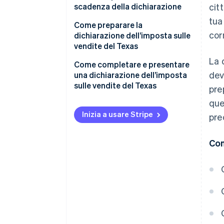
scadenza della dichiarazione
cit
tua
Come preparare la
cor
dichiarazione dell’imposta sulle
vendite del Texas
La 
Imposte locali sulle vendite
Come completare e presentare
dev
dovute
una dichiarazione dell’imposta
sulle vendite del Texas
pre
que
Inizia a usare Stripe
pre
Con