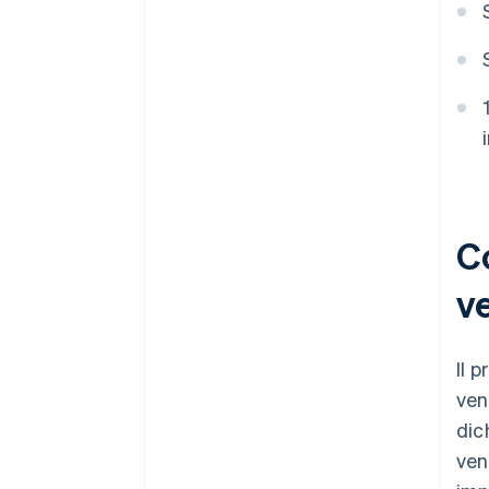
C
v
Il 
ven
dic
ven