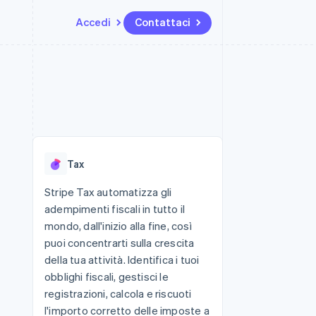
Accedi
Contattaci
Risorse
Ecosistema
Recapiti
me e marketplace
Altro
Integrazioni app
Partner
Contattaci
Product roadmap
ns
Esempi di codice
Stripe App Marketplace
Diventa nostro partner
Scopri cosa ti aspetta
 piattaforme
Blog per sviluppatori
 platforms
ibero
Stato dell'API
Radar
ari integrati
Prevenzione delle frodi
Tax
 fisiche
Atlas
Costituzione di start-up
Stripe Tax automatizza gli
adempimenti fiscali in tutto il
Climate
Rimozione del carbonio
mondo, dall'inizio alla fine, così
puoi concentrarti sulla crescita
Identity
Verifica online dell'identità
della tua attività. Identifica i tuoi
obblighi fiscali, gestisci le
registrazioni, calcola e riscuoti
l'importo corretto delle imposte a