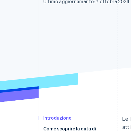
Ultimo aggiornamento: 7 ottobre 2024
Link
Pagamento accelerato
Financial Connections
Conti finanziari collegati
Introduzione
Le 
att
Come scoprire la data di