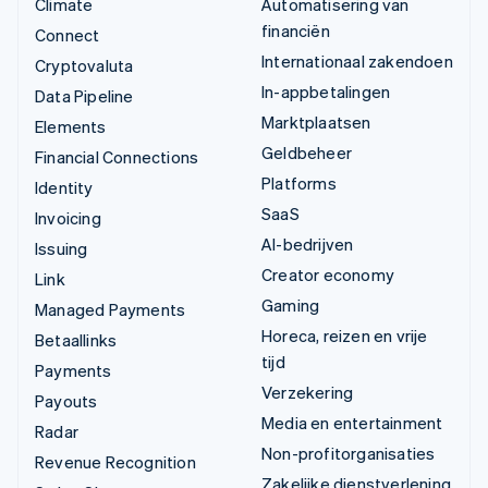
Climate
Automatisering van
financiën
Connect
Internationaal zakendoen
Cryptovaluta
In-appbetalingen
Data Pipeline
Marktplaatsen
Elements
Geldbeheer
Financial Connections
Platforms
Identity
SaaS
Invoicing
AI-bedrijven
Issuing
Creator economy
Link
Gaming
Managed Payments
Horeca, reizen en vrije
Betaallinks
tijd
Payments
Verzekering
Payouts
Media en entertainment
Radar
Non-profitorganisaties
Revenue Recognition
Zakelijke dienstverlening