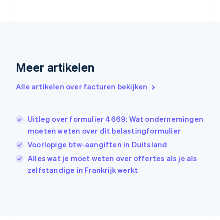
Finland
English
Svenska
Frankrijk
Français
English
Gibraltar
English
Meer artikelen
Griekenland
English
Alle artikelen over facturen bekijken
Hongarije
English
Hongkong SAR, China
Uitleg over formulier 4669: Wat ondernemingen
English
简体中文
Ierland
moeten weten over dit belastingformulier
English
Voorlopige btw-aangiften in Duitsland
India
Alles wat je moet weten over offertes als je als
English
Italië
zelfstandige in Frankrijk werkt
Italiano
English
Japan
日本語
English
Kroatië
English
Italiano