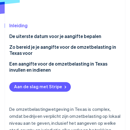
Oprichting van een start-up
Climate
Ecosysteem
CO₂-verwijdering
Inleiding
Partners
Identity
Stripe App Marketplace
Online identiteitsverificatie
De uiterste datum voor je aangifte bepalen
Zo bereid je je aangifte voor de omzetbelasting in
Texas voor
Verschuldigde lokale omzetbelasting
Een aangifte voor de omzetbelasting in Texas
Stripe Sessions 2026
invullen en indienen
Ontdek hoe Stripe de economische infrastructuu
Nu bekijken
Aan de slag met Stripe
De omzetbelastingwetgeving in Texas is complex,
omdat bedrijven verplicht zijn omzetbelasting op lokaal
niveau aan te geven, inclusief het aangeven op welke