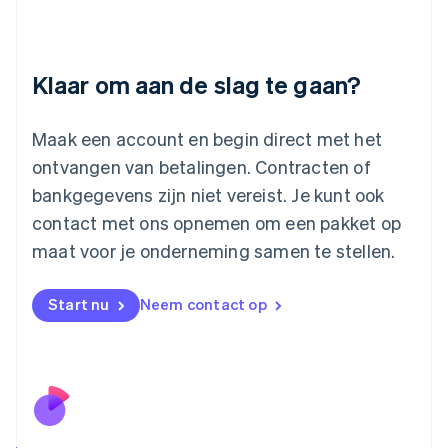
Letland
English
Liechtenstein
Deutsch
English
Klaar om aan de slag te gaan?
Litouwen
English
Luxemburg
Maak een account en begin direct met het
Français
Deutsch
English
ontvangen van betalingen. Contracten of
Maleisië
bankgegevens zijn niet vereist. Je kunt ook
English
简体中文
contact met ons opnemen om een pakket op
Malta
English
maat voor je onderneming samen te stellen.
Mexico
Español
English
Nederland
Start nu
Neem contact op
Nederlands
English
Nieuw-Zeeland
English
Noorwegen
English
Oostenrijk
Deutsch
English