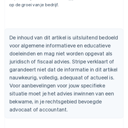
op de groei van je bedrijf.
Australië
English
De inhoud van dit artikel is uitsluitend bedoeld
België
voor algemene informatieve en educatieve
Nederlands
Français
Deutsch
English
Brazilië
doeleinden en mag niet worden opgevat als
Português
English
juridisch of fiscaal advies. Stripe verklaart of
Bulgarije
garandeert niet dat de informatie in dit artikel
English
Canada
nauwkeurig, volledig, adequaat of actueel is.
English
Français
Voor aanbevelingen voor jouw specifieke
Cyprus
situatie moet je het advies inwinnen van een
English
Denemarken
bekwame, in je rechtsgebied bevoegde
English
advocaat of accountant.
Duitsland
Deutsch
English
Estland
English