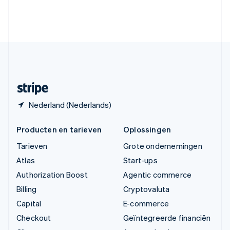
Verenigde Arabische Emiraten
English
Verenigde Staten
English
Español
简体中文
Zweden
Svenska
English
Zwitserland
Deutsch
Français
Italiano
English
Nederland (Nederlands)
Producten en tarieven
Oplossingen
Tarieven
Grote ondernemingen
Atlas
Start-ups
Authorization Boost
Agentic commerce
Billing
Cryptovaluta
Capital
E-commerce
Checkout
Geïntegreerde financiën