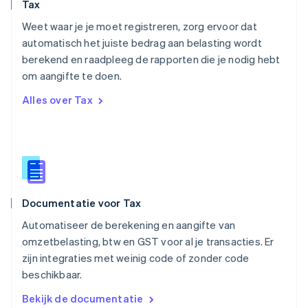
Tax
Polen
English
Weet waar je je moet registreren, zorg ervoor dat
Portugal
automatisch het juiste bedrag aan belasting wordt
Português
English
berekend en raadpleeg de rapporten die je nodig hebt
Roemenië
om aangifte te doen.
English
Singapore
Alles over Tax
English
简体中文
Slovenië
English
Italiano
Slowakije
English
Spanje
Español
English
Documentatie voor Tax
Thailand
ไทย
English
Automatiseer de berekening en aangifte van
Tsjechië
omzetbelasting, btw en GST voor al je transacties. Er
English
zijn integraties met weinig code of zonder code
Vasteland van China
beschikbaar.
简体中文
English
Verenigd Koninkrijk
Bekijk de documentatie
English