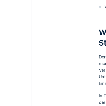
Wi
S
Der
mon
Ver
Unt
Ein
In 
der