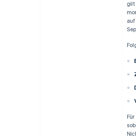
gil
mon
auf
Sep
Fol
Für
sob
Nic