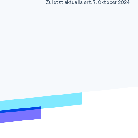
Optimierung der
Datensynchronisier
Zuletzt aktualisiert: 7. Oktober 2024
Autorisierungsraten
Link
Beschleunigter Bezahlvorgang
Financial Connections
Verbundene Finanzdaten