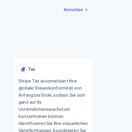
Anmelden
Ressourcen
Ecosystem
Kontakt
nd Marktplätze
Mehr
App-Integrationen
Partner
Sales-Team kontaktieren
Product roadmap
Code-Beispiele
Stripe App-Marktplatz
Partner werden
Ausblick
 Plattformen
Entwickler-Blog
 platforms
eit
API-Status
Radar
Betrugsprävention
eistungen
Tax
Atlas
onen
virtuelle Karten
Start-up-Gründung
Stripe Tax automatisiert Ihre
globale Steuerkonformität von
Climate
CO₂-Entnahme
Anfang bis Ende, sodass Sie sich
ganz auf Ihr
Identity
Online-Identitätsprüfung
Unternehmenswachstum
konzentrieren können.
Identifizieren Sie Ihre steuerlichen
Verpflichtungen, koordinieren Sie