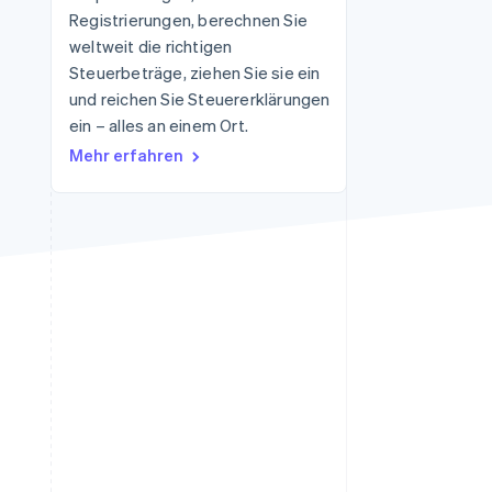
Registrierungen, berechnen Sie
weltweit die richtigen
Steuerbeträge, ziehen Sie sie ein
Stripe-Sessions 2026
Erfahren Sie, wie Stripe
und reichen Sie Steuererklärungen
Lösungen für die
ein – alles an einem Ort.
Wirtschaftsinfrastruktur
Mehr erfahren
für KI aufbaut.
Jetzt ansehen