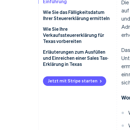
Einführung
Die
auf
Wie Sie das Fälligkeitsdatum
Ihrer Steuererklärung ermitteln
und
Adr
Wie Sie Ihre
erh
Verkaufssteuererklärung für
Texas vorbereiten
Das
Fällige lokale Verkaufssteuern
Erläuterungen zum Ausfüllen
Unt
und Einreichen einer Sales Tax-
Erklärung in Texas
erm
ein
Jetzt mit Stripe starten
sic
Wor