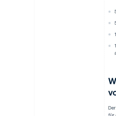
W
v
Der
für