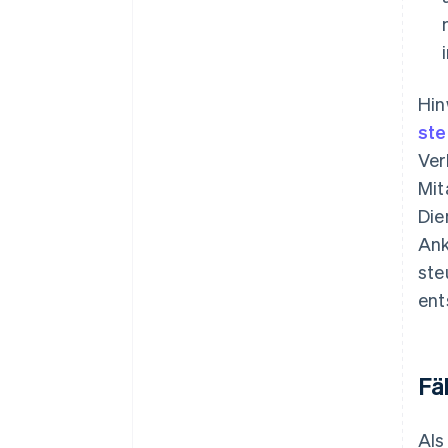
Hin
ste
Ver
Mit
Die
Ank
ste
ent
Fä
Als