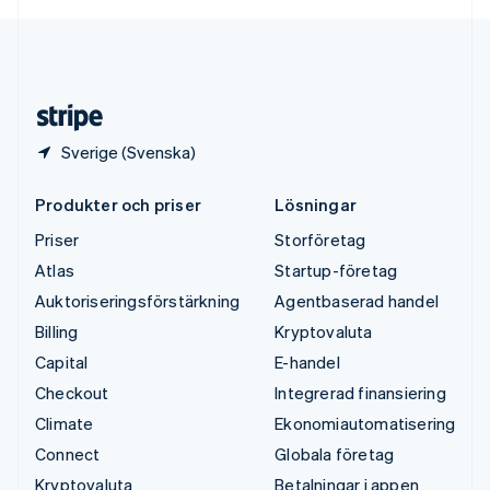
English
USA
English
Español
简体中文
Österrike
Deutsch
English
Sverige (Svenska)
Produkter och priser
Lösningar
Priser
Storföretag
Atlas
Startup-företag
Auktoriseringsförstärkning
Agentbaserad handel
Billing
Kryptovaluta
Capital
E-handel
Checkout
Integrerad finansiering
Climate
Ekonomiautomatisering
Connect
Globala företag
Kryptovaluta
Betalningar i appen