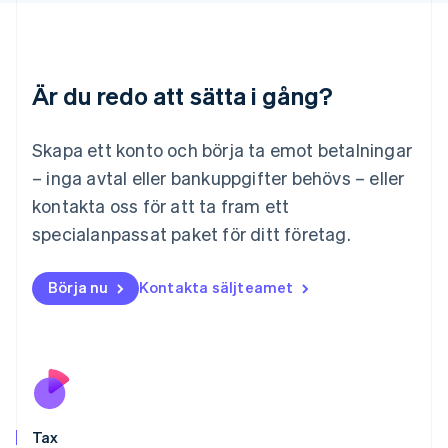
Deutsch
English
Litauen
English
Luxemburg
Är du redo att sätta i gång?
Français
Deutsch
English
Malaysia
English
简体中文
Skapa ett konto och börja ta emot betalningar
Malta
– inga avtal eller bankuppgifter behövs – eller
English
Mexiko
kontakta oss för att ta fram ett
Español
English
specialanpassat paket för ditt företag.
Nederländerna
Nederlands
English
Norge
Börja nu
Kontakta säljteamet
English
Nya Zeeland
English
Polen
English
Portugal
Português
English
Tax
Rumänien