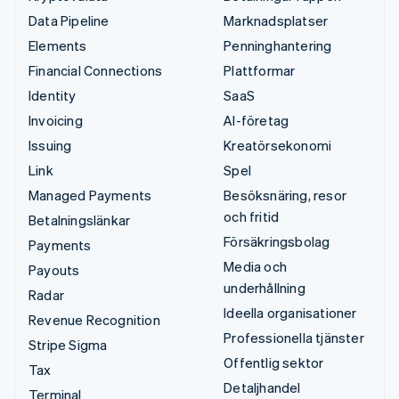
Data Pipeline
Marknadsplatser
Elements
Penninghantering
Financial Connections
Plattformar
Identity
SaaS
Invoicing
AI-företag
Issuing
Kreatörsekonomi
Link
Spel
Managed Payments
Besöksnäring, resor
och fritid
Betalningslänkar
Försäkringsbolag
Payments
Media och
Payouts
underhållning
Radar
Ideella organisationer
Revenue Recognition
Professionella tjänster
Stripe Sigma
Offentlig sektor
Tax
Detaljhandel
Terminal