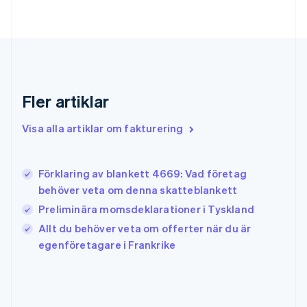
English
Gibraltar
English
Grekland
English
Hongkong SAR, Kina
English
简体中文
Fler artiklar
Indien
English
Visa alla artiklar om fakturering
Irland
English
Italien
Förklaring av blankett 4669: Vad företag
Italiano
English
behöver veta om denna skatteblankett
Japan
日本語
English
Preliminära momsdeklarationer i Tyskland
Kanada
Allt du behöver veta om offerter när du är
English
Français
egenföretagare i Frankrike
Kroatien
English
Italiano
Lettland
English
Liechtenstein