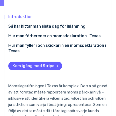
Identitetsverifiering online
Partner
Stripe App Marketplace
Introduktion
Så här hittar man sista dag för inlämning
Stripe Sessions 2026
Hur man förbereder en momsdeklaration i Texas
Se hur Stripe bygger den ekonomiska inf
Titta nu
Lokal moms som ska betalas
Hur man fyller i och skickar in en momsdeklaration i
Texas
Kom igång med Stripe
Momslagstiftningen i Texas är komplex. Detta på grund
av att företag måste rapportera moms på lokal nivå –
inklusive att identifiera vilken stad, vilket län och vilken
jurisdiktion som varje försäljning representerar. Som en
följd av detta måste ditt företag spåra varje kunds