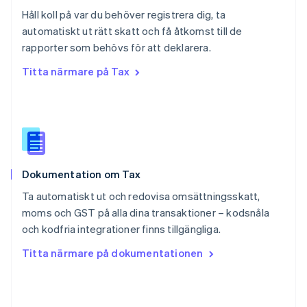
English
Håll koll på var du behöver registrera dig, ta
Schweiz
automatiskt ut rätt skatt och få åtkomst till de
Deutsch
Français
Italiano
English
rapporter som behövs för att deklarera.
Singapore
English
简体中文
Titta närmare på Tax
Slovakien
English
Slovenien
English
Italiano
Spanien
Español
English
Storbritannien
Dokumentation om Tax
English
Sverige
Ta automatiskt ut och redovisa omsättningsskatt,
Svenska
English
moms och GST på alla dina transaktioner – kodsnåla
Thailand
och kodfria integrationer finns tillgängliga.
ไทย
English
Tjeckien
Titta närmare på dokumentationen
English
Tyskland
Deutsch
English
Ungern