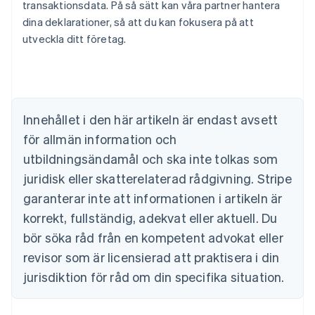
transaktionsdata. På så sätt kan våra partner hantera
dina deklarationer, så att du kan fokusera på att
Australien
utveckla ditt företag.
English
Belgien
Nederlands
Français
Deutsch
English
Brasilien
Português
English
Bulgarien
Innehållet i den här artikeln är endast avsett
English
för allmän information och
Cypern
English
utbildningsändamål och ska inte tolkas som
Danmark
juridisk eller skatterelaterad rådgivning. Stripe
English
Estland
garanterar inte att informationen i artikeln är
English
korrekt, fullständig, adekvat eller aktuell. Du
Fastlandskina
bör söka råd från en kompetent advokat eller
简体中文
English
Finland
revisor som är licensierad att praktisera i din
English
Svenska
jurisdiktion för råd om din specifika situation.
Frankrike
Français
English
Förenade Arabemiraten