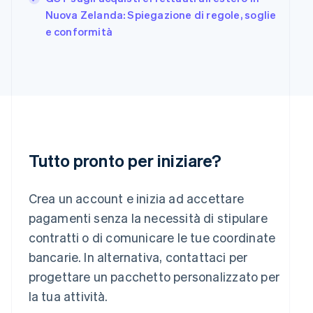
日本語
English
Nuova Zelanda: Spiegazione di regole, soglie
Gibilterra
e conformità
English
Grecia
English
India
English
Irlanda
English
Italia
Italiano
English
Tutto pronto per iniziare?
Lettonia
English
Liechtenstein
Crea un account e inizia ad accettare
Deutsch
English
Lituania
pagamenti senza la necessità di stipulare
English
contratti o di comunicare le tue coordinate
Lussemburgo
bancarie. In alternativa, contattaci per
Français
Deutsch
English
Malaysia
progettare un pacchetto personalizzato per
English
简体中文
la tua attività.
Malta