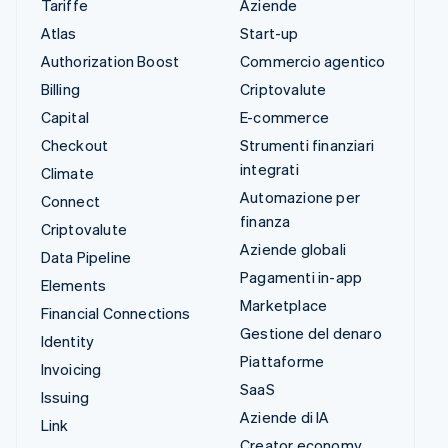
Tariffe
Aziende
Atlas
Start-up
Authorization Boost
Commercio agentico
Billing
Criptovalute
Capital
E-commerce
Checkout
Strumenti finanziari
integrati
Climate
Automazione per
Connect
finanza
Criptovalute
Aziende globali
Data Pipeline
Pagamenti in-app
Elements
Marketplace
Financial Connections
Gestione del denaro
Identity
Piattaforme
Invoicing
SaaS
Issuing
Aziende di IA
Link
Creator economy