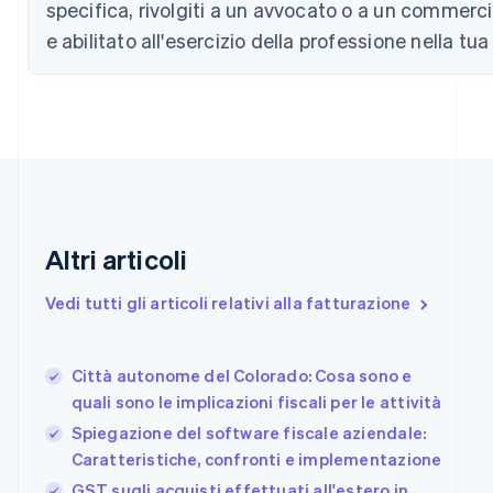
specifica, rivolgiti a un avvocato o a un commer
English
Canada
e abilitato all'esercizio della professione nella tua
English
Français
Cina continentale
简体中文
English
Cipro
English
Croazia
English
Italiano
Danimarca
English
Emirati Arabi Uniti
Altri articoli
English
Estonia
Vedi tutti gli articoli relativi alla fatturazione
English
Finlandia
English
Svenska
Città autonome del Colorado: Cosa sono e
Francia
quali sono le implicazioni fiscali per le attività
Français
English
Spiegazione del software fiscale aziendale:
Germania
Deutsch
English
Caratteristiche, confronti e implementazione
Giappone
GST sugli acquisti effettuati all'estero in