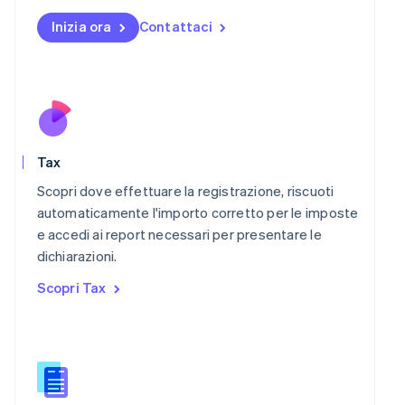
English
Messico
Inizia ora
Contattaci
Español
English
Norvegia
English
Nuova Zelanda
English
Paesi Bassi
Nederlands
English
Tax
Polonia
English
Scopri dove effettuare la registrazione, riscuoti
Portogallo
automaticamente l'importo corretto per le imposte
Português
English
e accedi ai report necessari per presentare le
RAS di Hong Kong, Cina
dichiarazioni.
English
简体中文
Regno Unito
Scopri Tax
English
Repubblica Ceca
English
Romania
English
Singapore