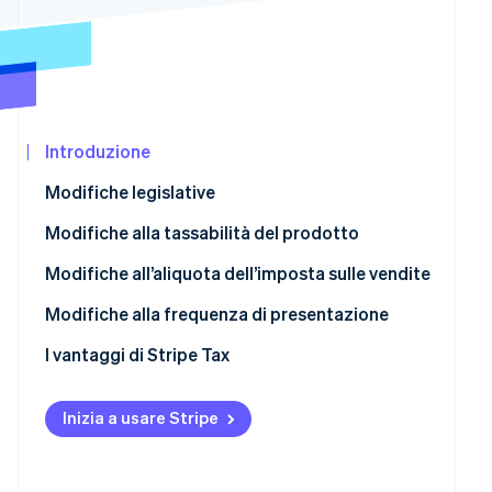
Scopri cosa ti aspetta
Radar
Ecosistema
Prevenzione delle frodi
Partner
Atlas
Stripe App
Costituzione di start-up
Marketplace
Introduzione
Climate
Rimozione del carbonio
Modifiche legislative
Identity
Verifica online dell'identità
Utah
Modifiche alla tassabilità del prodotto
South Dakota
Spedizione
Modifiche all’aliquota dell’imposta sulle vendite
Generi alimentari
Modifiche alla frequenza di presentazione
Servizi IT
I vantaggi di Stripe Tax
Stripe Sessions 2026
Scopri come Stripe sta costruendo l'infrastruttura econom
Guarda ora
Inizia a usare Stripe