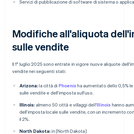
Servizi di pubblicazione di software di sistema o applic
Modifiche all'aliquota dell
sulle vendite
Il 1° luglio 2025 sono entrate in vigore nuove aliquote dell'i
vendite nei seguenti stati:
Arizona:
la città di
Phoenix
ha aumentato dello 0,5% le 
sulle vendite e dell'imposta sull'uso.
Illinois:
almeno 50 città e villaggi dell'
Illinois
hanno aume
dell'imposta locale sulle vendite, con un incremento co
il 2%.
North Dakota:
in [North Dakota]