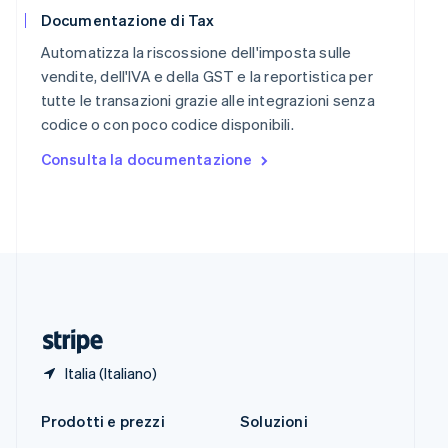
English
简体中文
Documentazione di Tax
Slovacchia
English
Automatizza la riscossione dell'imposta sulle
Slovenia
vendite, dell'IVA e della GST e la reportistica per
English
Italiano
tutte le transazioni grazie alle integrazioni senza
Spagna
codice o con poco codice disponibili.
Español
English
Stati Uniti
Consulta la documentazione
English
Español
简体中文
Svezia
Svenska
English
Svizzera
Deutsch
Français
Italiano
English
Thailandia
ไทย
English
Ungheria
English
Italia (Italiano)
Prodotti e prezzi
Soluzioni