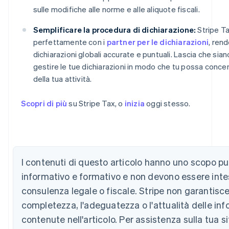
sulle modifiche alle norme e alle aliquote fiscali.
Semplificare la procedura di dichiarazione:
Stripe Ta
perfettamente con i
partner per le dichiarazioni
, ren
dichiarazioni globali accurate e puntuali. Lascia che siano
gestire le tue dichiarazioni in modo che tu possa concen
della tua attività.
Scopri di più
su Stripe Tax, o
inizia
oggi stesso.
Australia
English
Austria
I contenuti di questo articolo hanno uno scopo 
Deutsch
English
informativo e formativo e non devono essere int
Belgio
consulenza legale o fiscale. Stripe non garantisce
Nederlands
Français
Deutsch
English
Brasile
completezza, l'adeguatezza o l'attualità delle in
Português
English
contenute nell'articolo. Per assistenza sulla tua s
Bulgaria