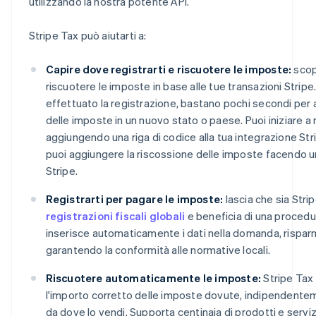
utilizzando la nostra potente API.
Stripe Tax può aiutarti a:
Capire dove registrarti e riscuotere le imposte:
scop
riscuotere le imposte in base alle tue transazioni Strip
effettuato la registrazione, bastano pochi secondi per a
delle imposte in un nuovo stato o paese. Puoi iniziare a
aggiungendo una riga di codice alla tua integrazione St
puoi aggiungere la riscossione delle imposte facendo un
Stripe.
Registrarti per pagare le imposte:
lascia che sia Strip
registrazioni fiscali globali
e beneficia di una procedu
inserisce automaticamente i dati nella domanda, rispa
garantendo la conformità alle normative locali.
Riscuotere automaticamente le imposte:
Stripe Tax 
l'importo corretto delle imposte dovute, indipendente
da dove lo vendi. Supporta centinaia di prodotti e servi