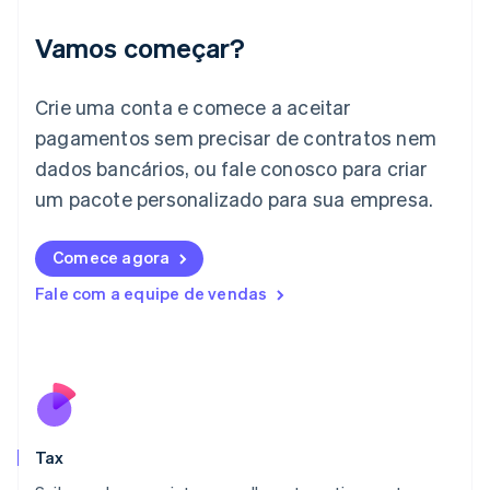
Índia
English
Vamos começar?
Irlanda
English
Crie uma conta e comece a aceitar
Itália
Italiano
English
pagamentos sem precisar de contratos nem
Japão
dados bancários, ou fale conosco para criar
日本語
English
Letônia
um pacote personalizado para sua empresa.
English
Liechtenstein
Comece agora
Deutsch
English
Lituânia
Fale com a equipe de vendas
English
Luxemburgo
Français
Deutsch
English
Malásia
English
简体中文
Malta
English
Tax
México
Español
English