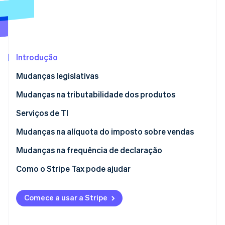
Veja o que está chegando
Radar
Ecossistema
Prevenção de fraudes
Parceiros
Atlas
Stripe App Marketplace
Incorporação de startups
Introdução
Climate
Mudanças legislativas
Remoção de carbono
Utah
Mudanças na tributabilidade dos produtos
Identity
Verificação de identidade
Dakota do Sul
Envio
Serviços de TI
Itens de supermercado
Mudanças na alíquota do imposto sobre vendas
Mudanças na frequência de declaração
Stripe Sessions 2026
Como o Stripe Tax pode ajudar
Veja como a Stripe está construindo a infraestrutura econ
Assista agora
Comece a usar a Stripe