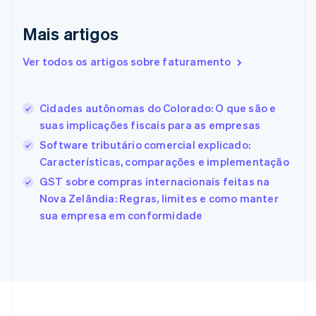
Emirados Árabes Unidos
English
Mais artigos
Eslováquia
English
Ver todos os artigos sobre faturamento
Eslovênia
English
Italiano
Espanha
Cidades autônomas do Colorado: O que são e
Español
English
suas implicações fiscais para as empresas
Estados Unidos
English
Español
简体中文
Software tributário comercial explicado:
Estônia
Características, comparações e implementação
English
GST sobre compras internacionais feitas na
Finlândia
Nova Zelândia: Regras, limites e como manter
English
Svenska
França
sua empresa em conformidade
Français
English
Gibraltar
English
Grécia
English
Hungria
English