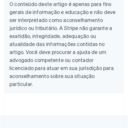
O conteúdo deste artigo é apenas para fins
Alemanha
gerais de informação e educação e não deve
Deutsch
English
Austrália
ser interpretado como aconselhamento
English
jurídico ou tributário. A Stripe não garante a
Áustria
Deutsch
English
exatidão, integridade, adequação ou
Bélgica
atualidade das informações contidas no
Nederlands
Français
Deutsch
English
Brasil
artigo. Você deve procurar a ajuda de um
Português
English
advogado competente ou contador
Bulgária
licenciado para atuar em sua jurisdição para
English
Canadá
aconselhamento sobre sua situação
English
Français
particular.
China continental
简体中文
English
Chipre
English
Croácia
English
Italiano
Dinamarca
English