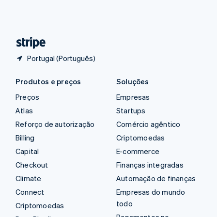
Suíça
Deutsch
Français
Italiano
English
Tailândia
ไทย
English
Portugal (Português)
Produtos e preços
Soluções
Preços
Empresas
Atlas
Startups
Reforço de autorização
Comércio agêntico
Billing
Criptomoedas
Capital
E-commerce
Checkout
Finanças integradas
Climate
Automação de finanças
Connect
Empresas do mundo
todo
Criptomoedas
Pagamentos no