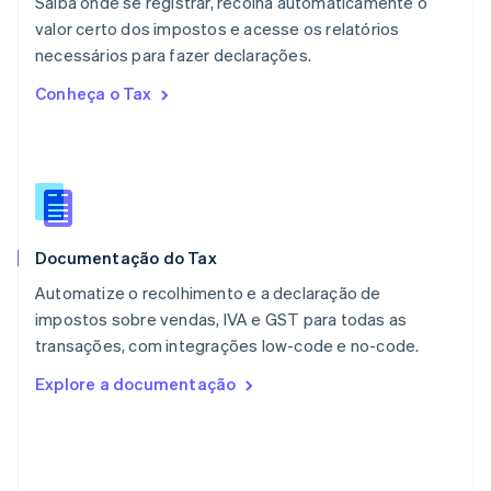
Saiba onde se registrar, recolha automaticamente o
Noruega
valor certo dos impostos e acesse os relatórios
English
necessários para fazer declarações.
Nova Zelândia
English
Conheça o Tax
Países Baixos
Nederlands
English
Polônia
English
Portugal
Português
English
RAE de Hong Kong, China
Documentação do Tax
English
简体中文
Reino Unido
Automatize o recolhimento e a declaração de
English
impostos sobre vendas, IVA e GST para todas as
República Tcheca
transações, com integrações low-code e no-code.
English
Romênia
Explore a documentação
English
Singapura
English
简体中文
Suécia
Svenska
English