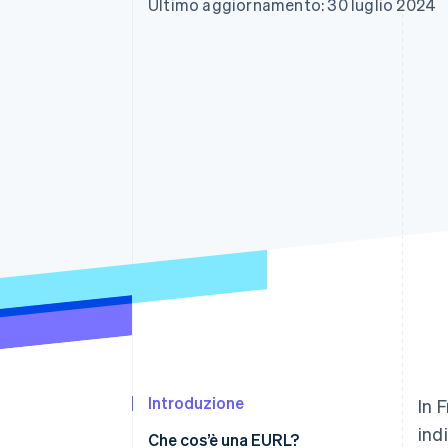
Ultimo aggiornamento: 30 luglio 2024
Link
Pagamento accelerato
Financial Connections
Conti finanziari collegati
Introduzione
In 
ind
Che cos’è una EURL?