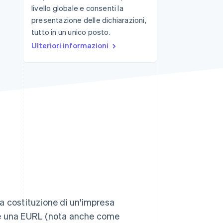
livello globale e consenti la
presentazione delle dichiarazioni,
tutto in un unico posto.
Stripe Sessions 2026
Scopri come Stripe sta
Ulteriori informazioni
costruendo
l'infrastruttura
economica per l'IA.
Guarda ora
 la costituzione di un'impresa
'è una EURL (nota anche come