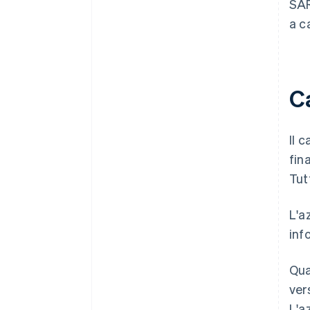
SAR
a c
Ca
Il 
fin
Tut
L'a
inf
Qua
ver
L'a