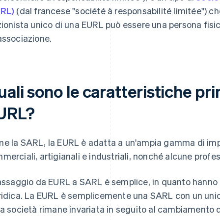
RL)
(dal francese "société à responsabilité limitée") ch
zionista unico di una EURL può essere una persona fisi
associazione.
ali sono le caratteristiche pri
URL?
e la SARL, la EURL è adatta a un'ampia gamma di impres
merciali, artigianali e industriali, nonché alcune prof
passaggio da EURL a SARL è semplice, in quanto hanno
ridica. La EURL è semplicemente una SARL con un unico p
la società rimane invariata in seguito al cambiamento d