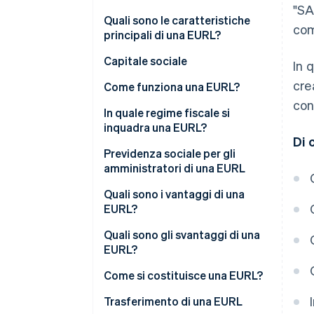
"SA
Quali sono le caratteristiche
com
principali di una EURL?
Capitale sociale
In 
cre
Come funziona una EURL?
con
In quale regime fiscale si
inquadra una EURL?
Di 
Se l’azionista unico è una
Previdenza sociale per gli
persona fisica
amministratori di una EURL
Se l’azionista unico è una
Quali sono i vantaggi di una
persona giuridica
EURL?
Quali sono gli svantaggi di una
EURL?
Come si costituisce una EURL?
Costi di costituzione di una
Trasferimento di una EURL