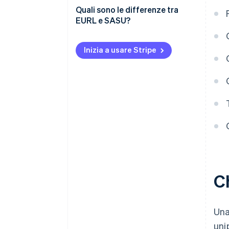
EURL
Quali sono le differenze tra
EURL e SASU?
Inizia a usare Stripe
C
Una
uni