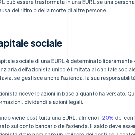
L può essere trasformata in una EURL se una persona si
ausa del ritiro o della morte di altre persone.
pitale sociale
capitale sociale di una EURL è determinato liberamente d
anziaria dell'azionista unico è limitata al capitale social
tavia, se gestisce anche l'azienda, la sua responsabilit
zionista riceve le azioni in base a quanto ha versato. Qu
ormazioni, dividendi e azioni legali.
ndo viene costituita una EURL, almeno il
20%
dei conf
sato sul conto bancario dell'azienda. Il saldo deve ess
zionista deve nominare un revisore dei conti se il conf