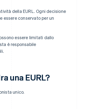
ratività della EURL. Ogni decisione
ve essere conservato per un
ossono essere limitati dallo
ista è responsabile
li.
adra una EURL?
onista unico.