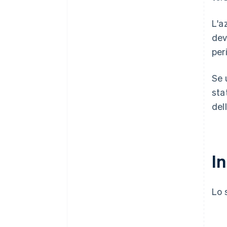
L'a
dev
per
Se 
sta
del
I
Lo 