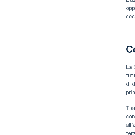
opp
soc
C
La 
tut
di 
pri
Tie
con
all
terz