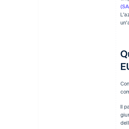
(SA
L'a
un'
Qu
E
Com
com
Il 
giu
del