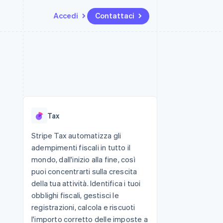
Accedi
Contattaci
Risorse
Ecosistema
Recapiti
me e marketplace
Altro
Integrazioni app
Partner
Contattaci
Product roadmap
ns
Esempi di codice
Stripe App Marketplace
Diventa nostro partner
Scopri cosa ti aspetta
 piattaforme
Blog per sviluppatori
 platforms
ibero
Stato dell'API
Radar
ari integrati
Prevenzione delle frodi
Tax
 fisiche
Atlas
Costituzione di start-up
Stripe Tax automatizza gli
adempimenti fiscali in tutto il
Climate
Rimozione del carbonio
mondo, dall'inizio alla fine, così
puoi concentrarti sulla crescita
Identity
Verifica online dell'identità
della tua attività. Identifica i tuoi
obblighi fiscali, gestisci le
registrazioni, calcola e riscuoti
l'importo corretto delle imposte a