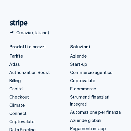
Thailandia
ไทย
English
Ungheria
English
Croazia (Italiano)
Prodotti e prezzi
Soluzioni
Tariffe
Aziende
Atlas
Start-up
Authorization Boost
Commercio agentico
Billing
Criptovalute
Capital
E-commerce
Checkout
Strumenti finanziari
integrati
Climate
Automazione per finanza
Connect
Aziende globali
Criptovalute
Pagamenti in-app
Data Pipeline