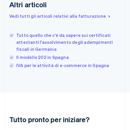
Estonia
Altri articoli
English
Finlandia
Vedi tutti gli articoli relativi alla fatturazione
English
Svenska
Francia
Français
English
Tutto quello che c'è da sapere sui certificati
Germania
attestanti l'assolvimento degli adempimenti
Deutsch
English
fiscali in Germania
Giappone
日本語
English
Il modello 202 in Spagna
Gibilterra
IVA per le attività di e-commerce in Spagna
English
Grecia
English
India
English
Irlanda
English
Italia
Italiano
English
Tutto pronto per iniziare?
Lettonia
English