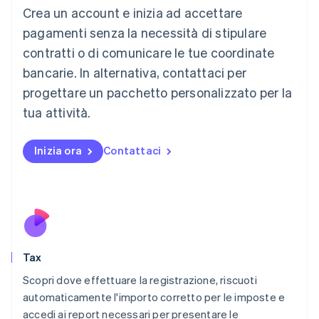
Liechtenstein
Crea un account e inizia ad accettare
Deutsch
English
Lituania
pagamenti senza la necessità di stipulare
English
contratti o di comunicare le tue coordinate
Lussemburgo
bancarie. In alternativa, contattaci per
Français
Deutsch
English
progettare un pacchetto personalizzato per la
Malaysia
English
简体中文
tua attività.
Malta
English
Messico
Inizia ora
Contattaci
Español
English
Norvegia
English
Nuova Zelanda
English
Paesi Bassi
Nederlands
English
Tax
Polonia
English
Scopri dove effettuare la registrazione, riscuoti
Portogallo
automaticamente l'importo corretto per le imposte e
Português
English
accedi ai report necessari per presentare le