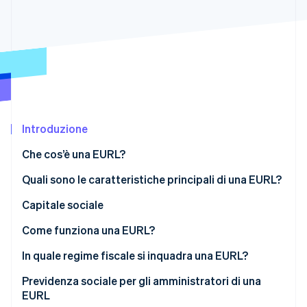
Scopri cosa ti aspetta
Radar
Ecosistema
Prevenzione delle frodi
Partner
Atlas
Stripe App Marketplace
Costituzione di start-up
Climate
Rimozione del carbonio
Introduzione
Identity
Verifica online dell'identità
Che cos’è una EURL?
Quali sono le caratteristiche principali di una EURL?
Capitale sociale
Stripe Sessions 2026
Come funziona una EURL?
Scopri come Stripe sta costruendo l'infrastruttura economi
Guarda ora
In quale regime fiscale si inquadra una EURL?
Se l’azionista unico è una persona fisica
Previdenza sociale per gli amministratori di una
EURL
Se l’azionista unico è una persona giuridica