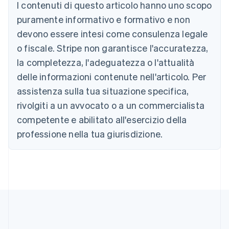
I contenuti di questo articolo hanno uno scopo
Australia
English
puramente informativo e formativo e non
Austria
devono essere intesi come consulenza legale
Deutsch
English
Belgio
o fiscale. Stripe non garantisce l'accuratezza,
Nederlands
Français
Deutsch
English
la completezza, l'adeguatezza o l'attualità
Brasile
delle informazioni contenute nell'articolo. Per
Português
English
Bulgaria
assistenza sulla tua situazione specifica,
English
rivolgiti a un avvocato o a un commercialista
Canada
competente e abilitato all'esercizio della
English
Français
Cina continentale
professione nella tua giurisdizione.
简体中文
English
Cipro
English
Croazia
English
Italiano
Danimarca
English
Emirati Arabi Uniti
English