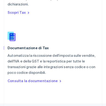
RAS di Hong Kong, Cina
dichiarazioni.
English
简体中文
Regno Unito
Scopri Tax
English
Repubblica Ceca
English
Romania
English
Singapore
English
简体中文
Documentazione di Tax
Slovacchia
English
Automatizza la riscossione dell'imposta sulle vendite,
Slovenia
dell'IVA e della GST e la reportistica per tutte le
English
Italiano
transazioni grazie alle integrazioni senza codice o con
Spagna
poco codice disponibili.
Español
English
Stati Uniti
Consulta la documentazione
English
Español
简体中文
Svezia
Svenska
English
Svizzera
Deutsch
Français
Italiano
English