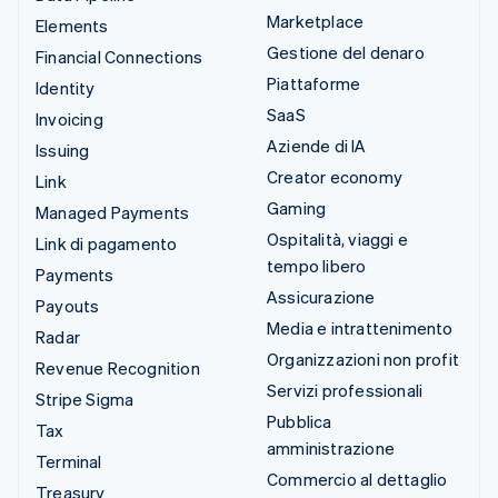
Marketplace
Elements
Gestione del denaro
Financial Connections
Piattaforme
Identity
SaaS
Invoicing
Aziende di IA
Issuing
Creator economy
Link
Gaming
Managed Payments
Ospitalità, viaggi e
Link di pagamento
tempo libero
Payments
Assicurazione
Payouts
Media e intrattenimento
Radar
Organizzazioni non profit
Revenue Recognition
Servizi professionali
Stripe Sigma
Pubblica
Tax
amministrazione
Terminal
Commercio al dettaglio
Treasury