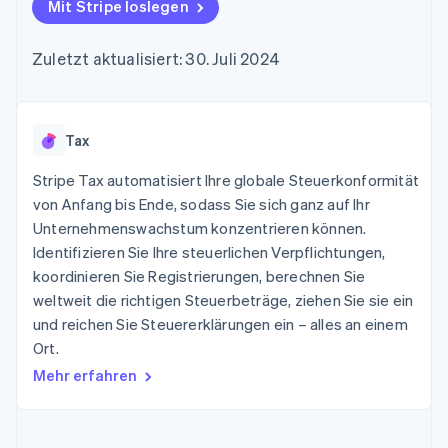
Data Pipeline
Mit Stripe loslegen
Geldmanagement
Marktplatz auf
Zugriff auf mehr als
Datensynchronisierung
Produkt-Roadmap
Plattformen
Grundlagen der
125
Stripe Sessions
SaaS
Abonnementverwaltung
Zuletzt aktualisiert: 30. Juli 2024
Terminal
Karriere
Zahlungen vor Ort
Newsroom
So setzen Sie
Authorization
Stripe Press
nutzungsbasierte
Boost
Abrechnung um
Nach Branche
Optimierung der
Tax
Stablecoin-gestützte
Autorisierungsraten
Karten ausgeben: So
Link
KI-Unternehmen
Kontakt
geht´s
Stripe Tax automatisiert Ihre globale Steuerkonformität
Beschleunigter
Creator Economy
Bereitstellung und
von Anfang bis Ende, sodass Sie sich ganz auf Ihr
Bezahlvorgang
Gaming
Verwaltung von
Sales-Team
Unternehmenswachstum konzentrieren können.
Financial
Bewirtung, Reisen und
Diensten mit Agenten
kontaktieren
Connections
Freizeit
Identifizieren Sie Ihre steuerlichen Verpflichtungen,
Partner werden
Verbundene
Versicherungen
koordinieren Sie Registrierungen, berechnen Sie
Medien und
Finanzdaten
weltweit die richtigen Steuerbeträge, ziehen Sie sie ein
Unterhaltung
Ressourcen
Gemeinnützige
und reichen Sie Steuererklärungen ein – alles an einem
Organisationen
Ort.
Fachdienstleistungen
App-Integrationen
Mehr
Öffentlicher Sektor
Code-Beispiele
Mehr erfahren
Product roadmap
Einzelhandel
Entwickler-Blog
Ausblick
API-Status
Radar