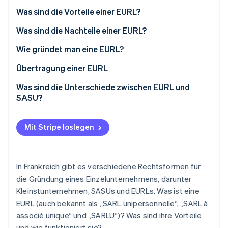
Juristische Person als Alleingesellschafter
Was sind die Vorteile einer EURL?
Was sind die Nachteile einer EURL?
Wie gründet man eine EURL?
Kosten für die Gründung einer EURL
Übertragung einer EURL
Was sind die Unterschiede zwischen EURL und
SASU?
Mit Stripe loslegen
In Frankreich gibt es verschiedene Rechtsformen für
die Gründung eines Einzelunternehmens, darunter
Kleinstunternehmen, SASUs und EURLs. Was ist eine
EURL (auch bekannt als „SARL unipersonnelle“, „SARL à
associé unique“ und „SARLU“)? Was sind ihre Vorteile
und wie funktioniert sie?