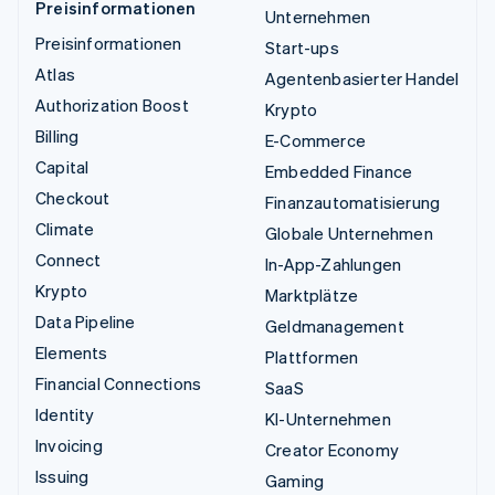
Preisinformationen
Unternehmen
Preisinformationen
Start-ups
Atlas
Agentenbasierter Handel
Authorization Boost
Krypto
Billing
E-Commerce
Capital
Embedded Finance
Checkout
Finanzautomatisierung
Climate
Globale Unternehmen
Connect
In-App-Zahlungen
Krypto
Marktplätze
Data Pipeline
Geldmanagement
Elements
Plattformen
Financial Connections
SaaS
Identity
KI-Unternehmen
Invoicing
Creator Economy
Issuing
Gaming