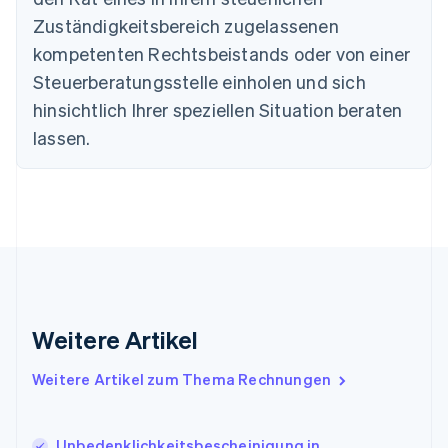
Deutschland
Zuständigkeitsbereich zugelassenen
Deutsch
English
Estland
kompetenten Rechtsbeistands oder von einer
English
Steuerberatungsstelle einholen und sich
Festlandchina
hinsichtlich Ihrer speziellen Situation beraten
简体中文
English
Finnland
lassen.
English
Svenska
Frankreich
Français
English
Gibraltar
English
Griechenland
English
Indien
English
Weitere Artikel
Irland
English
Italien
Weitere Artikel zum Thema Rechnungen
Italiano
English
Japan
日本語
English
Unbedenklichkeits­bescheinigung in