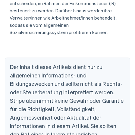
entscheiden, im Rahmen der Einkommensteuer (IR)
besteuert zu werden. Darüber hinaus werden ihre
Verwalter/innen wie Arbeitnehmer/innen behandelt,
sodass sie vom allgemeinen
Sozialversicherungssystem profitieren können.
Der Inhalt dieses Artikels dient nur zu
allgemeinen Informations- und
Australien
Bildungszwecken und sollte nicht als Rechts-
English
Belgien
oder Steuerberatung interpretiert werden.
Nederlands
Français
Deutsch
English
Stripe übernimmt keine Gewähr oder Garantie
Brasilien
für die Richtigkeit, Vollständigkeit,
Português
English
Bulgarien
Angemessenheit oder Aktualität der
English
Informationen in diesem Artikel. Sie sollten
Dänemark
English
den Rat eines in Ihrem steuerlichen