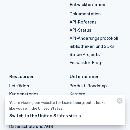
Entwickler/innen
Dokumentation
API-Referenz
API-Status
API-Änderungsprotokoll
Bibliotheken und SDKs
Stripe Projects
Entwickler-Blog
Ressourcen
Unternehmen
Leitfäden
Produkt-Roadmap
Kundenstories
Karriere
Blog
Newsroom
You’re viewing our website for Luxembourg, but it looks
like you’re in the United States.
Gemeinde
Stripe Press
Switch to the United States site
Stripe Sessions
Sales-Team kontaktieren
Datenschutz und AGB