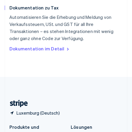
English
简体中文
Dokumentation zu Tax
Spanien
Español
English
Automatisieren Sie die Erhebung und Meldung von
Thailand
Verkaufssteuern, USt. und GST für all Ihre
ไทย
English
Transaktionen – es stehen Integrationen mit wenig
Tschechische Republik
oder ganz ohne Code zur Verfügung.
English
Ungarn
Dokumentation im Detail
English
Vereinigte Arabische Emirate
English
Vereinigte Staaten
English
Español
简体中文
Vereinigtes Königreich
English
Zypern
English
Luxemburg (Deutsch)
Produkte und
Lösungen