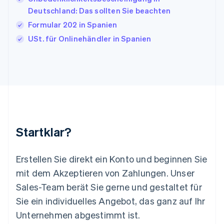
Kanada
Deutschland: Das sollten Sie beachten
English
Français
Formular 202 in Spanien
Kroatien
English
Italiano
USt. für Onlinehändler in Spanien
Lettland
English
Liechtenstein
Deutsch
English
Litauen
English
Luxemburg
Français
Deutsch
English
Malaysia
Startklar?
English
简体中文
Malta
English
Erstellen Sie direkt ein Konto und beginnen Sie
Mexiko
mit dem Akzeptieren von Zahlungen. Unser
Español
English
Sales-Team berät Sie gerne und gestaltet für
Neuseeland
Sie ein individuelles Angebot, das ganz auf Ihr
English
Niederlande
Unternehmen abgestimmt ist.
Nederlands
English