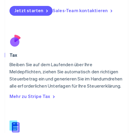
Norwegen
English
Jetzt starten
Sales-Team kontaktieren
Österreich
Deutsch
English
Polen
English
Portugal
Português
English
Rumänien
Tax
English
Schweden
Bleiben Sie auf dem Laufenden über Ihre
Svenska
English
Meldepflichten, ziehen Sie automatisch den richtigen
Schweiz
Steuerbetrag ein und generieren Sie im Handumdrehen
Deutsch
Français
Italiano
English
alle erforderlichen Unterlagen für Ihre Steuererklärung.
Singapur
English
简体中文
Mehr zu Stripe Tax
Slowakei
English
Slowenien
English
Italiano
Sonderverwaltungsregion Hongkong,
China