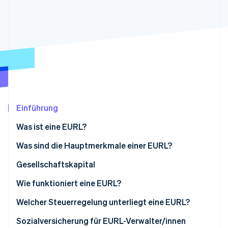
Betrugsprävention
Ecosystem
Atlas
Start-up-Gründung
Partner
Stripe App-Marktplatz
Climate
CO₂-Entnahme
Identity
Online-Identitätsprüfung
Einführung
Was ist eine EURL?
Stripe-Sessions 2026
Was sind die Hauptmerkmale einer EURL?
Erfahren Sie, wie Stripe Lösungen für die Wirts
Jetzt ansehen
Gesellschaftskapital
Wie funktioniert eine EURL?
Welcher Steuerregelung unterliegt eine EURL?
Einzelperson als Alleingesellschafter/in
Sozialversicherung für EURL-Verwalter/innen