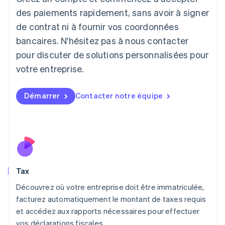
日本語
English
des paiements rapidement, sans avoir à signer
Lettonie
de contrat ni à fournir vos coordonnées
English
bancaires. N'hésitez pas à nous contacter
Liechtenstein
pour discuter de solutions personnalisées pour
Deutsch
English
Lituanie
votre entreprise.
English
Luxembourg
Français
Deutsch
English
Démarrer
Contacter notre équipe
Malaisie
English
简体中文
Malte
English
Mexique
Español
English
Norvège
Tax
English
Nouvelle-Zélande
Découvrez où votre entreprise doit être immatriculée,
English
facturez automatiquement le montant de taxes requis
Pays-Bas
et accédez aux rapports nécessaires pour effectuer
Nederlands
English
vos déclarations fiscales.
Pologne