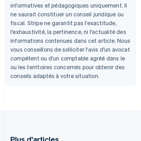
Australie
informatives et pédagogiques uniquement. Il
English
ne saurait constituer un conseil juridique ou
Autriche
Deutsch
English
fiscal. Stripe ne garantit pas l'exactitude,
Belgique
l'exhaustivité, la pertinence, ni l'actualité des
Nederlands
Français
Deutsch
English
Brésil
informations contenues dans cet article. Nous
Português
English
vous conseillons de solliciter l'avis d'un avocat
Bulgarie
compétent ou d'un comptable agréé dans le
English
Canada
ou les territoires concernés pour obtenir des
English
Français
conseils adaptés à votre situation.
Chine continentale
简体中文
English
Chypre
English
Croatie
English
Italiano
Danemark
English
Émirats arabes unis
English
Plus d'articles