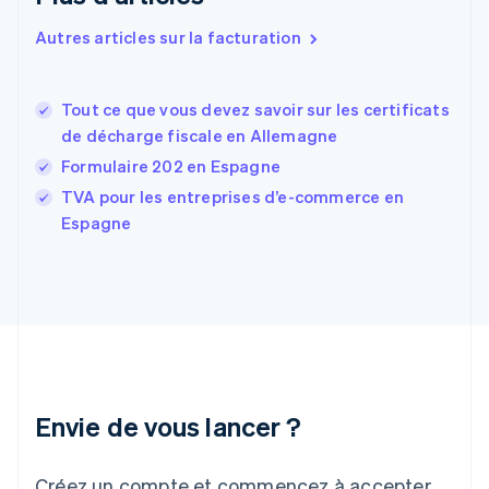
Espagne
Español
English
Autres articles sur la facturation
Estonie
English
États-Unis
Tout ce que vous devez savoir sur les certificats
English
Español
简体中文
de décharge fiscale en Allemagne
Finlande
English
Svenska
Formulaire 202 en Espagne
France
TVA pour les entreprises d’e-commerce en
Français
English
Espagne
Gibraltar
English
Grèce
English
Hongrie
English
Inde
English
Irlande
Envie de vous lancer ?
English
Italie
Italiano
English
Créez un compte et commencez à accepter
Japon