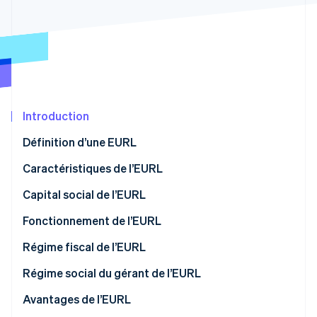
Découvrez les prochaines évolutions
Commerce en ligne
Radar
Prévention de la fraude
Écosystème
Atlas
Constitution de start-up
Partenaires
Climate
Stripe App Marketplace
Élimination du carbone
Introduction
Identity
Définition d’une EURL
Vérification de l'identité
Caractéristiques de l’EURL
Capital social de l’EURL
Fonctionnement de l’EURL
Stripe Sessions 2026
Découvrez comment Stripe construit l’infrastructure écono
Régime fiscal de l’EURL
Regarder la vidéo
L’associé unique est une personne physique
Régime social du gérant de l’EURL
L’associé unique est une personne morale
Avantages de l’EURL