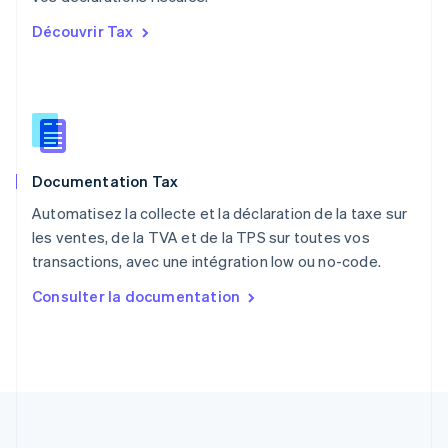
English
Découvrir Tax
Portugal
Português
English
R.A.S. de Hong Kong, Chine
English
简体中文
République tchèque
English
Roumanie
Documentation Tax
English
Royaume-Uni
Automatisez la collecte et la déclaration de la taxe sur
English
les ventes, de la TVA et de la TPS sur toutes vos
Singapour
transactions, avec une intégration low ou no-code.
English
简体中文
Slovaquie
Consulter la documentation
English
Slovénie
English
Italiano
Suède
Svenska
English
Suisse
Deutsch
Français
Italiano
English
Thaïlande